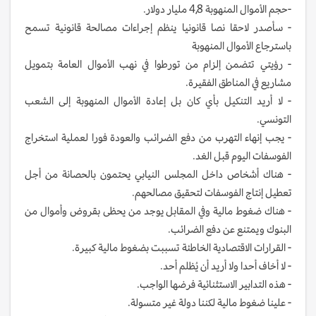
-حجم الأموال المنهوبة 4,8 مليار دولار.
- سأصدر لاحقا نصا قانونيا ينظم إجراءات مصالحة قانونية تسمح
باسترجاع الأموال المنهوبة
- رؤيتي تتضمن إلزام من تورطوا في نهب الأموال العامة بتمويل
مشاريع في المناطق الفقيرة.
- لا أريد التنكيل بأي كان بل إعادة الأموال المنهوبة إلى الشعب
التونسي.
- يجب إنهاء التهرب من دفع الضرائب والعودة فورا لعملية استخراج
الفوسفات اليوم قبل الغد.
- هناك أشخاص داخل المجلس النيابي يحتمون بالحصانة من أجل
تعطيل إنتاج الفوسفات لتحقيق مصالحهم.
- هناك ضغوط مالية وفي المقابل يوجد من يحظى بقروض وأموال من
البنوك ويمتنع عن دفع الضرائب.
- القرارات الاقتصادية الخاطئة تسببت بضغوط مالية كبيرة. ‎‎
‏- لا أخاف أحدا ولا أريد أن يُظلم أحد‎.
‏- هذه التدابير الاستثنائية فرضها الواجب. ‎
‏- علينا ضغوط مالية لكننا دولة غير متسولة.