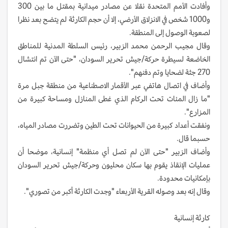
وأفادت الأمم المتحدة نقلا عن مصادر ميدانية بمقتل ما بين 300
و1000 شخص في الانزلاق الأرضي، إلا أن حجم الكارثة لم يتضح بعد نظرا
لصعوبة الوصول إلى المنطقة.
وقال مجيب الرحمن محمد الزبير، رئيس السلطة المدنية للمناطق
الخاضعة لسيطرة حركة/جيش تحرير السودان، "حتى الآن تم انتشال
270 جثة لضحايا وتم دفنهم".
وأضاف في اتصال هاتفي عبر الأقمار الاصطناعية من منطقة جبل مرة
"ما زال المئات تحت الركام الذي غطى المنازل ومساحة كبيرة من
المزارع".
ونفقت أعداد كبيرة من الحيوانات تحت الطين وتضررت مصادر المياه،
حسبما قال.
وأضاف الزبير "حتى الآن لم تصل أي منظمة" إنسانية، موضحا أن
عمليات الإنقاذ يقوم بها سكان محليون وحركة/جيش تحرير السودان
بإمكانيات محدودة.
وقال إنه بعد وصوله القرية الأربعاء "وجدت الكارثة أكبر من تصوري".
كارثة إنسانية