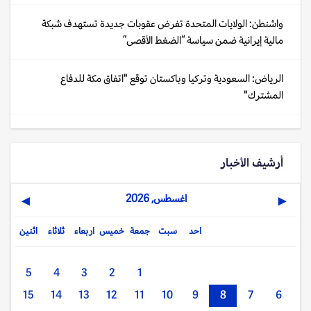
واشنطن: الولايات المتحدة تفرض عقوبات جديدة تستهدف شبكة
مالية إيرانية ضمن سياسة “الضغط الأقصى”
الرياض: السعودية وتركيا وباكستان توقع "اتفاق مكة للدفاع
المشترك"
أرشيف الأخبار
اغسطس, 2026
▶
◀
احد
سبت
جمعة
خميس
اربعاء
ثلاثاء
اثنين
5
4
3
2
1
15
14
13
12
11
10
9
8
7
6