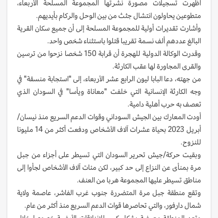
أظهرت تسجيلات مصورة نشرتها المجموعة المسلحة الأربعاء،
متطوعين يحاولون انتشال جثث من بين الوحل والركام بأيديهم.
وأشارت تقديرات أولية للمجموعة المسلحة إلى أن جميع سكان القرية
البالغ عددهم ألف نسمة تقريبا قتلوا باستثناء شخص واحد.
وقدرت الوكالة الدولية للهجرة أن قرابة 150 شخصا نزحوا من ترسين
والقرى المجاورة لها عقب الكارثة.
من جهته، دعا البابا ليون الرابع عشر الأربعاء، إلى "استجابة منسقة" في
وجه الكارثة الإنسانية التي خلفت "معاناة ويأسا" في السودان الذي
تعصف به حرب أهلية دامية.
أودت المعارك بين الجيش السوداني وقوات الدعم السريع منذ نيسان/
أبريل 2023 بحياة عشرات آلاف الأشخاص ودفعت أكثر من 14 مليونا
للنزوح.
وبقيت حركة/جيش تحرير السودان التي تسيطر على أجزاء من جبل
مرة بمنأى عن النزاع إلى حد كبير، لكن مئات آلاف الأشخاص لجأوا إلى
مناطق تسيطر عليها المجموعة هربا من العنف.
وتقع منطقة جبل مرة المتضررة جنوب غرب الفاشر، عاصمة ولاية
شمال دارفور، والتي تحاصرها قوات الدعم السريع منذ أكثر من عام.
وتعد المنطقة معرضة بشكل كبير للانزلاقات الأرضية خصوصا خلال