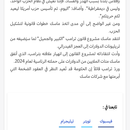
بإفلاس بلدنا بسبب الهدر والفساد، فإننا نعيش في نظام الحزب الواحد،
وليس في ديمقراطية". وأضاف: "اليوم، تم تأسيس حزب أمريكا ليعيد
لكم حريتكم".
ومن غير الواضح إلى أي مدى اتخذ ماسك خطوات قانونية لتشكيل
الحزب.
انتقد ماسك مشروع قانون ترامب "الكبير والجميل" لما سيُضيفه من
تريليونات الدولارات إلى العجز الفيدرالي.
وأدت انتقاداته لمشروع القانون إلى انهيار علاقته بترامب، الذي أنفق
ماسك مئات الملايين من الدولارات على حملته الرئاسية لعام 2024.
وردّ ترامب قائلاً إن الحكومة قد تُعيد النظر في العقود الضخمة التي
أبرمتها مع شركات ماسك
تابعنا في :
فيسبوك
تويتر
تيليجرام