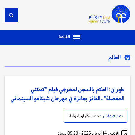
القائمة
العالم
طهران: الحكم بالسجن لمخرجَي فيلم "كعكتي
المفضلة"..الفائز بجائزة في مهرجان شيكاغو السينمائي
يمن فيوتشر -
مونت كارلو الدولية:
الإثنين, 14 أبريل, 2025 - 05:20 مساءً