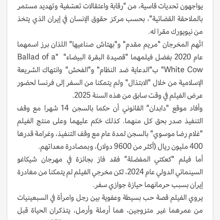
يواجهون تحديات قاسية، من "رقابة واعتقالات تعسّفية وتهديد مستمر
بالملاحقة القضائية"، بحسب مركز حقوق الإنسان في إيران الذي يتخذ
من نيويورك مقرا له.
اتُهم المخرجان "مريم مقدم" و"بهتاش صناعيها" اللذان برز اسمهما
عام 2020 بفضل فيلمهما "قصيدة البقرة البيضاء" "Ballad of a
White Cow" ب"الدعاية ضد النظام" و"الفحش" وانتهاك الشريعة
الإسلامية من خلال "الابتذال" ولم يتمكنا من السفر إلى فرنسا لحضور
عرض الفيلم في وقت سابق من هذه السنة 2025.
وأفاد موقع "دابدان" القانوني أن حكما بالسجن 14 شهرا مع وقف
التنفيذ صدر بحق كل منهما. كذلك حُكم عليهما وعلى منتج الفيلم
"غلام رضا موسوي" بالسجن لمدة عام مع وقف التنفيذ، وغرامة قدرها
400 مليون ريال (أكثر من 9600 دولار)، وبمصادرة معداتهم.
أما فيلم "كعكتي المفضلة" فقد فاز بجائزة في مهرجان شيكاغو
السينمائي الدولي عام 2024، لكن مخرجي الفيلم لم يتمكنا من مغادرة
إيران بسبب حرمانهما حيازة جوازي سفر.
يروي الفيلم قصة حب بسيطة وعفوية بين رجل وامرأة في السبعينيات
من عمرهما غير متزوجين، هما أرملة وأرمل، يتذكران الحياة قبل