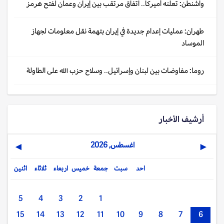
واشنطن: تعلنه أميركا.. اتفاق مرتقب بين إيران وعمان لفتح هرمز
طهران: عمليات إعدام جديدة في إيران بتهمة نقل معلومات لجهاز
الموساد
روما: مفاوضات بين لبنان وإسرائيل.. وسلاح حزب الله على الطاولة
أرشيف الأخبار
اغسطس, 2026
▶
◀
احد
سبت
جمعة
خميس
اربعاء
ثلاثاء
اثنين
5
4
3
2
1
15
14
13
12
11
10
9
8
7
6