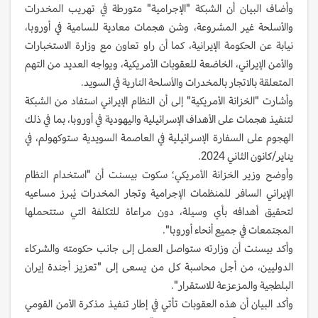
وأضاف البيان أن الشبكة "الإجرامية" متورطة في تهريب المخدرات
والأسلحة غير المشروعة، وشن هجمات معادية للسامية في أوروبا،
نيابة عن الحكومة الإيرانية، كما أن راو تعاون مع وزارة الاستخبارات
والأمن الإيراني، الخاضعة للعقوبات الأمريكية، ويواجه العديد من التهم
المتعلقة بالاتجار بالمخدرات والأسلحة النارية في السويد.
وأشارت "الخزانة الأمريكية" إلى أن النظام الإيراني استفاد من الشبكة
لتنفيذ هجمات على الأهداف الإسرائيلية واليهودية في أوروبا، بما في ذلك
الهجوم على السفارة الإسرائيلية في العاصمة السويدية ستوكهولم، في
يناير/كانون الثاني 2024.
وأوضح وزير الخزانة الأمريكي؛ سكوت بيسنت أن "استخدام النظام
الإيراني السافر للمنظمات الإجرامية وتجار المخدرات يُبرز مساعيه
لتحقيق أهدافه بأي وسيلة، دون مراعاة للتكلفة التي ستتحملها
المجتمعات في جميع أنحاء أوروبا".
وأكد بيسنت أن وزارته ستواصل العمل إلى جانب حكومته والشركاء
الدوليين، من أجل محاسبة كل من يسعى إلى "تعزيز أجندة إيران
البلطجية والمزعزعة للاستقرار".
وأكد البيان أن هذه العقوبات تأتي في إطار تنفيذ مذكرة الأمن القومي