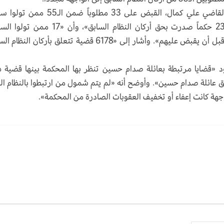
وأعلن رئيس المحكمة الجنائية العليا في العراق، القاضي علي كمال، القبض على 33 مطلوباً ضمن
ومناصب في ظل حكم صدام حسين، مضيفاً أن «23 حكماً صدرت بحق أركان النظام السابق»، وأن «
ومناصب إبان عهد النظام المباد هاربون و4 توفوا قبل أن يقبض عليهم». وأشار إلى «6178 قضية تتعلق بأركان ا
د «قضايا مرتبطة بعائلة صدام حسين تنظر بها المحكمة بينها قضية 
ق عائلة صدام حسين». وأوضح أنه «لم يتم شمول من ارتبطوا بالنظام الب
أي جهة كانت إعفاء أو تخفيف العقوبات الصادرة من المحكمة».