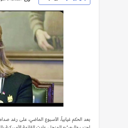
لحزب «البعث» المنحل، عادت القائمة الأميركية بالمطلوبين الـ55 من أركان النظام السابق إ