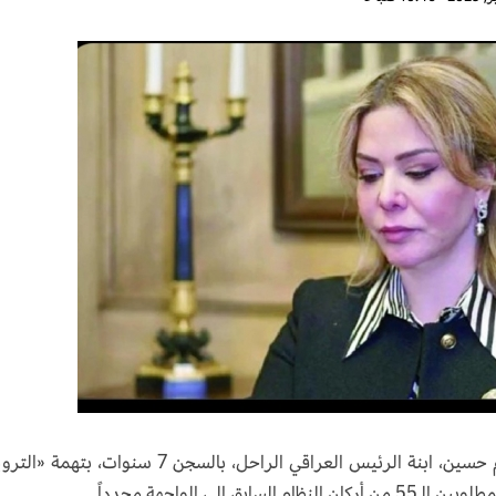
بعد الحكم غيابياً، الأسبوع الماضي، على رغد صدام حسين، ابنة الرئيس العراقي الراحل، بالسجن 7 سنوات،
لى الواجهة مجدداً.