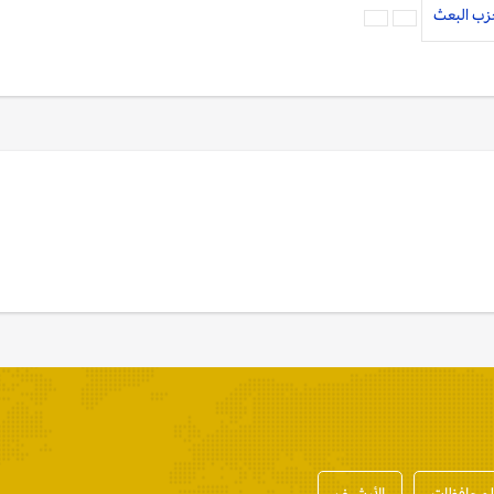
زب البعث
المحافظات
الأرشيف