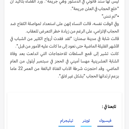
ليس لها سند قانوني في الدستور وهي جريمة". ورد القضاء بتأكيد أن
"خلع الحجاب في العلن جريمة".
•"لم ننسَ"
وفي الوقت نفسه، قالت النساء إنهن على استعداد لمواصلة الكفاح ضد
الحجاب الإلزامي، على الرغم من زيادة خطر التعرض للعقاب.
قالت شابة في مدينة سِمنان: "لقد فقدت أرواح الكثير من الشباب في
الأشهر القليلة الماضية حتى نعود إلى ما كانت عليه الأمور من قبل".
كانت تشير إلى قمع السلطات للاحتجاجات التي اندلعت بعد وفاة
الشابة العشرينية مهسا أميني في الحجز في سبتمبر أيلول من العام
الماضي. وقد احتجزت شرطة الآداب الفتاة البالغة من العمر 22 عاما
بزعم ارتدائها الحجاب "بشكل غير لائق".
تابعنا في :
فيسبوك
تويتر
تيليجرام