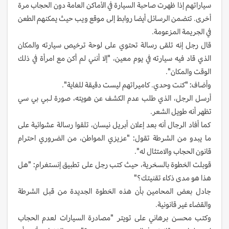
سياراتهم إذا ظهرت صاحبة السيارة في الأماكن العامة دون الحجاب مرة
أخرى. تتضمن الرسائل أيضا روابط إلى موقع ويب حيث يمكنهم الطعن
في الجريمة المزعومة.
قال رجل إنه تلقى رسالة تحتوي على لوحة ترخيص سيارته والمكان
الذي قاد فيه سيارته في يوم معين، "إلا أنني لم أكن مع امرأة في ذلك
الوقت والمكان".
وأضاف: "كنت وحدي. كاميراتهم ليست دقيقة للغاية".
أرسل الرجل، الذي طلب عدم الكشف عن هويته، صورة لـبي بي سي
تظهر أنه طويل الشعر.
كما أفاد الرجال أنه بعد إعلان أبريل نيسان، تلقوا رسالة عشوائية على
ما يبدو من الشرطة تقول: "عزيزي المواطن، من الضروري احترام
قانون الحجاب والامتثال له".
قوبلت الخطوة بالسخرية، حيث كتب رجل على تطبيق إنستغرام: "هل
هذا هو مدى ذكاء تقنيتك؟"
جادل بعض المحامين بأن هذه الخطوة الجديدة من قبل الشرطة
والقضاء غير قانونية.
وكتب محسن برهاني على تويتر "مصادرة السيارات لعدم الحجاب