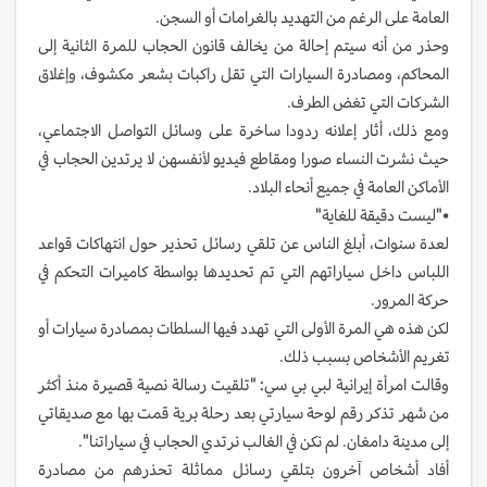
العامة على الرغم من التهديد بالغرامات أو السجن.
وحذر من أنه سيتم إحالة من يخالف قانون الحجاب للمرة الثانية إلى
المحاكم، ومصادرة السيارات التي تقل راكبات بشعر مكشوف، وإغلاق
الشركات التي تغض الطرف.
ومع ذلك، أثار إعلانه ردودا ساخرة على وسائل التواصل الاجتماعي،
حيث نشرت النساء صورا ومقاطع فيديو لأنفسهن لا يرتدين الحجاب في
الأماكن العامة في جميع أنحاء البلاد.
•"ليست دقيقة للغاية"
لعدة سنوات، أبلغ الناس عن تلقي رسائل تحذير حول انتهاكات قواعد
اللباس داخل سياراتهم التي تم تحديدها بواسطة كاميرات التحكم في
حركة المرور.
لكن هذه هي المرة الأولى التي تهدد فيها السلطات بمصادرة سيارات أو
تغريم الأشخاص بسبب ذلك.
وقالت امرأة إيرانية لبي بي سي: "تلقيت رسالة نصية قصيرة منذ أكثر
من شهر تذكر رقم لوحة سيارتي بعد رحلة برية قمت بها مع صديقاتي
إلى مدينة دامغان. لم نكن في الغالب نرتدي الحجاب في سياراتنا".
أفاد أشخاص آخرون بتلقي رسائل مماثلة تحذرهم من مصادرة