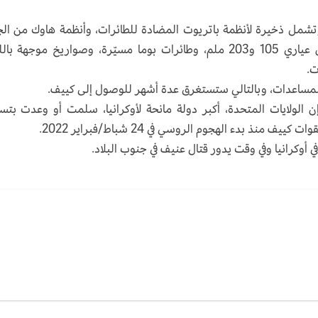
ية للمساعدة 2,1 مليار دولار، وتشمل ذخيرة لأنظمة باتريوت المضادة للطائرات، وأنظمة هاوك من ا
الأقدم وصواريخ مرتبطة بها، وذخيرة مدفعية من عياري 105 و203 ملم، وطائرات بوما مسيّرة، وصواريخ موجهة 
ت.
مساعدات، وبالتالي ستستغرق عدة أشهر للوصول إلى كييف.
ن الولايات المتحدة، أكبر دولة مانحة لأوكرانيا، سلمت أو وعدت بتس
ي أوكرانيا وفي وقت يدور قتال عنيف في جنوب البلاد.