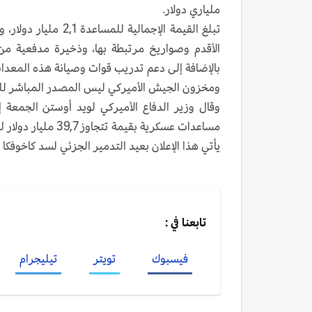
ملياري دولار.
تبلغ القيمة الإجمال
بالإضافة إلى دعم تدريب قوات وصيانة هذه المعدا
ومخزون الجيش الأميركي ليس المصدر المباشر لل
وقال وزير الدفاع الأميركي لويد أوستن الجمعة إ
مساعدات عسكرية بقيمة تتجاوز 39,7 مليار دولار لقوات كييف منذ بدء الهجوم الروسي في 24 شباط/فبراير 2022.
يأتي هذا الإعلان بعيد التدمير الجزئي لسد كاخوفكا ف
تابعنا في :
فيسبوك
تويتر
تيليجرام