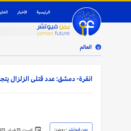
الرئيسية
الأخبار
الخلي
العالم
انقرة- دمشق: عدد قتلى الزلزال يتجاوز 50 ألفا في تركيا و
يمن فيوتشر -
رويترز:
السبت, 25 فبراير, 2023 - 03:05 مساءً