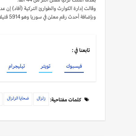
وقالت إدارة الكوارث والطوارئ التركية (آفاد) إن عدد القتلى من ا
وبإضافة أحدث رقم معلن في سوريا وهو 5914 قتيلا يرتفع عدد القتلى الإجمالي في البلدين متجاوزا 50 ألفا.
تابعنا في :
فيسبوك
تويتر
تيليجرام
زلزال
ضحايا الزلزال
كلمات مفتاحية: