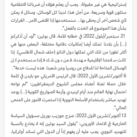
إستراتيجية هي غير مقبولة.. يجب أن يعلم هؤلاء أن ضرباتنا الانتقامية
ستكون قوية وسريعة. من أجل هذا، لدينا كل الوسائل، وسائل لا يمكن
لأي شخص آخر أن يحظى بها... سنستخدمها إذا اقتضى الأمر... القرارات
بشأن هذا الموضوع قد اتخذت بالفعل".
21 سبتمبر/أيلول 2022: في خطابه للأمة، قال بوتين: "أود أن أذكركم
[...] بأن بلادنا تملك أيضا إمكانيات دفاعية مختلفة، البعض منها هي
أكثر تطورا من تلك التي تملكها دول الناتو (حلف شمال الأطلسي). إذا
كانت سلامتنا الإقليمية مهددة، فمن دون شك فإننا سنستخدم كل
الوسائل المتاحة لنا للدفاع عن روسيا وعن شعبنا. هذه ليست خدعة".
6 أكتوبر/تشرين الأول 2022: قال الرئيس الأمريكي جو بايدن في كلمة
خلال حملة لجنة أعضاء مجلس الشيوخ الديمقراطيين: "لم نواجه
احتمال نهاية العالم منذ أيام كينيدي وأزمة الصواريخ الكوبية [...] يوجد
تهديد مباشر باستخدام الأسلحة النووية إذا استمرت الأمور على المنحى
الحالي".
13 أكتوبر/تشرين الأول 2022: صرّح جوزيب بوريل مسؤول السياسة
الخارجية في الاتحاد الأوروبي: "يقول السيد بوتين إنه لا يخادع بالنسبة
للتهديد النووي. يجب عليه أن يفهم إذاً أن الدول التي تساند أوكرانيا،