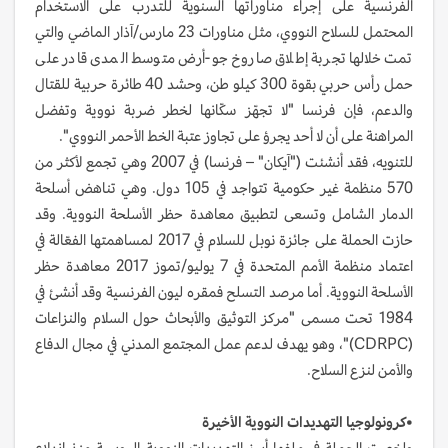
الفرنسية على إجراء مناوراتها السنوية للتدرب على الاستخدام
المحتمل للسلاح النووي، مثل مناورات 23 مارس/آذار الماضي والتي
تمت خلالها تجربة إطلاق صاروخ جو-أرض متوسط المدى قادر على
حمل رأس حربي بقوة 300 كيلو طن، وحشد 40 طائرة حربية للقتال
والدعم، فإن فرنسا "لا تجهّز سكّانها لخطر ضربة نووية وتفضل
المراهنة على أن لا أحد يجرؤ على تجاوز عتبة الخط الأحمر النووي".
للتنويه، فقد أنشئت ("آيكان" – فرنسا) في 2007 وهي تجمع لأكثر من
570 منظمة غير حكومية تتواجد في 105 دول. وهي تناهض أسلحة
الدمار الشامل وتسعى لتطبيق معاهدة حظر الأسلحة النووية. وقد
حازت الحملة على جائزة نوبل للسلام في 2017 لمساهمتها الفعّالة في
اعتماد منظمة الأمم المتحدة في 7 يوليو/تموز 2017 معاهدة حظر
الأسلحة النووية. أما مرصد التسلح فمقره ليون الفرنسية وقد أنشئ في
1984 تحت مسمى "مركز التوثيق والأبحاث حول السلام والنزاعات
(CDRPC)"، وهو يهدف لدعم عمل المجتمع المدني في مجال الدفاع
والأمن لنزع السلاح.
•كرونولوجيا التهديدات النووية الأخيرة
ولخصت الحملة في ملفها أبرز التهديدات النووية الروسية منذ اندلاع