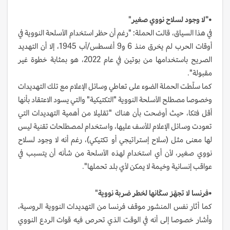
•"لا وجود لسلاح نووي صغير
"
في هذا السياق، قالت الحملة: "رغم أن حظر استخدام الأسلحة النووية في
أوقات الحرب لم يخرق منذ 6 و9 أغسطس/آب 1945، إلا أن التهديد
الصريح باستخدامها من بوتين في عام 2022، هو بمثابة خطوة غير
مقبولة".
كما سلّطت الحملة الضوء على تعاطي وسائل الإعلام مع تلك التهديدات
وخصوصا مصطلح الأسلحة النووية "التكتيكية" والتي يسود الاعتقاد بأنها
أقل فتكا، حيث أوضحت بأن هناك "تقليلا من أهمية التهديدات التي
تعودت وسائل الإعلام للأسف عليها، واستخدام لمصطلحات تقنية ليس
لها معنى مثل (سلاح إستراتيجي أو تكتيكي)، رغم أنه لا وجود لسلاح
نووي صغير، لأن أي استخدام لهذه الأسلحة من شأنه أن يتسبب في
عواقب إنسانية وخيمة لا يمكن لأي بلد تحملها".
•فرنسا لا تجهّز سكّانها لخطر ضربة نووية
"
كما أثار نفس المنشور موقف فرنسا من التهديدات النووية الروسية،
وأشار خصوصا إلى أنه في الوقت الذي تحرص فيه قوات الردع النووي