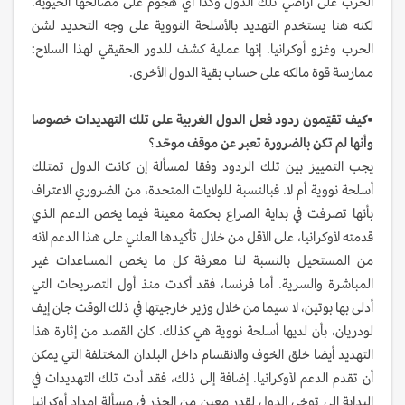
الحرب على أراضي تلك الدول وكذا أي هجوم على مصالحها الحيوية.
لكنه هنا يستخدم التهديد بالأسلحة النووية على وجه التحديد لشن
الحرب وغزو أوكرانيا. إنها عملية كشف للدور الحقيقي لهذا السلاح:
ممارسة قوة مالكه على حساب بقية الدول الأخرى.
•كيف تقيّمون ردود فعل الدول الغربية على تلك التهديدات خصوصا
وأنها لم تكن بالضرورة تعبر عن موقف موحّد
؟
يجب التمييز بين تلك الردود وفقا لمسألة إن كانت الدول تمتلك
أسلحة نووية أم لا. فبالنسبة للولايات المتحدة، من الضروري الاعتراف
بأنها تصرفت في بداية الصراع بحكمة معينة فيما يخص الدعم الذي
قدمته لأوكرانيا، على الأقل من خلال تأكيدها العلني على هذا الدعم لأنه
من المستحيل بالنسبة لنا معرفة كل ما يخص المساعدات غير
المباشرة والسرية. أما فرنسا، فقد أكدت منذ أول التصريحات التي
أدلى بها بوتين، لا سيما من خلال وزير خارجيتها في ذلك الوقت جان إيف
لودريان، بأن لديها أسلحة نووية هي كذلك. كان القصد من إثارة هذا
التهديد أيضا خلق الخوف والانقسام داخل البلدان المختلفة التي يمكن
أن تقدم الدعم لأوكرانيا. إضافة إلى ذلك، فقد أدت تلك التهديدات في
البداية إلى توخي الدول لقدر معين من الحذر في مسألة إمداد أوكرانيا