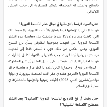
بالسلاح والمشاركة المحتملة لقواتها العسكرية إلى جانب الجيش
الأوكراني.
•هل قصّرت فرنسا بالتزاماتها في مجال حظر الأسلحة النووية
؟
فرنسا لا تفي بالتزاماتها فيما يتعلق بالأسلحة النووية. ولا سيما تلك
التي اتخذت منذ عام 1992 عندما صادقت على معاهدة عدم انتشار
الأسلحة النووية التي تعهدت بموجبها التفاوض بشأن نزع السلاح
النووي. وعلى العكس من ذلك، فهي لا تسعى فقط إلى تحديث
ترسانتها، بل أنها أيضا قررت تجديد قنابلها وناقلاتها بالكامل. إذا أرادت
فرنسا احترام التزاماتها، فيمكنها على سبيل المثال أن تقرر المشاركة
كدولة مراقبة في الاجتماع الثاني للدول الأطراف في معاهدة حظر
الأسلحة النووية (المزمع عقده في مقر الأمم المتحدة بنيويورك في نهاية
نوفمبر/تشرين الثاني 2023) لإثبات رغبتها والتزامها بالمشاركة في
عملية نزع السلاح.
•هل وقعنا في فخ الترويج للأسلحة النووية "الصغيرة" بعد انتشار
مصطلح "الأسلحة التكتيكية
"؟