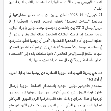
الاتحاد الأوروبي ودوله الأعضاء، الولايات المتحدة والناتو، لا يخادعون
أيضا".
21 فبراير/شباط 2023: أعلن بوتين أن بلاده تعلّق مشاركتها في
معاهدة "ستارت الجديدة" لخفض الأسلحة النووية، الموقّعة في 8
أبريل/نيسان 2010 بين واشنطن وموسكو. وهدد بوتين بإجراء تجارب
نووية جديدة إذا قامت الولايات المتحدة بذلك أولا. وقال بوتين في
خطابه السنوي أمام الجمعية الاتحادية: "أعلن أن روسيا تعلّق مشاركتها
في معاهدة نيو ستارت" مضيفا: "لا ينبغي أن يتوهم أحد أنه من الممكن
انتهاك التكافؤ الإستراتيجي العالمي"، داعيا سلطات بلاده إلى "الاستعداد
لتجارب أسلحة نووية" في حال نفذت واشنطن بعضها أولا.
•ما هي رمزية التهديدات النووية الصادرة عن روسيا منذ بداية الحرب
في أوكرانيا
؟
استخدم فلاديمير بوتين التهديد باستخدام الأسلحة النووية لإرسال
إشارة قوية للدول التي تدعم أوكرانيا، من أجل دعوتها إلى الحد من
تورطها في هذا الصراع. وبذلك، فقد قلب فرضية الردع النووي، التي كان
هدفها المعلن حيال الرأي العام لتبرير وجودها حتى الآن، هو منع