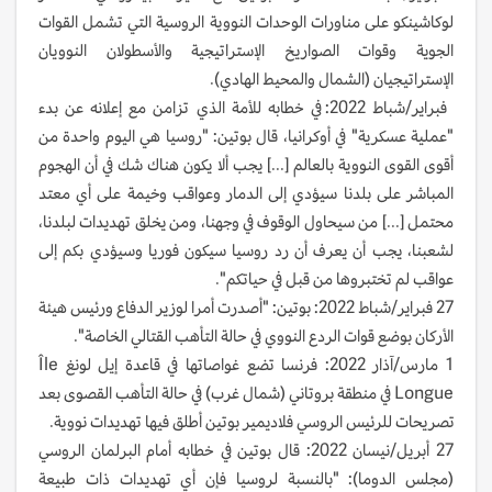
لوكاشينكو على مناورات الوحدات النووية الروسية التي تشمل القوات
الجوية وقوات الصواريخ الإستراتيجية والأسطولان النوويان
الإستراتيجيان (الشمال والمحيط الهادي).
فبراير/شباط 2022: في خطابه للأمة الذي تزامن مع إعلانه عن بدء
"عملية عسكرية" في أوكرانيا، قال بوتين: "روسيا هي اليوم واحدة من
أقوى القوى النووية بالعالم [...] يجب ألا يكون هناك شك في أن الهجوم
المباشر على بلدنا سيؤدي إلى الدمار وعواقب وخيمة على أي معتد
محتمل [...] من سيحاول الوقوف في وجهنا، ومن يخلق تهديدات لبلدنا،
لشعبنا، يجب أن يعرف أن رد روسيا سيكون فوريا وسيؤدي بكم إلى
عواقب لم تختبروها من قبل في حياتكم".
27 فبراير/شباط 2022: بوتين: "أصدرت أمرا لوزير الدفاع ورئيس هيئة
الأركان بوضع قوات الردع النووي في حالة التأهب القتالي الخاصة".
1 مارس/آذار 2022: فرنسا تضع غواصاتها في قاعدة إيل لونغ Île
Longue في منطقة بروتاني (شمال غرب) في حالة التأهب القصوى بعد
تصريحات للرئيس الروسي فلاديمير بوتين أطلق فيها تهديدات نووية.
27 أبريل/نيسان 2022: قال بوتين في خطابه أمام البرلمان الروسي
(مجلس الدوما): "بالنسبة لروسيا فإن أي تهديدات ذات طبيعة