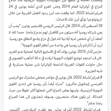
النزاع في أوكرانيا العام 2014 وحتى الغزو الذي أعلنه بوتين في 24
فبراير/شباط 2022. كما وقفت عند أبرز ردود الفعل الغربية من خلال
كرونولوجيا توثّق أبرز تلك الأحداث:
29 أغسطس/آب 2014: قال الرئيس الروسي فلاديمير بوتين: "يجب أن
يعي شركاء روسيا أنه سيكون من الأفضل لهم عدم إزعاجنا. حمدا لله، لا
أعتقد أن أي شخص لديه أية نية للدخول في نزاع واسع النطاق مع روسيا.
أريد أن أذكّركم بأن روسيا هي واحدة من أعظم القوى النووية".
مارس/آذار 2015: بوتين يؤكد أنه في الأسابيع التالية لعملية ضم القرم،
كان قد استعد لوضع القوات النووية لبلاده في حالة التأهب القصوى في
حال حاولت القوات الغربية الداعمة لأوكرانيا شن عملية عسكرية في
شبه الجزيرة.
8 فبراير/شباط 2022: قال بوتين في مؤتمر صحفي مشترك مع الرئيس
الفرنسي إيمانويل ماكرون: "ندرك أيضا بأن روسيا هي إحدى القوى
النووية الرئيسية، ولديها بعض المزايا التي تجعلها أكثر تفوقا من حيث
الحداثة. لن يكون هناك منتصرون، وسوف تنجذبون إلى هذا الصراع
رغما عنكم".
فبراير/شباط 2022: أشرف بوتين مع نظيره البيلاروسي ألكسندر