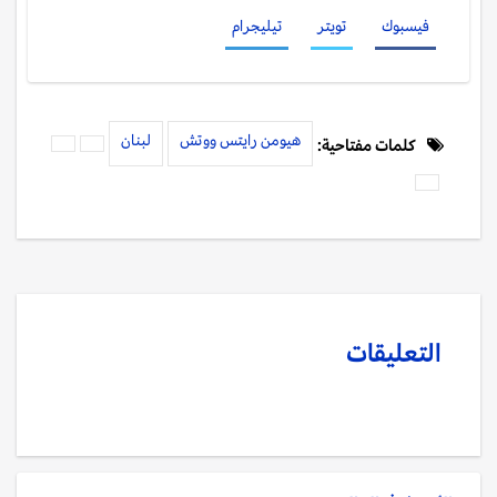
فيسبوك
تويتر
تيليجرام
هيومن رايتس ووتش
لبنان
كلمات مفتاحية:
التعليقات