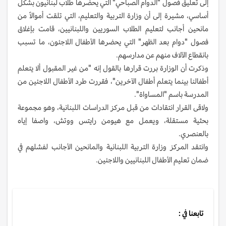
إلى تعليق فصول "الدوام الصباحي" التي يحضرها طلاب لبنانيون بشكل
أساسي، مشيرة إلى أن وزارة التربية والتعليم، التي تلقت أموالاً من
مانحين أجانب لتعليم الطلاب السوريين واللبنانيين، قامت بإغلاق
فصول "دوام بعد الظهر" التي يحضرها الأطفال اللاجئون، ما تسبب
بانقطاع الآلاف منهم عن مدارسهم.
وذكرت أن الوزارة بررت قرارها بالقول إنه "من غير المقبول ألا يتعلم
أطفالنا بينما يتعلم أطفال الآخرين"، فقررت طرد الأطفال اللاجئين من
المدرسة باسم "المساواة".
ولاقى القرار انتقادات من قبل مركز الدراسات اللبنانية، وهو مجموعة
بحثية مستقلة، ويعمل مع هيومن رايتس ووتش، واصفا إياه
بالعنصري.
وانتقد المركز وزارة التربية اللبنانية والمانحين الأجانب لفشلهم في
ضمان تعليم الأطفال اللبنانيين واللاجئين.
تابعنا في :