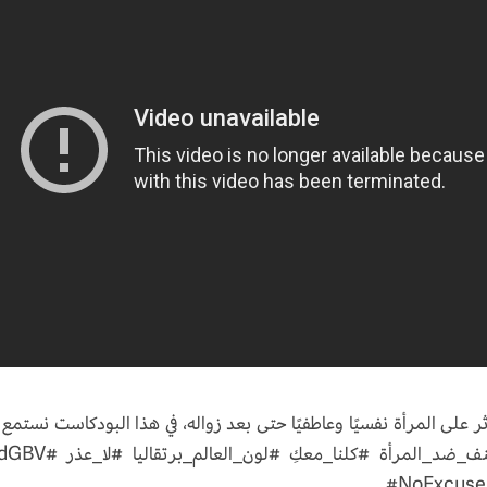
ثر على المرأة نفسيًا وعاطفيًا حتى بعد زواله، في هذا البودكاست نستمع 
قصة إحدى الناجيات منه. #لا_تقبليش #لا_للعنف_ضد_المرأة #كلنا_معكِ 
#NoExcuse