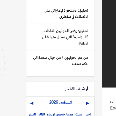
تحقيق: الاستحواذ الإماراتي على
الاتصالات في سقطرى
تحقيق: رفض الحوثيين للقاحات...
"المؤامرة" التي تسلل منها شلل
الأطفال
من هم الحوثيون ؟ من جبال صعدة الى
حكم صنعاء
أرشيف الأخبار
إلى
اغسطس, 2026
▶
◀
#لون_العالم_برتقاليا #لا_عذر #EndGBV
احد
سبت
جمعة
خميس
اربعاء
ثلاثاء
اثنين