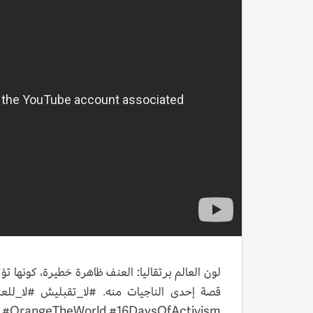
لون العالم برتقاليا: العنف ظاهرة خطيرة، كونها تؤ
 #OrangeTheWorld #16DaysOfActivism