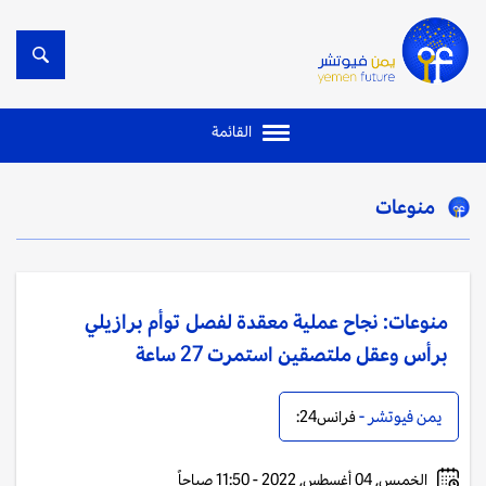
القائمة
منوعات
منوعات: نجاح عملية معقدة لفصل توأم برازيلي
برأس وعقل ملتصقين استمرت 27 ساعة
يمن فيوتشر -
فرانس24:
الخميس, 04 أغسطس, 2022 - 11:50 صباحاً