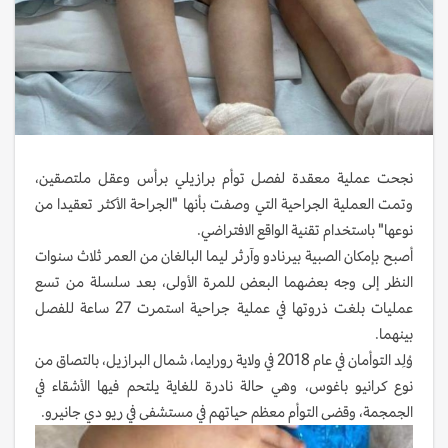
نجحت عملية معقدة لفصل توأم برازيلي برأس وعقل ملتصقين،
وتمت العملية الجراحية التي وصفت بأنها "الجراحة الأكثر تعقيدا من
نوعها" باستخدام تقنية الواقع الافتراضي.
أصبح بإمكان الصبية بيرنادو وآرثر ليما البالغان من العمر ثلاث سنوات
النظر إلى وجه بعضهما البعض للمرة الأولى، بعد سلسلة من تسع
عمليات بلغت ذروتها في عملية جراحية استمرت 27 ساعة للفصل
بينهما.
وُلِد التوأمان في عام 2018 في ولاية رورايما، شمال البرازيل، بالتصاق من
نوع كرانيو باغوس، وهي حالة نادرة للغاية يلتحم فيها الأشقاء في
الجمجمة، وقضى التوأم معظم حياتهم في مستشفى في ريو دي جانيرو.