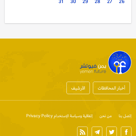
31
30
29
28
27
26
أخبار المحافظات
الأرشيف
إتصل بنا
من نحن
إتفاقية وسياسة الإستخدام Privacy Policy