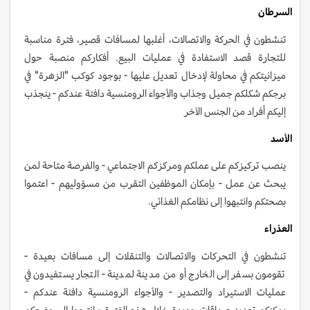
السرطان
تنشطون في الحركة والاتصالات، أغلبها لمسافات قصير، فترة مناسبة
للتجارة قصد الاستفادة في عمليات البيع. أفكاركم منصبة حول
ميزانيتكم في محاولة لإدخال تعديل عليها - بوجود كوكب "الزهرة" في
برجكم شكلكم جميل وجذاب والأجواء الرومنسية دافئة عندكم - ينجذب
إليكم أفراد من الجنس الآخر
الأسد
ينصب تركيزكم على عملكم ومركزكم الاجتماعي - والفرصة متاحة لمن
يبحث عن عمل - بإمكان الموظفين التقرب من مسؤوليهم - اعتموا
بصحتكم وانتبهوا إلى نظامكم الغذائي.
العذراء
تنشطون في التحركات والاتصالات والتنقلات إلى مسافات بعيدة -
تقومون بسفر إلى الخارج أو من مدينة لمدينة - التجار يستفيدون في
عمليات الاستيراد والتصدير - والأجواء الرومنسية دافئة عندكم -
يمكنكم تعزيز صداقات جديدة خلال هذه الفترة - انتبهوا إلى وضعكم