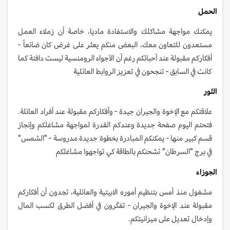
الحمل
يمكنك مواجهة مشاكلك والاستفادة ماديا، خاصة أن زملاء العمل
مستعدون للتعاون معك، البعض منكم يعثر على غرض كان ضائعاً -
أفكاركم مقبولة عند أحبائكم رغم أن الأجواء الرومنسية ليست دافئة كما
كانت في السابق - تنجحون في تعزيز الروابط العائلية
الثور
علاقتكم مع الإخوة والجيران جيدة - وأفكاركم مقبولة عند أفراد العائلة.
فتحتم اليوم صفحة جديدة وعندكم القدرة لمواجهة مشاغلكم وإنجاز
قسم كبير منها - يمكنكم المبادرة بخطوة جديدة مدروسة - "الشمس"
في برج "السرطان" تشحنكم بالطاقة كي تواجهوا مشاغلكم
الجوزاء
مشغول منذ أمس بتنظيم أموره الابيتية والعائلية، تجدون أن أفكاركم
مقبولة عند الإخوة والجيران - تفكّرون في أفضل الطرق لكسب المال
وإدخال تعديل على ميزانيتكم.