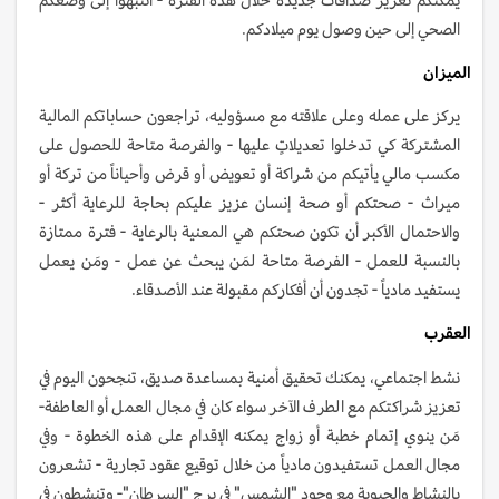
الصحي إلى حين وصول يوم ميلادكم.
الميزان
يركز على عمله وعلى علاقته مع مسؤوليه، تراجعون حساباتكم المالية
المشتركة كي تدخلوا تعديلاتٍ عليها - والفرصة متاحة للحصول على
مكسب مالي يأتيكم من شراكة أو تعويض أو قرض وأحياناً من تركة أو
ميراث - صحتكم أو صحة إنسان عزيز عليكم بحاجة للرعاية أكثر -
والاحتمال الأكبر أن تكون صحتكم هي المعنية بالرعاية - فترة ممتازة
بالنسبة للعمل - الفرصة متاحة لمَن يبحث عن عمل - ومَن يعمل
يستفيد مادياً - تجدون أن أفكاركم مقبولة عند الأصدقاء.
العقرب
نشط اجتماعي، يمكنك تحقيق أمنية بمساعدة صديق، تنجحون اليوم في
تعزيز شراكتكم مع الطرف الآخر سواء كان في مجال العمل أو العاطفة-
مَن ينوي إتمام خطبة أو زواج يمكنه الإقدام على هذه الخطوة - وفي
مجال العمل تستفيدون مادياً من خلال توقيع عقود تجارية - تشعرون
بالنشاط والحيوية مع وجود "الشمس" في برج "السرطان"- وتنشطون في