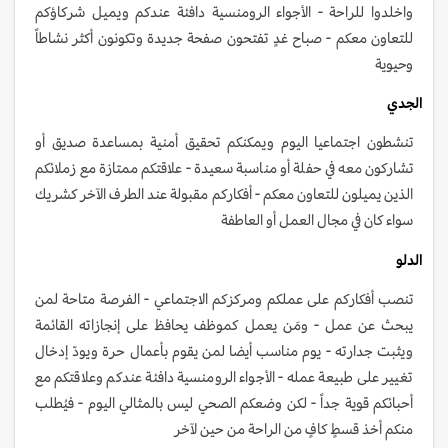
واخلدوا للراحة - الأجواء الرومنسية دافئة عندكم ويميل شركاؤكم
للتعاون معكم - صباح غدٍ تفتحون صفحة جديدة وتكونون أكثر نشاطاً
وحيوية
الجدي
تنشطون اجتماعيا اليوم ويمكنكم تحقيق أمنية بمساعدة صديق أو
تشاركون معه في حفلة أو مناسبة سعيدة - علاقتكم ممتازة مع زملائكم
الذين يميلون للتعاون معكم - أفكاركم مقبولة عند الطرف الآخر كشريك
سواء كان في مجال العمل أو العاطفة
الدلو
تنصب أفكاركم على عملكم ومركزكم الاجتماعي - الفرصة متاحة لمن
يبحث عن عمل - ومَن يعمل كموظف يحافظ على إنجازاته القائمة
ويثبت جدارته - يوم مناسب أيضا لمن يقوم بأعمال حرة ويودّ إدخال
تغيير على طبيعة عمله - الأجواء الرومنسية دافئة عندكم وعلاقتكم مع
أحبائكم قوية جداً - لكن وضعكم الصحي ليس بالمثالي اليوم - فيُطلب
منكم أخذ قسطٍ كافٍ من الراحة من حين لآخر