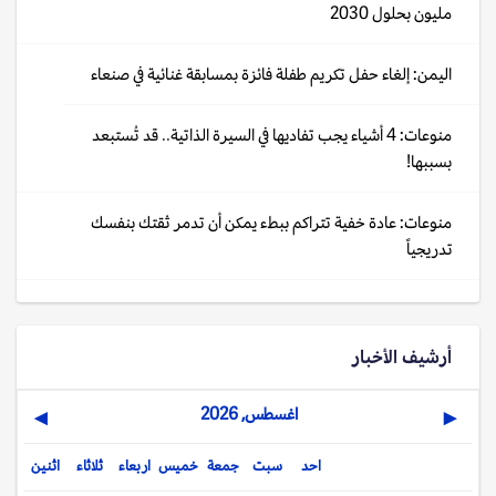
مليون بحلول 2030
اليمن: إلغاء حفل تكريم طفلة فائزة بمسابقة غنائية في صنعاء
منوعات: 4 أشياء يجب تفاديها في السيرة الذاتية.. قد تُستبعد
بسببها!
منوعات: عادة خفية تتراكم ببطء يمكن أن تدمر ثقتك بنفسك
تدريجياً
أرشيف الأخبار
اغسطس, 2026
▶
◀
احد
سبت
جمعة
خميس
اربعاء
ثلاثاء
اثنين