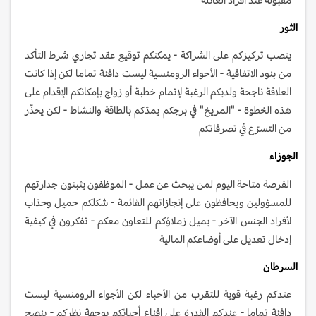
الثور
ينصب تركيزكم على الشراكة - يمكنكم توقيع عقد تجاري شرط التأكد
من بنود الاتفاقية - الأجواء الرومنسية ليست دافئة تماما لكن إذا كانت
العلاقة ناجحة ولديكم الرغبة لإتمام خطبة أو زواج بإمكانكم الإقدام على
هذه الخطوة - "المريخ" في برجكم يمدّكم بالطاقة والنشاط - لكن يحذّر
من التسرّع في تصرفاتكم
الجوزاء
الفرصة متاحة اليوم لمن يبحث عن عمل - الموظفون يثبتون جدارتهم
للمسؤولين ويحافظون على إنجازاتهم القائمة - شكلكم جميل وجذاب
لأفراد الجنس الآخر - يميل زملاؤكم للتعاون معكم - تفكرون في كيفية
إدخال تعديل على أوضاعكم المالية
السرطان
عندكم رغبة قوية للتقرب من الأحباء لكن الأجواء الرومنسية ليست
دافئة تماما - عندكم القدرة على إقناع أحبائكم بوجهة نظركم - ينصح