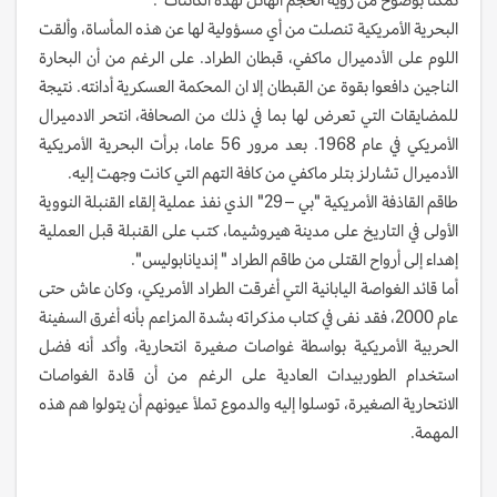
البحرية الأمريكية تنصلت من أي مسؤولية لها عن هذه المأساة، وألقت
اللوم على الأدميرال ماكفي، قبطان الطراد. على الرغم من أن البحارة
الناجين دافعوا بقوة عن القبطان إلا ان المحكمة العسكرية أدانته. نتيجة
للمضايقات التي تعرض لها بما في ذلك من الصحافة، انتحر الادميرال
الأمريكي في عام 1968. بعد مرور 56 عاما، برأت البحرية الأمريكية
الأدميرال تشارلز بتلر ماكفي من كافة التهم التي كانت وجهت إليه.
طاقم القاذفة الأمريكية "بي – 29" الذي نفذ عملية إلقاء القنبلة النووية
الأولى في التاريخ على مدينة هيروشيما، كتب على القنبلة قبل العملية
إهداء إلى أرواح القتلى من طاقم الطراد " إنديانابوليس".
أما قائد الغواصة اليابانية التي أغرقت الطراد الأمريكي، وكان عاش حتى
عام 2000، فقد نفى في كتاب مذكراته بشدة المزاعم بأنه أغرق السفينة
الحربية الأمريكية بواسطة غواصات صغيرة انتحارية، وأكد أنه فضل
استخدام الطوربيدات العادية على الرغم من أن قادة الغواصات
الانتحارية الصغيرة، توسلوا إليه والدموع تملأ عيونهم أن يتولوا هم هذه
المهمة.