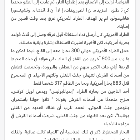
الغواصة نزلت إلى الأعماق بعد إطلاقها النار، ثم عادت إلى الطفو مجددا
كي تطلق المزيد من الطوربيدات، إلا أن قائدها موتشيتسورا
هاشيموتو، لم ير الهدف. الطراد الأمريكي غرق بعد وقت قصير من
إصابته.
الطراد الأمريكي كان أرسل نداء استغاثة قبل غرقه وصل إلى ثلاث قواعد
بحرية أمريكية، لكن الأخيرة اعتبرت الاستغاثة إشارة يابانية مضللة.
حمل الطراد الأمريكي حوالي 300 بحارا معه إلى القاع، فيما تمكن ما
يقارب من 900 آخرين من القفز في الماء. بقي هؤلاء في مياه المحيط
لأربعة أيام، مات الكثير منهم من العطش والبرودة، وتجمعت قطعان
من أسماك القرش لتنهش جثث القتلى وتلتهم الأحياء. في المجموع
قتل 883 بحارا أمريكيا، ونجا من الطاقم 317 شخصا فقط.
أحد الناجين من بحارة الطراد "إنديانابوليس" ويدعى لويل كوكس،
صرّح متحدثا عن أسماك القرش بقوله: " كانوا حولنا باستمرار،
يلتهمون جثث الموتى. الحمد للرب أن هناك العديد من القتلى
بجانبنا"، لكن بعد الانتهاء من جثث القتلى، شرعت أسماك القرش في
مهاجمة الأحياء.
البحار المحظوظ ذكر في تلك المناسبة أن "المياه كانت صافية، ولذلك
تمكنا بوضوح من رؤية الحجم الهائل لهذه الكائنات".