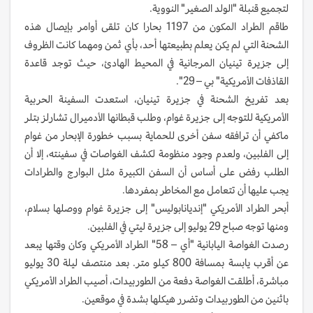
لتجميع قنبلة "الولد الصغير" النووية.
طاقم الطراد المكون من 1197 بحارا كان تلقى أوامر بإيصال هذه
الشحنة التي لم يكن يعلم بطبيعتها أحد، بأي ثمن ومهما كانت الظروف
إلى جزيرة تينيان المرجانية في المحيط الهادئ، حيث توجد قاعدة
القاذفات الأمريكية" بي – 29".
بعد تفريخ الشحنة في جزيرة تينيان، استعدت السفينة الحربية
الأمريكية للتوجه إلى جزيرة غوام، وطلب قبطانها الأدميرال تشارلز بتلر
ماكفي أن ترافقه سفن أخرى للحماية بسبب خطورة الإبحار من غوام
إلى الفلبين، ولعدم وجود منظومة لكشف الغواصات في سفينته، إلا أن
الطلب رفض على أساس أن السفن الكبيرة مثل البوارج والطرادات
يجب عليها أن تتعامل مع المخاطر بمفردها.
أبحر الطراد الأمريكي "إنديانابوليس" إلى جزيرة غوام ووصلها بسلام،
ومنها توجه صباح 29 يوليو إلى جزيرة ليتي في الفلبين.
رصدت الغواصة اليابانية "أي – 58" الطراد الأمريكي وكان وقتها يبعد
عن أقرب يابسة بمسافة 800 كيلو متر. بعد منتصف ليلة 30 يوليو
مباشرة، أطلقت الغواصة دفعة من الطوربيدات، أصيب الطراد الأمريكي
باثنين من الطوربيدات وتضرر هيكلها بشدة في موقعين.