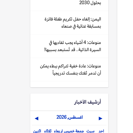
بحلول 2030
اليمن: إلغاء حفل تكريم طفلة فائزة
بمسابقة غنائية في صنعاء
منوعات: 4 أشياء يجب تفاديها في
السيرة الذاتية.. قد تُستبعد بسببها!
منوعات: عادة خفية تتراكم ببطء يمكن
أن تدمر ثقتك بنفسك تدريجياً
أرشيف الأخبار
اغسطس, 2026
▶
◀
احد
سبت
جمعة
خميس
اربعاء
ثلاثاء
اثنين