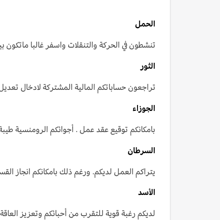
الحمل
تنشطون في الحركة والتنقلات واسفر غالبا ماتكون ب
الثور
تراجعون حساباتكم المالية المشتركة لادخال تعديل
الجوزاء
بامكانكم توقيع عقد عمل . أجوائكم الرومنسية طيبة 
السرطان
يتراكم العمل لديكم. ورغم ذلك بامكانكم انجاز القس
الأسد
لديكم رغبة قوية للتقرب من أحبائكم وتعزيز العاقة م