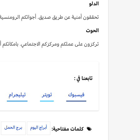
الدلو
تحققون أمنية عن طريق صديق. أجوائكم الرومنسية 
الحوت
تركزون على عملكم ومركزكم الاجتماعي. بامكانكم 
تابعنا في :
فيسبوك
تويتر
تيليجرام
أبراج اليوم
برج الحمل
كلمات مفتاحية: