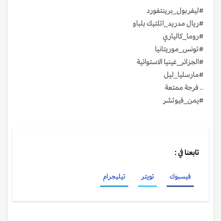
#ليفربول_برينتفورد
#ريال مدريد_اتلتيك بلباو
#روما_كالياري
#تونس_موريتانيا
#الجزائر_غينيا الاستوائية
#مارسليا_ليل
.. فرجة ممتعة
#يمن_فيوتشر
تابعنا في :
فيسبوك
تويتر
تيليجرام