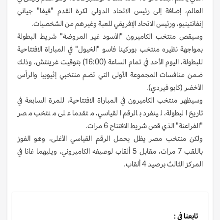
العالم، إضافة إلى رئيس الاتحاد الدولي لكرة القدم "فيفا" جياني
إنفانتينيو، ورئيس الاتحاد الإفريقي للعبة وغيرهم من الشخصيات.
وسيقص منتخب الكاميرون "الأسود غير المروضة" شريط البطولة
بمواجهة نظيره منتخب بوركينا فاسو "الخيول" في المباراة الافتتاحية
للبطولة، اليوم الأحد في تمام الساعة (16:00) بتوقيت غرينتش، وذلك
ضمن منافسات المجموعة الأولى التي تضم منتخبي إثيوبيا والرأس
الأخضر (كابو فيردي).
وسيظهر منتخب الكاميرون في المباراة الافتتاحية، للمرة السابعة في
تاريخ البطولة، لينفرد بالرقم القياسي، متقدما على منتخب مصر
"الفراعنة" الذي قص شريط الافتتاح 6 مرات.
ولكن منتخب مصر يظل يحمل الرقم القياسي الأغلى، وهو الفوز
باللقب 7 مرات، مقابل 5 ألقاب لوصيفه الكاميروني، ويليهما غانا في
المركز الثالث برصيد 4 ألقاب.
تابعنا في :