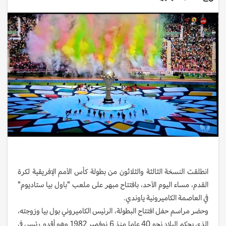
انطلقت النسخة الثالثة والثلاثون من بطولة كأس الأمم الإفريقية لكرة
القدم، مساء اليوم الأحد، بافتتاح مبهر على ملعب "باول بيا ستاديوم"
في العاصمة الكاميرونية ياوندي.
وحضر مراسم حفل افتتاح البطولة، الرئيس الكاميروني بول بيا وزوجته،
الذي يحكم البلاد نحو 40 عاما منذ 6 نوفمبر 1982 وهو أقدم رئيس في