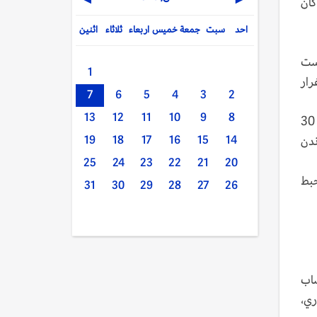
▶
◀
ضيفه ليستر سيتي حسمه 6-3 بعدما كان
احد
سبت
جمعة
خميس
اربعاء
ثلاثاء
اثنين
 ست
1
رار
7
6
5
4
3
2
13
12
11
10
9
8
واعتقد سيتي أنه حسم فوزه الثاني عشر على التوالي ضمن جميع المسابقات منذ الخسارة الأخيرة أمام كريستال بالاس في 30
 برندن
14
15
16
17
18
19
25
24
23
22
21
20
عود سيتي ويحبط
31
30
29
28
27
26
ساب
17 الأخيرة في الدوري،