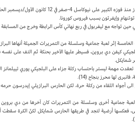
وكانت مباراة الأحد الأولى لليستر في الدوري الممتاز منذ فوزه الكبير على نيوكاسل 4-صفر في 12 كانون الأول
 توتنهام وإيفرتون بسبب فيروس كورونا.
ي حين تواجه مع ليفربول في ربع نهائي كأس الرابطة وخرج من المسابقة 
الخامسة إثر لعبة جماعية وسلسلة من التمريرات الجميلة أنهاها البراز
لبلجيكي كيفن دي بروين، فسيطر عليها الأخير بحنكة ثم التف على نفسه 
ر شمايكل.
ر"، تعقدت مهمة ليستر باحتساب ركلة جزاء على البلجيكي يوري تييلمانز ا
انبرى لها محرز بنجاح (14).
 أجواء اللقاء من ركلة حرة، لكن الحارس البرازيلي إيدرسون حرمه
ر لعبة جماعية أخرى وسلسلة من التمريرات كان آخرها من دي بروين 
نى، فعكسها أرضية لتجد في طريقها الحارس شمايكل لكنّ الكرة سقطت أ