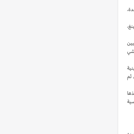
ة واحدة،
نغ،
يين
تشي
نية
 ثم
ذها
سية