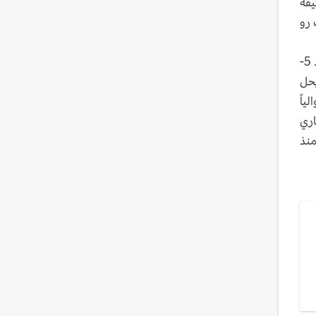
يفة
إميل سميث رو
ورفع فريق المدرب الإسباني ميكيل أرتيتا الذي تأهل الثلاثاء الى نصف نهائي كأس الرابطة بفوزه الكبير على ضيفه سندرلاند 5-
يحل
ياً
هاري
اعبين منذ