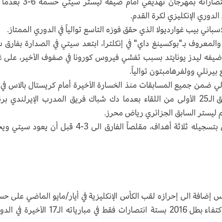
واصل مانشستر سيتي حامل اللقب والمتصدر انتصاراته بمهرجان تهديفي أمام 
سباني بيب غوارديولا الذي حقق فوزه التاسع توالياً في الدوري الممتاز.
والمعروف بـ"بوكسينغ داي" في إنكلترا، ابتعد سيتي في الصدارة بفارق
ضيفه ليدز يونايتد بسبب تفشي فيروس كورونا في صفوف الأخير، على غ
بيرنلي وولفرهامبتون توالياً.
تشرين الأول/أكتوبر ضمن "بريميرليغ"، في الدقائق الـ25 الأولى من اللقاء بعدما دك شباك فريق المدرب الإيرلندي
جم ليستر السابق الجزائري رياض محرز.
لكن ليستر لم يستسلم وعاد بقوة في الشوط الثاني بتسجيله ثلاثة أهداف، مقلصاً الفارق الى 3-4 قبل أن ي
 إضافة الى إحرازه لقب الكأس الإنكليزية في أيار/مايو الماضي على ح
تشلسي، يعاني ليستر الأمرين هذا الموسم بعد اكتفاء بطل 2016 بستة انتصارات فقط في مبارياته الـ