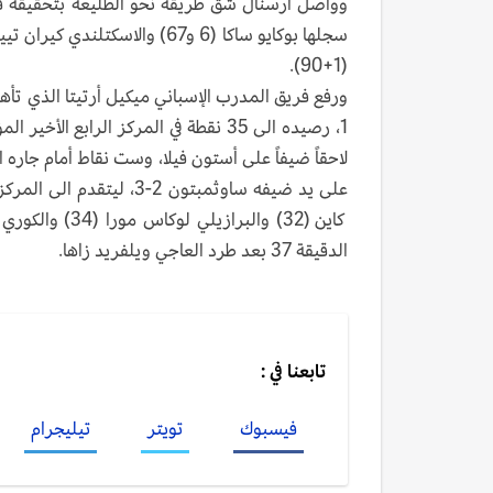
وواصل أرسنال شق طريقه نحو الطليعة بتحقيقه فو
(1+90).
1، رصيده الى 35 نقطة في المركز الرا
لاحقاً ضيفاً على أستون فيلا، وست نقاط أمام جاره ا
على يد ضيفه ساوثمبتون 2
الدقيقة 37 بعد طرد العاجي ويلفريد زاها.
تابعنا في :
فيسبوك
تويتر
تيليجرام