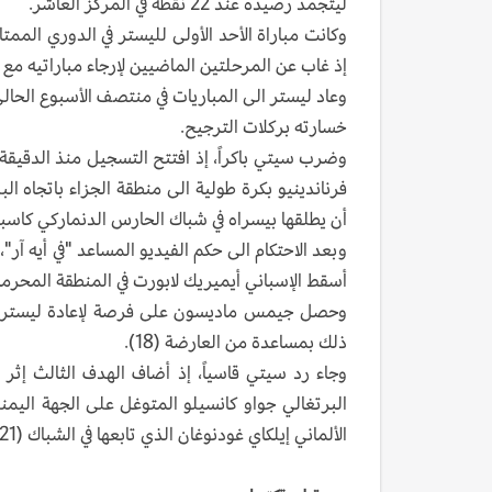
ليتجمد رصيده عند 22 نقطة في المركز العاشر.
إذ غاب عن المرحلتين الماضيين لإرجاء مباراتيه مع
وعاد ليستر الى المباريات في منتصف الأسبوع الحال
خسارته بركلات الترجيح.
وضرب سيتي باكراً، إذ افتتح التسجيل منذ الدقيقة 
فرناندينيو بكرة طولية الى منطقة الجزاء باتجاه ا
أن يطلقها بيسراه في شباك الحارس الدنماركي كاسب
وبعد الاحتكام الى حكم الفيديو المساعد "في أيه آ
أسقط الإسباني أيميريك لابورت في المنطقة المحرمة، ف
وحصل جيمس ماديسون على فرصة لإعادة ليستر الى
ذلك بمساعدة من العارضة (18).
وجاء رد سيتي قاسياً، إذ أضاف الهدف الثالث إث
البرتغالي جواو كانسيلو المتوغل على الجهة اليم
الألماني إيلكاي غودنوغان الذي تابعها في الشباك (21).