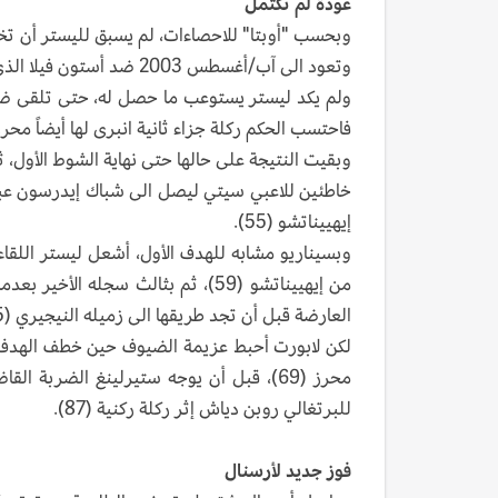
عودة لم تكتمل
وتعود الى آب/أغسطس 2003 ضد أستون فيلا الذي تقدم في حينها 3-صفر بعد ربع ساعة فقط.
ولم يكد ليستر يستوعب ما حصل له، حتى تلقى ضرب
فاحتسب الحكم ركلة جزاء ثانية انبرى لها أيضاً محرز بن
وبقيت النتيجة على حالها حتى نهاية الشوط الأول، ث
خاطئين للاعبي سيتي ليصل الى شباك إيدرسون عب
إيهييناتشو (55).
وبسيناريو مشابه للهدف الأول، أشعل ليستر اللقا
من إيهييناتشو (59)، ثم بثالث سجل
العارضة قبل أن تجد طريقها الى زميله النيجيري (65).
لكن لابورت أحبط عزيمة الضيوف حين خطف الهدف ا
محرز (69)، قبل أن يوجه ستيرلينغ الضرب
للبرتغالي روبن دياش إثر ركلة ركنية (87).
فوز جديد لأرسنال