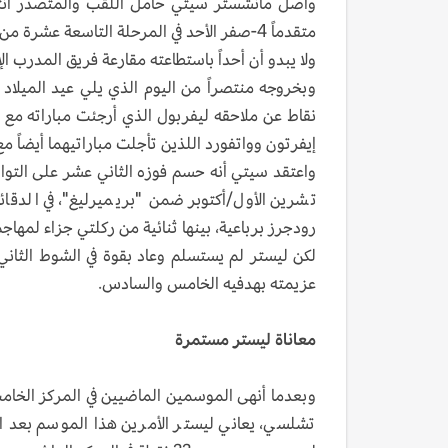
متقدماً 4-صفر الأحد في المرحلة التاسعة عشرة من الدوري الإنكليزي لكرة القدم.
ولا يبدو أن أحداً باستطاعته مقارعة فريق المدرب الإ
وبخروجه منتصراً من اليوم الذي يلي عيد الميلاد 
نقاط عن ملاحقه ليفربول الذي أرجئت مباراته مع 
إيفرتون وواتفورد اللذين تأجلت مباراتيهما أيضاً مع 
رودجرز برباعية، بينها ثنائية من ركلتي جزاء لمها
عزيمته بهدفيه الخامس والسادس.
معاناة ليستر مستمرة
وبعدما أنهى الموسمين الماضيين في المركز الخامس