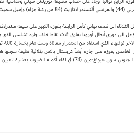
زه الرابع توالياً، وجاء على حساب مضيفه نوريتش سيتي بخماسية نظ
سجلها بوكايو ساكا (6 و67) والاسكتلندي كيران تييرني (44) والفرنسي ألكسندر لاكازيت (84 من ركلة جزاء) و
بع الأخير المؤهل الى دوري أبطال أوروبا بفارق ثلاث نقاط خلف جاره تشلسي الذي 
لأخر توتنهام الذي استفاد من استمرار معاناة وست هام بخسارة ثالثة توال
-3، ليتقدم الى المركز الخامس بفوزه على جاره أيضاً كريستال بالاس بثلاثية نظيفة سجلها 
كاين (32) والبرازيلي لوكاس مورا (34) والكوري الجنوبي سون هيونغ-مين (74) في لقاء أكمله الضيوف بعشرة ل