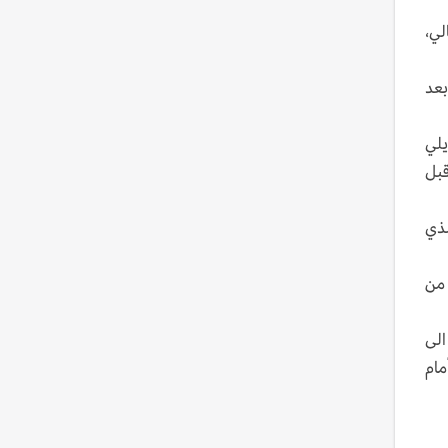
/ديسمبر الحالي،
بعد
يلي
قبل
لذي
 من
الى
مام