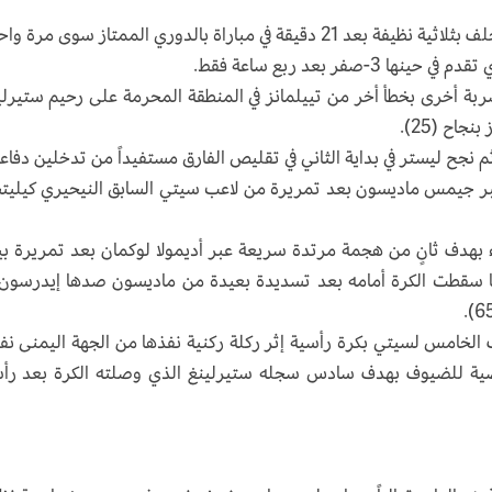
وبحسب "أوبتا" للاحصاءات، لم يسبق لليستر أن تخلف بثلاثية نظيفة بعد 21 دقيقة في مباراة بالدوري الممتاز سوى مر
ة أخرى بخطأ أخر من تييلمانز في المنطقة المحرمة على رحيم ستيرلي
جاح (25).
م نجح ليستر في بداية الثاني في تقليص الفارق مستفيداً من تدخلين دفاع
ر جيمس ماديسون بعد تمريرة من لاعب سيتي السابق النيحيري كيلي
ء بهدف ثانٍ من هجمة مرتدة سريعة عبر أديمولا لوكمان بعد تمريرة بي
ه الأخير بعدما سقطت الكرة أمامه بعد تسديدة بعيدة من ماديسون صدها إيدرسون
لخامس لسيتي بكرة رأسية إثر ركلة ركنية نفذها من الجهة اليمنى نف
ة القاضية للضيوف بهدف سادس سجله ستيرلينغ الذي وصلته الكرة بعد رأ