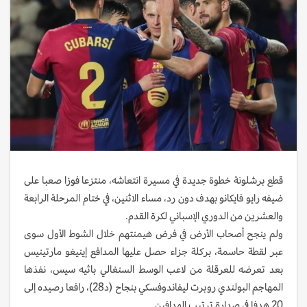
قطع برشلونة خطوة جديدة في مسيرة انتعاشه، منتزعا فوزا صعبا على
ضيفه رايو فايكانو بهدف دون رد، مساء الاثنين، في ختام المرحلة الرابعة
والعشرين من الدوري الإسباني لكرة القدم.
ولم ينجح أصحاب الأرض في فرض هيمنتهم خلال الشوط الأول سوى
عبر لقطة حاسمة، بركلة جزاء حصل عليها المدافع إينيغو مارتينيس
بعد تعرضه للعرقلة من لاعب الوسط السنغالي باثيه سيس، نفذها
المهاجم البولندي روبرت ليفاندوفسكي بنجاح (د28)، رافعا رصيده إلى
20 هدفا في صدارة ترتيب الهدافين.