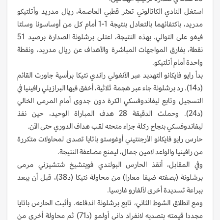
استغل النادي الكاتالوني تعثر قطبي العاصمة، ريال مدريد وأتلتيكو
مدريد، باكتفائهما بالتعادل بنتيجة 1-1 أمام كل من أوساسونا وسلتا
فيغو على التوالي. بهذه النتيجة، اعتلى برشلونة الصدارة برصيد 51
نقطة، بفارق المواجهات المباشرة والأهداف عن ريال مدريد، ونقطة
واحدة أمام أتلتيكو.
بدأ رايو فايكانو التهديد عبر الأنغولي راندي نتيكا برأسية جاورت القائم
(د14). رد برشلونة جاء عبر هجمة ثلاثية، أخفق فيها البرازيلي رافينيا في
التسجيل وتابع ليفاندوفسكي الكرة دون جدوى أمام المرمى الخالي
(د24). وحملت الدقيقة 28 هدف المباراة الوحيد، حين نفذ
ليفاندوفسكي بنجاح ركلة جزاء منحته لقب هداف الدوري حتى الآن.
حارس رايو فايكانو الأرجنتيني أوغوستو باتايا تصدى لمحاولات متكررة
من رافينيا والواعد لامين جمال، ليمنع مضاعفة النتيجة.
وفي المقابل، أنقذ الحارس البولندي فويتشيخ شتشيزني مرمى
برشلونة (بصفته ضيفا معارا) من محاولة نتيكا (د38)، قبل أن يبعد
ببراعة تسديدة أخرى لألفارو غارسيا.
ومع انطلاق الشوط الثاني، تابع برشلونة اندفاعه. وأثبت الحارس باتايا
مجددا قيمته بتصديه لانفراد داني أولمو (د71) ثم محاولة أخرى من