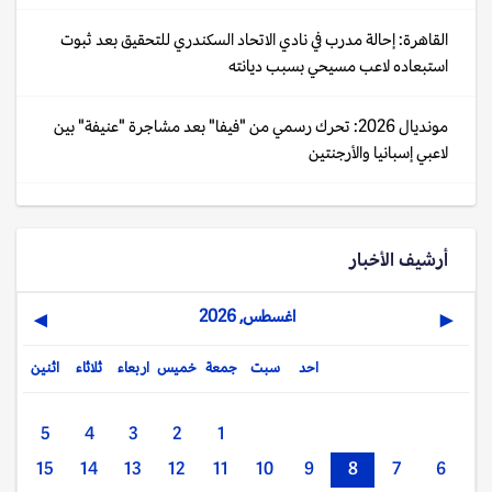
القاهرة: إحالة مدرب في نادي الاتحاد السكندري للتحقيق بعد ثبوت
استبعاده لاعب مسيحي بسبب ديانته
مونديال 2026: تحرك رسمي من "فيفا" بعد مشاجرة "عنيفة" بين
لاعبي إسبانيا والأرجنتين
أرشيف الأخبار
اغسطس, 2026
▶
◀
احد
سبت
جمعة
خميس
اربعاء
ثلاثاء
اثنين
5
4
3
2
1
15
14
13
12
11
10
9
8
7
6