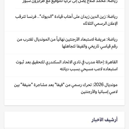
رياضة: محمد صلاح يصل إلى تركيا للتوقيع مع طرابزون سبور
رياضة: زين الدين زيدان على أعتاب قيادة "الديوك".. فرنسا تترقب
الإعلان الرسمي الثلاثاء
رياضة: عريضة لاستبعاد الأرجنتين نهائياً من المونديال تقترب من
رقم قياسي تاريخي والفيفا تتجاهلها
القاهرة: إحالة مدرب في نادي الاتحاد السكندري للتحقيق بعد ثبوت
استبعاده لاعب مسيحي بسبب ديانته
مونديال 2026: تحرك رسمي من "فيفا" بعد مشاجرة "عنيفة" بين
لاعبي إسبانيا والأرجنتين
أرشيف الأخبار