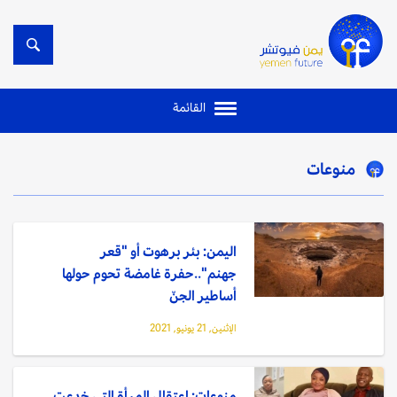
القائمة
منوعات
اليمن: بئر برهوت أو "قعر
جهنم"..حفرة غامضة تحوم حولها
أساطير الجنّ
الإثنين, 21 يونيو, 2021
منوعات: اعتقال المرأة التي خدعت