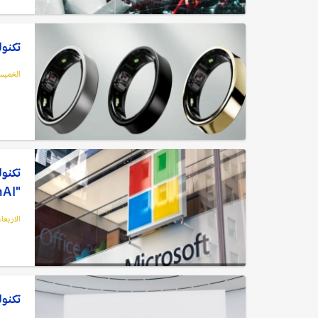
تكنول
الخميس, 11 يوليو
تكنول
"OpenAI"
الاربعاء, 10 يوليو,
تكنولوجيا: تطو