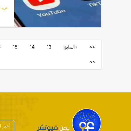
الاربعاء, 03 يوليو,
<<
« السابق
13
14
15
6
>>
أخبار 