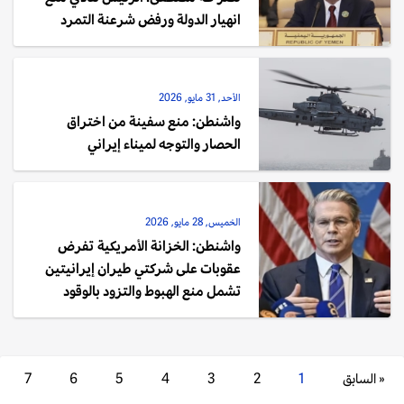
انهيار الدولة ورفض شرعنة التمرد
الأحد, 31 مايو, 2026
واشنطن: منع سفينة من اختراق
الحصار والتوجه لميناء إيراني
الخميس, 28 مايو, 2026
واشنطن: الخزانة الأمريكية تفرض
عقوبات على شركتي طيران إيرانيتين
تشمل منع الهبوط والتزود بالوقود
« السابق
1
2
3
4
5
6
7