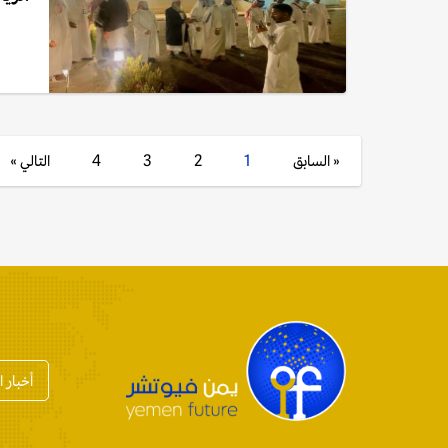
« السابق
1
2
3
4
التالي »
أخبار 