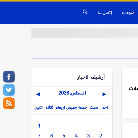
منوعات
إتصل بنا
أرشيف الأخبار
حلات
اغسطس, 2026
▶
◀
احد
سبت
جمعة
خميس
اربعاء
ثلاثاء
اثنين
1
7
6
5
4
3
2