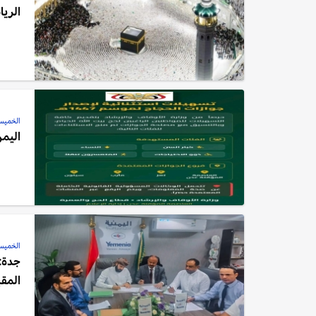
الريا
الخميس, 01 يناير
اليمن
الخميس, 20 نوفمبر
المق