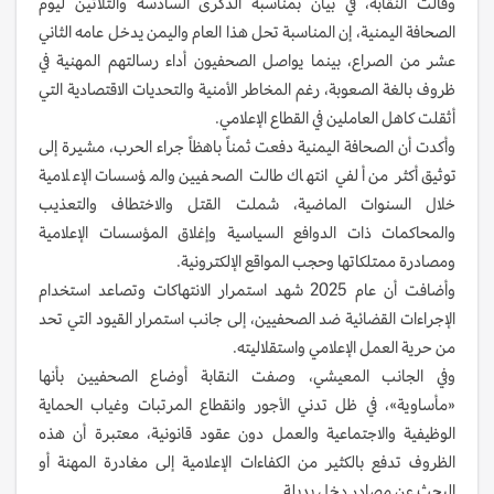
وقالت النقابة، في بيان بمناسبة الذكرى السادسة والثلاثين ليوم
الصحافة اليمنية، إن المناسبة تحل هذا العام واليمن يدخل عامه الثاني
عشر من الصراع، بينما يواصل الصحفيون أداء رسالتهم المهنية في
ظروف بالغة الصعوبة، رغم المخاطر الأمنية والتحديات الاقتصادية التي
أثقلت كاهل العاملين في القطاع الإعلامي.
وأكدت أن الصحافة اليمنية دفعت ثمناً باهظاً جراء الحرب، مشيرة إلى
توثيق أكثر من ألفي انتهاك طالت الصحفيين والمؤسسات الإعلامية
خلال السنوات الماضية، شملت القتل والاختطاف والتعذيب
والمحاكمات ذات الدوافع السياسية وإغلاق المؤسسات الإعلامية
ومصادرة ممتلكاتها وحجب المواقع الإلكترونية.
وأضافت أن عام 2025 شهد استمرار الانتهاكات وتصاعد استخدام
الإجراءات القضائية ضد الصحفيين، إلى جانب استمرار القيود التي تحد
من حرية العمل الإعلامي واستقلاليته.
وفي الجانب المعيشي، وصفت النقابة أوضاع الصحفيين بأنها
«مأساوية»، في ظل تدني الأجور وانقطاع المرتبات وغياب الحماية
الوظيفية والاجتماعية والعمل دون عقود قانونية، معتبرة أن هذه
الظروف تدفع بالكثير من الكفاءات الإعلامية إلى مغادرة المهنة أو
البحث عن مصادر دخل بديلة.