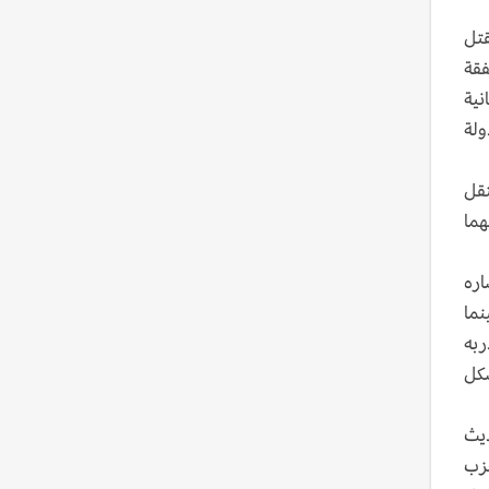
قتل
فقة
نية
ولة
تقل
هما
اره
نما
ربه
شكل
ديث
حزب