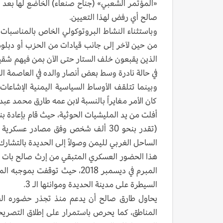
«المؤتمر الشعبي» (جناح صنعاء) الخاضع لها بعد 
صالح أي رفض لهذا التعيين.
وباستثناء النشاط البروتوكولي الخاص بالمناسبات ا
من حين لآخر إلى جانب قيادات من الحزب أو دبلوماس
الذين يقبعون خلف الستار حتى الآن بمن فيهم شقيقه 
في حالة نادرة وسط بعض أنصار والده في العاصمة ال
وبينما تتلقف الأوساط السياسية اليمنية الإشاعا
كان الأمر مغايراً بالنسبة لابن عمه طارق محمد عب
أفلت من يد المليشيات الحوثية، حيث قام بإعادة 
(تقدر بنحو 30 ألف شخص وفق مصادر ع
الساحل الغربي لليمن وصولاً إلى الحديدة بالتشارك مع
هذا الحضور العسكري المتبقي من إرث صالح بات بع
المبرم في ديسمبر 2018، حيث ت
السيطرة على مدينة الحديدة وموانئها الـ 3.
يحاول طارق صالح أن يدعم منذ تجذر حضوره الق
المناطق، كما يحرص باستمرار على إطلاق التصريحا