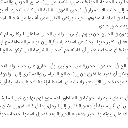
 استأثرت الجماعة الحوثية بنصيب الأسد من إرث صالح الحزبي والعسك
 إلى جانب الاستمرار في تدجين القوى القبلية التي كانت تنخرط أغلبها
تله في لململة صفوفها، حيث يرفض الكثير ممن أفلتوا من قبضة الجم
ربه منصور هادي.
دون في الخارج، من بينهم رئيس البرلمان الحالي سلطان البركاني، لم ت
 فضل الكثير منها البحث عن استقطابات آنية بين عواصم المنطقة مع الإب
ثية في صنعاء، باعتبار أن قادته هم أصحاب الشرعية التي تركها صالح ل
صالح في المناطق المحررة من الحوثيين وفي الخارج على حد سواء، الاحت
ول يمكن أن تعيد ما تفرق من إرث صالح السياسي والعسكري إلى الواجهة
وحدة حتى الآن لاعتبارات تتعلق باستحالة إقامة انتخابات داخلية أو إق
 مناطق سيطرة الحوثية في المناطق المسموح لهم بها من قبل المليش
مس أي آثار مادية أو معنوية تشير إلى الرجل، بما في ذلك تجهيل مكان 
اء على بيوته وتسخير جمعيته الخيرية بعد تعديل اسمها لخدمة «حوث