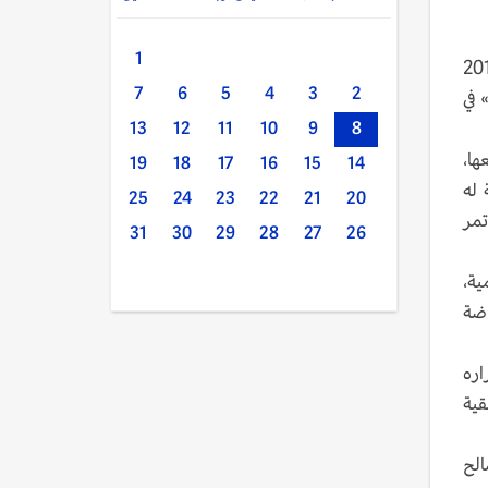
1
السابق علي عبدالله صالح إلى انتفاضة شعبية شاملة في الثاني من ديسمبر 2017
7
6
5
4
3
2
 في
13
12
11
10
9
8
ها،
19
18
17
16
15
14
 له
25
24
23
22
21
20
تمر
31
30
29
28
27
26
ية،
اضة
اره
قية
رث صالح