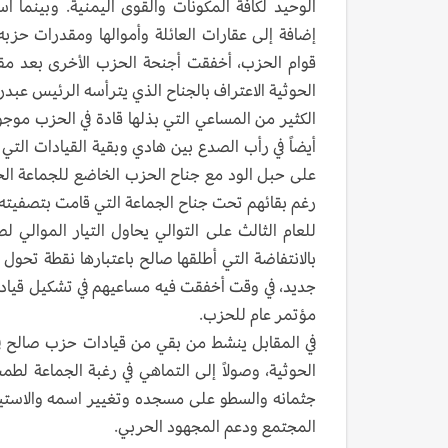
الوحيد لكافة المكونات والقوى اليمنية. وبينما
إضافة إلى عقارات العائلة وأموالها ومقدرات حزبه،
قوام الحزب، أخفقت أجنحة الحزب الأخرى بعد مق
الحوثية الاعتراف بالجناح الذي يترأسه الرئيس عبد
الكثير من المساعي التي بذلها قادة في الحزب موجو
أيضاً في رأب الصدع بين هادي وبقية القيادات التي
على حبل الود مع جناح الحزب الخاضع للجماعة الحو
رغم بقائهم تحت جناح الجماعة التي قامت بتصفيته.
للعام الثالث على التوالي يحاول التيار الموالي ل
بالانتفاضة التي أطلقها صالح باعتبارها نقطة تح
جديد، في وقت أخفقت فيه مساعيهم في تشكيل قيادة م
مؤتمر عام للحزب.
في المقابل ينشط من بقي من قيادات حزب صالح في
الحوثية، وصولاً إلى التماهي في رغبة الجماعة لط
جثمانه والسطو على مسجده وتغيير اسمه والاستيل
المجتمع ودعم المجهود الحربي.