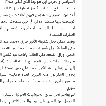
السياسي والحزبي أين هو وما الذي تبقى منه؟!
باستثناء صالح والقيادي في حزبه عارف الزوكا الذ
أحد من المقربين منه بمن فيهم نجلاه صلاح ومدين
توسطت فيها سلطنة عمان، في حين سمحت الجماعة ب
أيضاً إلى مسقط والرياض وأبوظبي، حيث يقيم في ال
الإمارات المتحدة.
وفيما تمكن نجل شقيقه الأكبر طارق محمد عبد الله
حتى الساعة نجل شقيقه محمد محمد عبدالله صالح
ضمن أوراق الضغط على العائلة بخاصة مع تنامي الد
من ذلك الوقت يلزم أبناء صالح الستة الصمت (أحمد
إلى أن يتولى ابنه الأكبر أحمد علي دوراً مستقبلي
يحاول المقربون منه التبرير لعدم فاعليته السي
منصور هادي بأنه لا يرغب في أن يخاطب مجلس الأم
دوري.
لم يهاجم نجل صالح المليشيات الحوثية بالشكل ا
الخجول عن السير على نهج والده والالتزام بوصا