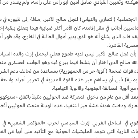
هيكلته وتعيين القيادي صادق أمين أبو رأس على رأسه، ولم يصدر من 
لاجتماعية (التعازي والتهاني) لنجل صالح الأكبر، إضافة إلى ظهوره في 
يين أجانب في مقر إقامته، كان الأمر أكثر ضبابية فيما يتعلق ببقية إخ
خالد الذي يشاع أنه هو الذي يدير أموال العائلة في الخارج، وقد ظهر أخي
مصرية القاهرة.
ت بأن نجل صالح الأكبر ليس لديه طموح فعلي ليحمل إرث والده السيا
دالله صالح الذي اختار أن ينشط فيما يبرع فيه وهو الجانب العسكري منذ
بناء قوات ضخمة (ألوية حراس الجمهورية) بمساعدة من تحالف دعم الشر
سكرية يمنية) قبل أن يساهم عبر هذه القوة المدربة في تحرير أجزاء واسعة
 ألوية العمالقة الجنوبية والألوية التهامية.
د أقل من عام من دخول المعركة ضد الحوثيين مكبلاً باتفاق «ستوكهو
وقفت بموجبه المعارك ودخلت هدنة هشة حيز التنفيذ، هذه الهدنة منحت الحوثيين أفض
وي في الساحل الغربي الإرث السياسي لحزب «المؤتمر الشعبي» في 
ت النارية التي تتوعد المليشيات الحوثية مع التأكيد على أنها هي ال