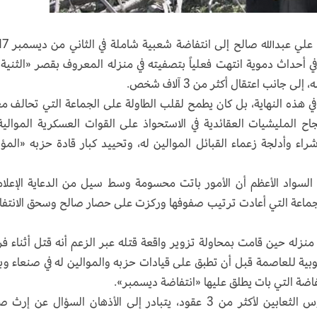
بعد يومين فقط من دعوة الرئيس اليمني 
ي أحداث دموية انتهت فعلياً بتصفيته في منزله المعروف بقصر «الثنية»
ب اعتقال أكثر من 3 آلاف شخص.
 هذه النهاية، بل كان يطمح لقلب الطاولة على الجماعة التي تحالف مع
اح المليشيات العقائدية في الاستحواذ على القوات العسكرية الموالية
اء وأدلجة زعماء القبائل الموالين له، وتحييد كبار قادة حزبه «المؤ
 السواد الأعظم أن الأمور باتت محسومة وسط سيل من الدعاية الإعلام
لجماعة التي أعادت ترتيب صفوفها وركزت على حصار صالح وسحق الانتف
زله حين قامت بمحاولة تزوير واقعة قتله عبر الزعم أنه قتل أثناء فر
ية للعاصمة قبل أن تطبق على قيادات حزبه والموالين له في صنعاء وب
فاضة التي بات يطلق عليها «انتفاضة ديسمبر».
اليوم بعد 3 سنوات من مقتل الراقص على رؤوس الثعابين لأكثر من 3 عقود، يتبادر إلى الأذهان السؤال عن إ