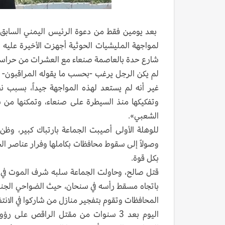
لمواجهة المليشيات الحوثية أجهزت الأخيرة عليه ف
شارع حدة بالعاصمة صنعاء مع العشرات من حراسه، إلى جان
لم يكن الرجل يرغب -بحسب ما يقوله المراقبون- في
غير أنه لم يستعد لهذه المواجهة جيداً، بسبب نج
وتفكيكها منذ السيطرة على صنعاء، وتمكنها من شر
الشعبي».
للوهلة الأولى أصيبت الجماعة بارتباك كبير، وظن
وصولاً إلى سقوط محافظات بكاملها وفرار عناصر ا
بكل قوة.
قتل صالح، وحاولت الجماعة سلبه شرف الموت في من
باتجاه مسقط رأسه في سنحان، حيث الضواحي الجنوب
المحافظات وتقوم بتفجير منازل من شاركوا في الانت