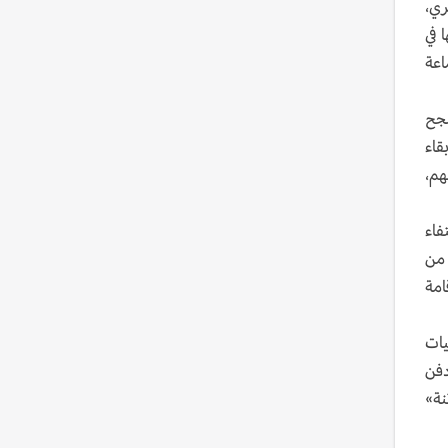
ري،
 في
اعة
نجح
قاء
هم،
فاء
 من
امة
يات
دفن
نة»