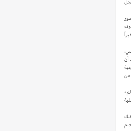
نجل
صور
وته
راً
سي،
 أن
عية
 من
لم»
لية
تلك
خصم