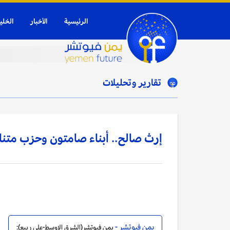
الرئيسية
الأخبار
الخلي
تقارير وتحليلات
إرث صالح.. أبناء صامتون وحزب متنا
يمن فيوتشر -
يمن فيوتشر(الشرق الاوسط-علي ربيع):