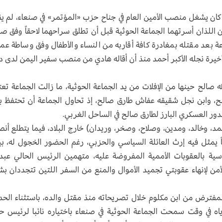
ي كان يشغل منصب الأمين العام في جناح حزب «المؤتمر» في صنعاء، لم ي
 اللذان أسرتهما الجماعة الحوثية قبل أن تطلق سراحهما لاحقاً وفق ص
عد مقتله بمغادرة كافة أقاربه من النساء والأطفال وفق وساطة عما
أخيرة نجله الأكبر أحمد منذ أن أقاله هادي من منصب سفير اليمن لدى د
 صالح حينها من الإفلات من يد الجماعة الحوثية، ما زالت الجماعة تع
، وابن نجل شقيقه عفاش طارق صالح، إذ تحاول الجماعة أن تحتفظ ب
ور العسكري البارز لطارق صالح في الساحل الغربي.
، وخالد، ومدين، وصلاح، وصخر، وريدان) خارج البلاد، فيما يتطلع أنص
اً يمثل فيه إرث العائلة السياسي والحزبي، رغم الحضور الخجول له، بي
اسية بالعقوبات الأممية المفروضة عليه، متهمين الرئيس الحالي عبد
ن لإنهاء عقوبتي تجميد الأموال والمنع من السفر اللتين تتجددان ب
لمفترض من ابن مكلوم خلال تصريحاته منذ مقتل والده، باستثناء الح
ياه في وقت سمحت الجماعة الحوثية في صنعاء باختياره نائبا لرئيس 