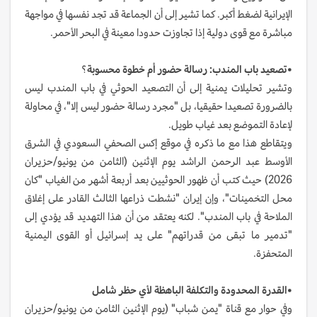
الإيرانية لضغط أكبر. كما تشير إلى أن الجماعة قد تجد نفسها في مواجهة
مباشرة مع قوى دولية إذا تجاوزت حدودا معينة في البحر الأحمر.
•تصعيد باب المندب: رسالة حضور أم خطوة محسوبة
؟
وتشير تحليلات يمنية إلى أن التصعيد الحوثي في باب المندب ليس
بالضرورة تصعيدا حقيقيا، بل "مجرد رسالة حضور ليس إلا"، في محاولة
لإعادة التموضع بعد غياب طويل.
ويتقاطع هذا مع ما ذكره في موقع إكس الصحفي السعودي في الشرق
الأوسط عبد الرحمن الراشد يوم الإثنين (الثامن من يونيو/حزيران
2026) حيث كتب أن ظهور الحوثيين بعد أربعة أشهر من الغياب "كان
محل التخمينات"، وإن إيران "نشطت ذراعها الثالث القادر على إغلاق
الملاحة في باب المندب". لكنه يعتقد من أن هذا التهديد قد يؤدي إلى
"تدمير ما تبقى من قدراتهم" على يد إسرائيل أو القوى اليمنية
المتحفزة.
•القدرة المحدودة والتكلفة الباهظة لأي حظر شامل
وفي حوار مع قناة "يمن شباب" (يوم الإثنين الثامن من يونيو/حزيران