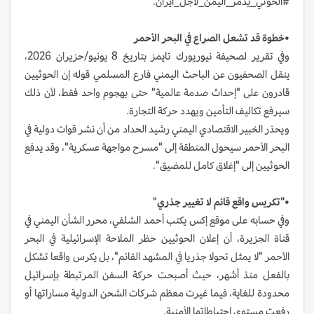
#الحوثي_يدمر_اليمن_لاجل_ايران.
•خطوة قد تشعل الصراع في البحر الأحمر
وفي تقرير لصحيفة نيوريورك تايمز بتاريخ 8 يونيو/حزيران 2026،
ينقل الصحفيون عن الباحث اليمني فارع المسلمي قوله إن الحوثيين
قادرون على "إحداث صدمة عالمية" حتى بهجوم واحد فقط، لأن ذلك
سيرفع تكاليف التأمين ويهدد حركة التجارة.
ويحذر الخبير الاقتصادي اليمني رشيد الحداد من أن نشر قوات دولية في
البحر الأحمر سيحول المنطقة إلى "مسرح مواجهة عسكرية"، وقد يدفع
الحوثيين إلى "إغلاق كامل للمضيق".
•"تكريس واقع قائم لا تغيير جذري
"
وفي حسابه على موقع إكس يكتب أحمد الشلفي، محرر الشأن اليمني في
قناة الجزيرة، أن إعلان الحوثيين حظر الملاحة الإسرائيلية في البحر
الأحمر "لا يمثل تحولا جذريا في المشهد القائم"، بل يكرس واقعا تشكل
بالفعل منذ أشهر، حيث أصبحت حركة السفن المرتبطة بإسرائيل
محدودة للغاية، فيما غيرت معظم شركات الشحن الدولية مساراتها أو
رفعت مستوى احتياطاتها الأمنية.