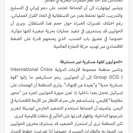
ويشير ليونهارت إلى أن الجماعة تعتمد على دعم إيراني في التسليح
والتدريب، لكنها تحتفظ بقدر من الاستقلالية في اتخاذ القرار العملياتي،
رغم اختلاف تقديرات الخبراء حول حجم هذا الاستقلال. ويرى أن
الحوثيين قد يستمرون في تنفيذ عمليات بحرية صغيرة لكنها مؤثرة،
خصوصا في مضيق باب المندب، الذي يمنحهم قدرة على الضغط
الاقتصادي عبر تهديد حركة التجارة العالمية.
•الحوثيون كقوة عسكرية غير مستنزفة
وتشير منظمة مجموعة الأزمات الدولية International Crisis
Group (ICG ) إلى أن الحوثيين، رغم خسائرهم، ما زالوا "قوة
عسكرية جدية" و"بعيدة عن الإنهاك". وترى المنظمة أن الهجمات على
إسرائيل تحمل بعدا داخليا، إذ تعزز صورة الحوثيين كجزء من "محور
مقاومة" إقليمي، وتساعدهم على صرف الأنظار عن الأزمة الاقتصادية في
اليمن. وتضيف أن الجماعة تستخدم التصعيد الخارجي كوسيلة لتعزيز
شرعيتها الداخلية، وإظهار قدرتها على التأثير في ملفات إقليمية كبرى.
لكن المنظمة ترى أن استمرار التصعيد قد يستنزف مخزون الحوثيين
من الصواريخ والطائرات المسيرة، خصوصا إذا تعرضت خطوط الإمداد