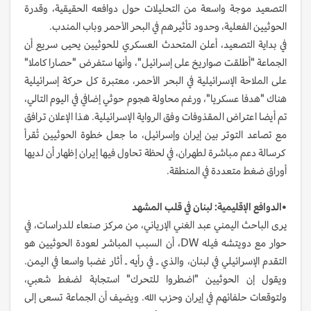
التصعيد موجة واسعة من التحليلات حول دوافعه الحقيقية، وقدرة
الحوثيين الفعلية، وحدود تأثيرهم في البحر الأحمر وباب المندب.
في بداية التصعيد، أعلن المتحدث العسكري للحوثيين يحيى سريع أن
الجماعة "أطلقت صواريخ على إسرائيل"، وأنها ستفرض "حصارا كاملا"
على الملاحة الإسرائيلية في البحر الأحمر، معتبرة كل حركة إسرائيلية
هناك "هدفا عسكريا"، ورغم محاولة هجوم حوثي إضافي في اليوم التالي،
تم أيضا اعتراض المقذوفات وفق الرواية الإسرائيلية. هذا الإعلان ترافق
مع تصاعد التوتر بين إيران وإسرائيل، ما جعل خطوة الحوثيين تُقرأ
كرسالة دعم مباشرة لطهران، في لحظة تحاول فيها إيران إظهار أن لديها
أوراق ضغط متعددة في المنطقة.
•الدوافع الإقليمية: لبنان في قلب المشهد
يرى الباحث اليمني عبد الغني الإرياني، من مركز صنعاء للدراسات، في
حوار مع دويتشه فيله DW، أن السبب المباشر لعودة الحوثيين هو
التقدم الإسرائيلي في لبنان، والذي ـ في رأيه ـ أثار غضبا واسعا في اليمن.
ويقول إن الحوثيين "اضطروا للتحرك" استجابة لضغط شعبي،
ولتوقعات حلفائهم في إيران وحزب الله. ويضيف أن الجماعة تسعى إلى