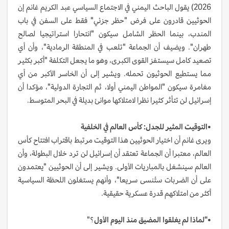
2026) يقول الباحث اليمني في الاجتماع السياسي عبد الكريم غانم إن
الحوثيين قادرون على فرض "حظر جزئي" فقط على السفن في باب
المندب، بينما الحظر الشامل سيكون "انتحارا استراتيجيا لصالح
طهران". ويضيف أن الجماعة "تلعب في المنطقة الرمادية"، وأن أي
تصعيد كامل سيستفز القوى الكبرى، وهو ما يجعل التكلفة "أكبر بكثير
مما يستطيع الحوثيون تحمله. ويشير إلى أن الخاسر الأكبر من أي
مغامرة سيكون "المواطن اليمني أولا، ثم التجارة الدولية"، مؤكدا أن
إسرائيل لن تتأثر كثيرا نظرا لامتلاكها موانئ بديلة في البحر المتوسط.
•التوقيت المثير للجدل: كأس العالم في الخلفية
ويرى غانم أن اختيار الحوثيين هذا التوقيت مرتبط باقتراب افتتاح كأس
العالم، معتبرا أن الجماعة تعتقد أن إسرائيل لن ترد خلال البطولة، وأن
العالم سينشغل بالمباريات الأولى. ويشير إلى أن الحوثيين "يعتمدون
على أن الضربات ستُنسى سريعا"، وأنهم يستغلون اللحظة السياسية
أكثر من امتلاكهم قدرة عسكرية حقيقية.
•"لماذا لم يغلقوا المضيق منذ اليوم الأول
؟"