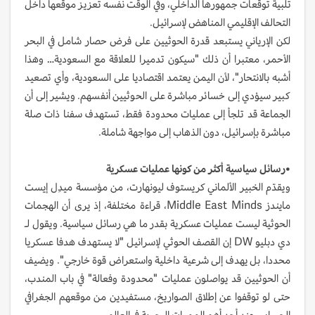
تلبية توقعات جمهورها الداخلي، وفي الوقت نفسه تعزيز موقعها داخل
التحالف الإقليمي المناهض لإسرائيل.
لكن الإرياني يستبعد قدرة الحوثيين على فرض حصار شامل في البحر
الأحمر، معتبرا أن ذلك "سيكون تدميرا للعلاقة مع السعودية… وهذا
أشبه بالانتحار"، لأن اليمن يعتمد اقتصاديا على السعودية، وأي تصعيد
كبير سيؤدي إلى خسائر مباشرة على الحوثيين أنفسهم. ويشير إلى أن
الجماعة قد تلجأ إلى عمليات محدودة فقط، تستهدف سفنا ذات صلة
مباشرة بإسرائيل، دون الذهاب إلى مواجهة شاملة.
•رسائل سياسية أكثر من كونها عمليات عسكرية
ويقدّم الخبير الألماني كريستوف ليونهارت، من مؤسسة ميدِل إيست
مايندز Middle East Minds، قراءة مختلفة، إذ يرى أن الهجمات
الحوثية ليست عمليات عسكرية بقدر ما هي رسائل سياسية. ويقول لـ
دي دبليو DW إن القصف الحوثي لإسرائيل "لا يستهدف هدفا عسكريا
محددا، بل يهدف إلى شرعية داخلية واستعراض قوة خارجي". ويضيف
أن الحوثيين قد يواصلون عمليات "محدودة وفعالة" في باب المندب،
حتى لو توقفوا عن إطلاق الصواريخ، مستفيدين من موقعهم الجغرافي
الحساس عند أحد أهم الممرات البحرية في العالم.