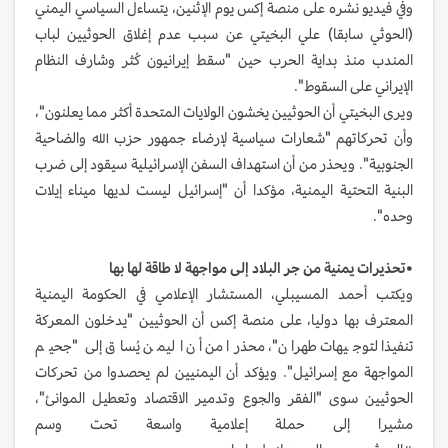
وفي فيديو نشره على منصة إكس يوم الإثنين، يتساءل السياسي اليمني
(الحوثي سابقا) علي البخيتي عن سبب عدم إغلاق الحوثيين لباب
المندب منذ بداية الحرب حين "سقط إيرانيون كُثر وشارف النظام
الإيراني على السقوط".
ويرى البخيتي أن الحوثيين يخشون الولايات المتحدة أكثر مما يعلنون"،
وأن تحركاتهم "شعارات سياسية لإرضاء جمهور حزب الله والضاحية
الجنوبية". ويحذر من أن استهداف السفن الإسرائيلية سيقود إلى ضرب
البنية التحتية اليمنية، مؤكدا أن "إسرائيل ليست لديها ميناء إيلات
وحده".
•تحذيرات يمنية من جر البلاد إلى مواجهة لا طاقة لها بها
ويكتب أحمد المسيبلي، المستشار الإعلامي في الحكومة اليمنية
المعترف بها دوليا، على منصة إكس أن الحوثيين "يدخلون المعركة
تنفيذا لتوجيهات طهران"، محذرا من أن اليمن يُساق إلى "جحيم
المواجهة مع إسرائيل". ويؤكد أن اليمنيين لم يحصدوا من تحركات
الحوثيين سوى "الفقر والجوع وتدمير الاقتصاد وتعطيل الموانئ"،
مشيرا إلى حملة إعلامية واسعة تحت وسم