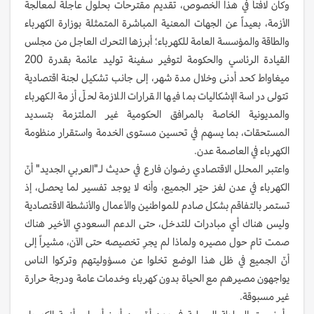
وكان لافتاً في هذا الخصوص، تقديم مقترحات بحلول عاجلة لمعالجة
الأزمة، بعيداً عن الجهات المعنية المباشرة المتمثلة بوزارة الكهرباء
والطاقة والمؤسسة العامة للكهرباء؛ أبرزها التحرك العاجل من مجلس
القيادة الرئاسي والحكومة لتوفير سفينة توليد عائمة بقدرة 200
ميغاواط كحد أدنى وخلال مدة شهر، إلى جانب تشكيل لجنة اقتصادية
تتولى دراسة الإشكاليات بما فيها القرارات اللازمة لحلّ أزمة الكهرباء
والمديونية الخاصة بالمرافق الحكومية غير الملتزمة بتسديد
المستحقات، بما يسهم في تحسين مستوى الخدمة واستقرار منظومة
الكهرباء في العاصمة عدن.
واعتبر المحلل الاقتصادي رضوان فارع في حديث لـ"العربي الجديد" أنّ
الكهرباء في عدن لغز حيّر الجميع، وأنه لا يوجد تفسير لما يحصل، إذ
تستمر بالتفاقم بشكل صادم للمواطنين والأعمال والأنشطة الاقتصادية
وليس هناك أي مبادرات للتدخل، حتى الدعم السعودي الأخير هناك
صمت تام حول مصيره ولماذا لم يجرِ تخصيصه حتى الآن، مشيراً إلى
أنّ الجميع في ظل هذا الوضع تخلوا عن مسؤوليتهم وتركوا الناس
يواجهون مصيرهم مع الحياة بدون كهرباء وخدمات عامة ودرجة حرارة
غير مسبوقة.