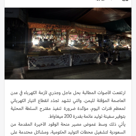
ارتفعت الأصوات المطالبة بحل عاجل وجذري لأزمة الكهرباء في عدن
العاصمة المؤقتة لليمن، والتي تشهد تجدّد انقطاع التيار الكهربائي
لمعظم فترات اليوم، مؤكّدة ضرورة تنفيذ مقترح السلطة المحلية
بتوفير سفينة توليد عائمة بقدرة 200 ميغاواط.
يأتي ذلك وسط غموض مصير منحة الوقود الأخيرة المقدمة من
السعودية لتشغيل محطات التوليد الحكومية، ومشاكل محتدمة على