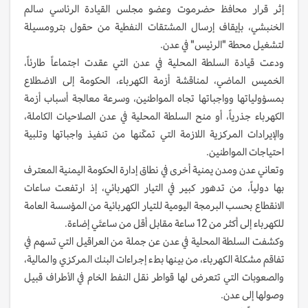
إثر قرار محافظ حضرموت وعضو مجلس القيادة الرئاسي سالم
الخنبشي، بإيقاف إرسال المشتقات النفطية من حقول بترومسيلة
لتشغيل محطة "الرئيس" في عدن.
ودعت قيادة السلطة المحلية في عدن التي عقدت اجتماعاً طارئاً،
الخميس الماضي، لمناقشة أزمة الكهرباء، الحكومة إلى الاضطلاع
بمسؤولياتها وواجباتها تجاه المواطنين، وسرعة معالجة أسباب أزمة
الكهرباء جذرياً، أو منح السلطة المحلية في عدن الصلاحيات الكاملة،
والإيرادات المركزية اللازمة التي تمكّنها من تنفيذ واجباتها وتلبية
احتياجات المواطنين.
وتعاني عدن ومدن يمنية أخرى في نطاق إدارة الحكومة اليمنية المعترف
بها دولياً، من تدهور كبير في التيار الكهربائي، إذ ارتفعت ساعات
الانقطاع بحسب البرمجة اليومية للتيار الكهربائية من المؤسسة العامة
للكهرباء إلى أكثر من 12 ساعة مقابل أقل من ساعتَي إضاءة.
وكشفت السلطة المحلية في عدن عن جملة من العراقيل التي تسهم في
تفاقم مشكلة الكهرباء، من بينها بطء إجراءات البنك المركزي والمالية،
والصعوبات التي تتعرض لها قواطر نقل النفط الخام في الأطراف قبيل
وصولها إلى عدن.