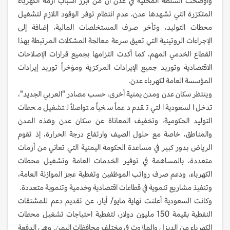
وأوضحت السلطة المحلية في عدن أنّ من أبرز أسباب أزمة الكهرباء
المتكرّرة التي تشهدها عدن، عدم انتظام توفر الوقود اللازم لتشغيل
محطات التوليد، وتأخر صرف المستخلصات المالية، إضافة إلى
الإجراءات الروتينية التي تعيق سرعة معالجة المشكلات المرتبطة بهذا
القطاع الخدمي المهم، كما أكدت التزامها بجميع قرارات الإصلاحات
الاقتصادية وتوريد جميع الإيرادات المركزية ومؤخراً توريد إيرادات
المؤسسة العامة لكهرباء عدن.
وينتظر سكان عدن ومدن يمنية أخرى، حسب مصادر "العربي الجديد"،
تدخل السعودية التي تقدم دعماً سخياً متواصلاً لتشغيل محطات
التوليد الحكومية، وتخفيف المعاناة عن سكان عدن وهذه المدن
والمناطق، خاصة مع حلول الصيف وارتفاع درجة الحرارة، إذ تقوم
الرياض بدور كبير في مساعدة الحكومة اليمنية التي تعاني من أزمات
متعددة، بالمساهمة في توفير الخدمات العامة وتشغيل محطات
الكهرباء، ودعم صرف رواتب الموظفين وتغطية عجز الموازنة العامة،
وتنفيذ مشاريع تنموية في قطاعات اقتصادية وخدمية وتنموية متعددة.
وكانت السعودية أعلنت نهاية مايو/ أيار، عن تقديم دعم للمشتقات
النفطية بقيمة 150 مليون دولار، لتغطية احتياجات تشغيل محطات
الكهرباء من الديزل والمازوت في مختلف محافظات اليمن‬. وهي الدفعة