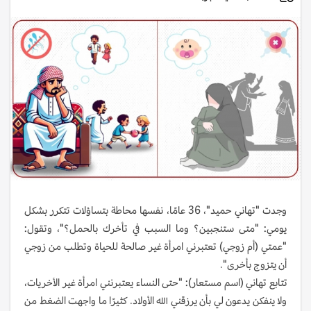
وجدت "تهاني حميد"، 36 عامًا، نفسها محاطة بتساؤلات تتكرر بشكل
يومي: "متى ستنجبين؟ وما السبب في تأخرك بالحمل؟"، وتقول:
"عمتي (أم زوجي) تعتبرني امرأة غير صالحة للحياة وتطلب من زوجي
أن يتزوج بأخرى".
تتابع تهاني (اسم مستعار): "حتى النساء يعتبرنني امرأة غير الأخريات،
ولا ينفكن يدعون لي بأن يرزقني الله الأولاد. كثيرًا ما واجهت الضغط من