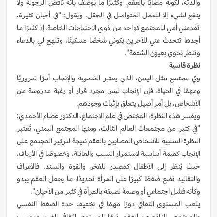
والدته، لكونه مصابًا بالعقم. وكثيرًا ما يوصف بأنه ناقص الرجولة ولا
ينفع لشيء إلا للعمل المتواصل في الحقل. ويقول: "في أحيان كثيرة،
تقدمني أمي للمجتمع كواحد من ذوي الاحتياجات الخاصة. إذ كثيرًا ما
أجدها تتحدث عني للآخرين بكوني شخصًا مسكينًا، وتلهج لي بالدعاء
وتنظر نحوي بعيون الشفقة".
نظرة قاسية
وفي مجتمع مثل اليمن، الذي يعتبر الخصوبة والإنجاب أمرًا ضروريًا
ومهمًا في الحياة، فإن الإنجاب ليس مجرد قرار أو رغبة مدروسة من
الأشخاص، بل أمر أصيل يتعلق بإثبات وجودهم.
ويفسر هذه النظرة، المختص في علم الاجتماع، الدكتور عصام الأحمدي:
"في كثير من مجتمعات العالم الثالث، ومنها المجتمع اليمني، تُعتبر
النظرة السلبية للأشخاص المصابين بالعقم نتيجة لتركيز المجتمع على
الإنجاب كقيمة أساسية لاستمرار النسب والعائلة، وخصوصًا في الأرياف،
حيث يُنظر إلى الأطفال كمصدر للفخر والقوة والسند. فالأعراف
والتقاليد تضع ضغطًا كبيرًا على المرأة تحديدًا، ما يجعل العقم يبدو
وكأنه فشل اجتماعي أو وصمة لصيقة بالمرأة في كثير من الأحيان".
يلعب المستوى الثقافي دورًا مهمًا في تخفيف حدة الضغط النفسي
والمجتمعي الناتج عن العقم، تبعًا للمستوى الثقافي للفرد. وبحسب