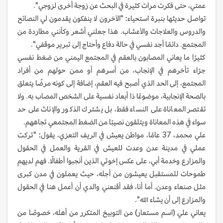
عمتي، حتى فكرت مرات كثيرة في البحث عن زوجة أخرى لزوجي".
تواصل حديثها بنبرة استحياء: "الآخرون لا ينفكون يقدمون لي النصائح
والدروس والعلاجات والأعشاب. هذا جعلني أشعر وكأنني مطاردة من
المجتمع. دائمًا أجد نفسي في حالة دفاع وأحتاج إلى تبرير موقفي".
كثيرًا ما يعاني المصابون بالعقم في المجتمع اليمني من ضغط نفسي
جرّاء تأخرهم في الإنجاب، من أسرهم أو ممن حولهم من أفراد
المجتمع، إلى الحد الذي أصبح فيه العقم، إضافة إلى كونه مرضًا يتعلق
بالصحة الإنجابية، موضوعًا ذا أبعاد نفسية على الشخص المصاب به. ولا
تقتصر المعاناة على النساء فقط، بل يشترك الذكور والإناث على حد
سواء في هذه المعاناة ويتلقون نصيبًا من الضغط المجتمعي تجاههم.
علي محمد، 37 عامًا، مواطن يعيش في الريف التعزي، يقول: "تركت
عملي في مدينة عدن وعدت للعيش في القرية والعمل في الحقول
والمزارع وخدمة أبي، على عكس إخوتي الذين أنجبوا أطفالًا. فهم لديهم
طموحات للمستقبل يعيشون من أجله، حيث يعملون في مدن كبرى
مثل صنعاء وعدن. أما أنا، فقد أقنعني والدي أن أعمل هنا في الحقول
والمزارع إلى أن يشاء الله".
يعاني علي (اسم مستعار) من التوبيخ المتكرر من أهله، خصوصًا من