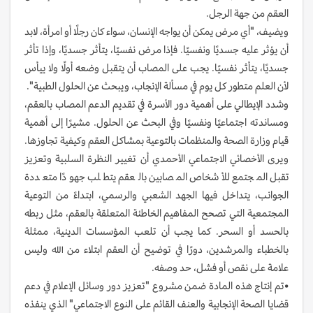
العقم من جهة الرجل.
ويضيف، "أي مرض يمكن أن يواجه الإنسان، سواء كان رجلًا أو امرأة، لابد
أن يؤثر عليه جسديًا ونفسيًا. فإذا مرض نفسيًا، يتأثر جسديًا، وإذا تأثر
جسديًا، يتأثر نفسيًا. يجب على المصاب أن يتقبل وضعه أولًا ولا ييأس
لأن العلم متطور كل يوم في مسألة الإنجاب، ويبحث عن الحلول الطبية".
وشدد الإيطالي على أهمية دور الأسرة في تقديم الدعم المصاب بالعقم،
ومساندته اجتماعيًا ونفسيًا وفي البحث عن الحلول. مشيرًا إلى أهمية
قيام وزارة الصحة والمنظمات بالتوعية بمشاكل العقم وكيفية تجاوزها.
ويرى الأخصائي الاجتماعي الأحمدي أن تغيير النظرة السلبية وتعزيز
تقبل المجتمع للأشخاص المصابين بالعقم يتطلب جهودًا متعددة
الجوانب، يتداخل فيها الجهد الشعبي والرسمي، ابتداءً من التوعية
المجتمعية التي تصحح المفاهيم الخاطئة المتعلقة بالعقم، مثل ربطه
بالحسد أو السحر. كما يجب أن تلعب المؤسسات الدينية، ممثلة
بالخطباء والمرشدين، دورًا في توضيح أن العقم ابتلاء من الله وليس
علامة على نقص أو فشل، حد وصفه.
•تم إنتاج هذه المادة ضمن مشروع "تعزيز دور وسائل الإعلام في دعم
قضايا الصحة الإنجابية والعنف القائم على النوع الاجتماعي" الذي ينفذه