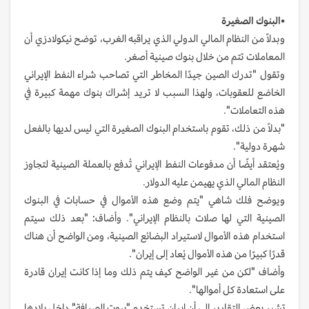
•
البنوك الصغيرة
وبدلاً من النظام المالي الدولي الذي يراقبه الغرب، توضح نيكولادزي أن
المعاملات تتم من خلال بنوك صينية أصغر.
وتقول "تدرك الصين جيدًا المخاطر التي تصاحب شراء النفط الإيراني
الخاضع للعقوبات، ولهذا السبب لا تريد إشراك بنوك مهمة كبيرة في
هذه التعاملات".
"بدلاً من ذلك، تقوم باستخدام البنوك الصغيرة التي ليس لديها بالفعل
شهرة دولية".
ويُعتقد أيضًا أن مدفوعات النفط الإيراني تُدفع بالعملة الصينية لتجاوز
النظام المالي الذي يهيمن عليه الدولار.
ويوضح فلك شاهي "يتم وضع هذه الأموال في حسابات في البنوك
الصينية التي لها صلات بالنظام الإيراني". وأضاف: "بعد ذلك سيتم
استخدام هذه الأموال لاستيراد البضائع الصينية، ومن الواضح أن هناك
قدرًا كبيرًا من هذه الأموال يُعاد إلى إيران".
وأضاف "لكن من غير الواضح كيف يتم ذلك وما إذا كانت إيران قادرة
على استعادة كل أموالها".
تشير بعض التقارير إلى أن إيران تستخدم "بيوت الصرافة" داخل بلادها