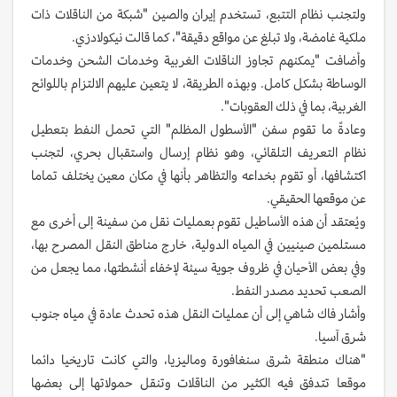
ولتجنب نظام التتبع، تستخدم إيران والصين "شبكة من الناقلات ذات
ملكية غامضة، ولا تبلغ عن مواقع دقيقة"، كما قالت نيكولادزي.
وأضافت "يمكنهم تجاوز الناقلات الغربية وخدمات الشحن وخدمات
الوساطة بشكل كامل. وبهذه الطريقة، لا يتعين عليهم الالتزام باللوائح
الغربية، بما في ذلك العقوبات".
وعادةً ما تقوم سفن "الأسطول المظلم" التي تحمل النفط بتعطيل
نظام التعريف التلقائي، وهو نظام إرسال واستقبال بحري، لتجنب
اكتشافها، أو تقوم بخداعه والتظاهر بأنها في مكان معين يختلف تماما
عن موقعها الحقيقي.
ويُعتقد أن هذه الأساطيل تقوم بعمليات نقل من سفينة إلى أخرى مع
مستلمين صينيين في المياه الدولية، خارج مناطق النقل المصرح بها،
وفي بعض الأحيان في ظروف جوية سيئة لإخفاء أنشطتها، مما يجعل من
الصعب تحديد مصدر النفط.
وأشار فاك شاهي إلى أن عمليات النقل هذه تحدث عادة في مياه جنوب
شرق آسيا.
"هناك منطقة شرق سنغافورة وماليزيا، والتي كانت تاريخيا دائما
موقعا تتدفق فيه الكثير من الناقلات وتنقل حمولاتها إلى بعضها