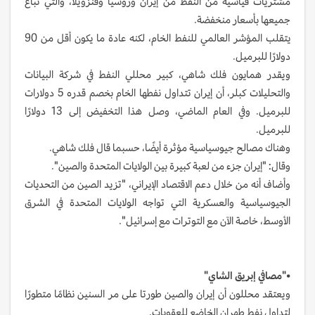
مشتريات قياسية من النفط من إيران وروسيا وفنزويلا، والتي تباع
جميعها بأسعار منخفضة.
يتقلب المؤشر العالمي للنفط الخام، لكنه عادة ما يكون أقل من 90
دولارًا للبرميل.
ويقدر همايون فلك شاهي، كبير محللي النفط في شركة البيانات
والتحليلات كبلر، أن إيران تتداول نفطها الخام بخصم قدره 5 دولارات
للبرميل. وفي العام الماضي، وصل هذا التخفيض إلى 13 دولارًا
للبرميل.
وهناك مصالح جيوسياسية مؤثرة أيضًا، حسبما قال فلك شاهي.
وقال: "إيران جزء من لعبة كبيرة بين الولايات المتحدة والصين".
وأضاف أنه من خلال دعم الاقتصاد الإيراني، "تزيد الصين من التحديات
الجيوسياسية والعسكرية التي تواجه الولايات المتحدة في الشرق
الأوسط، خاصة الآن مع التوترات مع إسرائيل".
•
"مصافي إبريق الشاي"
ويعتقد محللون أن إيران والصين طورتا على مر السنين نظامًا متطورًا
لتداول نفط طهران الخاضع للعقوبات.