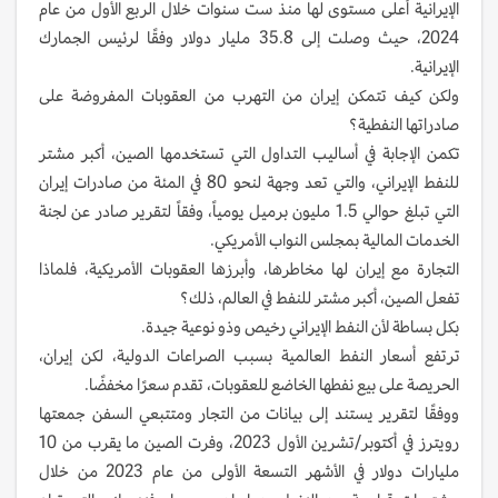
الإيرانية أعلى مستوى لها منذ ست سنوات خلال الربع الأول من عام
2024، حيث وصلت إلى 35.8 مليار دولار وفقًا لرئيس الجمارك
الإيرانية.
ولكن كيف تتمكن إيران من التهرب من العقوبات المفروضة على
صادراتها النفطية؟
تكمن الإجابة في أساليب التداول التي تستخدمها الصين، أكبر مشتر
للنفط الإيراني، والتي تعد وجهة لنحو 80 في المئة من صادرات إيران
التي تبلغ حوالي 1.5 مليون برميل يومياً، وفقاً لتقرير صادر عن لجنة
الخدمات المالية بمجلس النواب الأمريكي.
التجارة مع إيران لها مخاطرها، وأبرزها العقوبات الأمريكية، فلماذا
تفعل الصين، أكبر مشتر للنفط في العالم، ذلك؟
بكل بساطة لأن النفط الإيراني رخيص وذو نوعية جيدة.
ترتفع أسعار النفط العالمية بسبب الصراعات الدولية، لكن إيران،
الحريصة على بيع نفطها الخاضع للعقوبات، تقدم سعرًا مخفضًا.
ووفقًا لتقرير يستند إلى بيانات من التجار ومتتبعي السفن جمعتها
رويترز في أكتوبر/تشرين الأول 2023، وفرت الصين ما يقرب من 10
مليارات دولار في الأشهر التسعة الأولى من عام 2023 من خلال