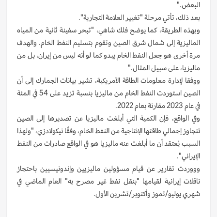
البعض."
بعد ذلك، تأتي مرحلة "تغيير العلامة التجارية".
وبهذه الطريقة، كما يوضح فلك شاهي، "تبحر سفينة ثانية من المياه
الماليزية إلى شمال شرق الصين وتقوم بتسليم النفط الخام. والهدف
مرة أخرى هو جعل النفط الخام يبدو كما لو أنه ليس من إيران، بل من
ماليزيا، على سبيل المثال."
ووفقا لإدارة معلومات الطاقة الأمريكية، تشير بيانات الجمارك إلى أن
الصين استوردت النفط الخام من ماليزيا بنسبة تزيد على 54 في المئة
في عام 2023 مقارنة بعام 2022.
وفي الواقع، فإن الكمية التي أبلغت ماليزيا عن تصديرها إلى الصين
تتجاوز إجمالي طاقتها الإنتاجية من النفط الخام، وفقًا نيكولادزي، "ولهذا
السبب يُعتقد أن ما أبلغت عنه ماليزيا هو في الواقع صادرات من النفط
الإيراني".
وووردت تقارير عن قيام مسؤولين ماليزيين وإندونيسيين باحتجاز
ناقلات إيرانية لقيامها "بنقل نفط غير مصرح به" العام الماضي في
شهري يوليو/تموز وأكتوبر/تشرين الأول.