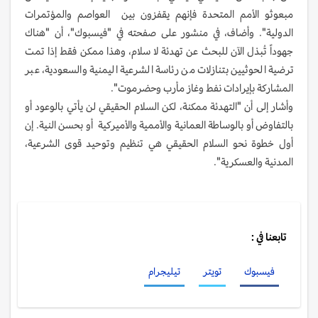
مبعوثو الأمم المتحدة فإنهم يقفزون بين العواصم والمؤتمرات
الدولية". وأضاف، في منشور على صفحته في "فيسبوك"، أن "هناك
جهوداً تُبذل الآن للبحث عن تهدئة لا سلام، وهذا ممكن فقط إذا تمت
ترضية الحوثيين بتنازلات من رئاسة الشرعية اليمنية والسعودية، عبر
المشاركة بإيرادات نفط وغاز مأرب وحضرموت".
وأشار إلى أن "التهدئة ممكنة، لكن السلام الحقيقي لن يأتي بالوعود أو
بالتفاوض أو بالوساطة العمانية والأممية والأميركية أو بحسن النية. إن
أول خطوة نحو السلام الحقيقي هي تنظيم وتوحيد قوى الشرعية،
المدنية والعسكرية".
تابعنا في :
فيسبوك
تويتر
تيليجرام