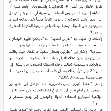
طريق الاتفاق بين أنصار الله (الحوثيين) والسعودية، أولاها علنية أي
اتفاقية، إذ يريد السعوديون الحفاظ على سرية أي اتفاق يتم التوصل
إليه، فيما أولئك (الحوثيون) يريدون اتفاقاً معلناً يكون بمثابة اعتراف
بشرعيتهم على الدولة اليمنية، وذلك يلغي شرعية الحكومة المعترف
بها دولياً".
وأضاف، في حديث مع "العربي الجديد"، أنه "لا يمكن تطبيع الأوضاع إلا
بإعادة توحيد مؤسسات الدولة اليمنية وتوحيد عملتها ومؤسساتها
السيادية". وأشار إلى "الطرفين يضعان سقوفاً مرتفعة، حيث يطالب
الحوثيون بأن يكون هناك التزام بإعادة البناء بعشرات المليارات من
الدولارات، والسعودية تطالب بإخلاء المنطقة الحدودية من السكان إلى
عمق 30 كيلومتراً، وذلك بعد أن كانت أخلت جانبها من الحدود أثناء
حرب صعدة السادسة في 2009".
وتابع: "العقبة الكبرى، ليس بالضرورة أمام التوصل إلى اتفاق بين
الطرفين، لكن أمام نجاح أي اتفاق في إيقاف الحرب، هي غياب الرؤية
الواقعية لسيناريو استعادة الدولة والوصول إلى وضع مستقر في
اليمن".
من جانبه، قال السياسي اليمني عبد القادر الجنيد إنه "عندما يفشل