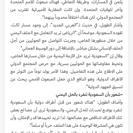
يكمن في المسارات، وطريقة التعاطي، فهناك مبعوث للأمم المتحدة
وآخر للولايات المتحدة. وإن كانت المقاربة الأميركية تقترب من
المجتمع الدولي، لكن هناك اختلافاً محدوداً بينهما".
وأشار الطويل، في حديث لـ"العربي الجديد"، إلى وجود مسار ثالث،
تقوده السعودية، موضحاً أن "الرياض تريد التعامل مع الملف اليمني
من خلال منظورها الخاص، وجربت التواصل مع الحوثيين من أجل
الملف الإنساني بشكل مباشر، بالإضافة إلى دور الوسيط العماني".
وقال إن "السعودية تريد حل الأزمة اليمنية من خلال مسارها الخاص،
وتحيط مفاوضاتها مع الحوثيين بسرية، مع حرص المجتمع الدولي
على الاطلاع على هذه التفاصيل. وهذا الأمر يولد نوعاً من التوتر مع
الأطراف الدولية، وهو الدافع الذي جعل المبعوث الأممي يبحث عن
تنسيق الجهود الدولية".
•
شعور
بأن
السعودية
تنفرد
بالحل
اليمني
وأضاف الطويل: "هناك شعور من قبل أطراف دولية بأن السعودية
تنفرد بوضع لمسات للحل اليمني، والسعودية ترى أن مصالح بعض
تلك الأطراف تتناقض مع مصالحها، لذا تريد تحييدها قدر الإمكان، وأن
تكون هي المشرفة الوحيدة على هذا الملف، حرباً أو سلماً".
من جانبه، رأى الباحث عبد الغني الأرياني "أن هناك عقبات كثيرة في