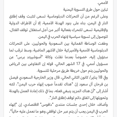
الأممي.
تباين حول طرق التسوية اليمنية
وعلى الرغم من أن التحركات الدبلوماسية تسعى لتثبت وقف إطلاق
النار في اليمن، بناء على بنود الهدنة الأممية، إلا أن الأطراف الدولية
والإقليمية تسعى للتحرك بفعالية أكبر من أجل استغلال توقف القتال،
للوصول إلى تسوية سياسية لإنهاء الحرب في اليمن.
وطغت الوساطة العُمانية بين السعودية والحوثيين، على التحركات
الدبلوماسية الأممية والأميركية خلال الأشهر الماضية، وسط ترقب لما
ستؤول إليه، خصوصاً بعدما نقلت وكالة "أسوشييتد برس" عن
مسؤول أممي، في 17 الشهر الحالي، قوله إن التفاوض بين الرياض
والحوثيين يتم حول خريطة طريق مرحلية للتسوية.
وفي 18 يناير/ كانون الثاني الحالي، قال وزير الخارجية السعودي فيصل
بن فرحان آل سعود إنّ "هناك تقدماً صوب إنهاء حرب اليمن"، لكنه
أشار إلى "أنّ هناك المزيد ينبغي فعله، بما في ذلك إعادة العمل بالهدنة
وتحويلها إلى اتفاق دائم لوقف إطلاق النار".
وأضاف، خلال إحدى جلسات منتدى "دافوس" الاقتصادي، إن "إنهاء
الحرب في اليمن يجب أن يتم عبر حل توافقي وهو ما نعمل عليه حالياً"،