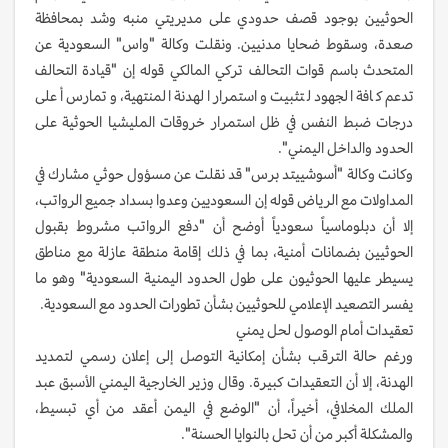
الحوثيين بوجود قصف حدودي على مديريتي منبه وشد بمحافظة
صعدة، وسقوط ضحايا مدنيين. ونقلت وكالة "واس" السعودية عن
المتحدث باسم قوات التحالف تركي المالكي قوله إن "قيادة التحالف
تدعم كافة الجهود لتثبيت واستمرار الهدنة المنتهية، وتمارس أعلى
درجات ضبط النفس في ظل استمرار خروقات المليشيا الحوثية على
الحدود والداخل اليمني".
وكانت وكالة "أسوشييتد برس" قد نقلت عن مسؤول حوثي مشارك في
المداولات مع الرياض قوله إن السعوديين وعدوا بسداد جميع الرواتب،
إلا أن دبلوماسياً سعودياً أوضح أن "دفع الرواتب مشروط بقبول
الحوثيين بضمانات أمنية، بما في ذلك إقامة منطقة عازلة مع مناطق
يسيطر عليها الحوثيون على طول الحدود اليمنية السعودية" وهو ما
يفسر التصعيد الإعلامي للحوثيين بشأن تطورات الحدود مع السعودية.
تعقيدات أمام الوصول لحل يمني
ورغم حالة الترقب بشأن إمكانية التوصل إلى إعلان رسمي لتمديد
الهدنة، إلا أن التعقيدات كبيرة. وقال وزير الخارجية اليمني الأسبق عبد
الملك المخلافي، أخيراً، أن "الوضع في اليمن أعقد من أي تبسيط،
والمشكلة أكبر من أن تحل بالنوايا الحسنة".