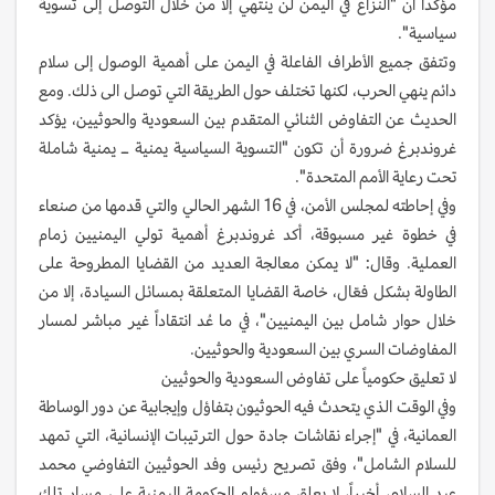
مؤكداً أن "النزاع في اليمن لن ينتهي إلا من خلال التوصل إلى تسوية
سياسية".
وتتفق جميع الأطراف الفاعلة في اليمن على أهمية الوصول إلى سلام
دائم ينهي الحرب، لكنها تختلف حول الطريقة التي توصل الى ذلك. ومع
الحديث عن التفاوض الثنائي المتقدم بين السعودية والحوثيين، يؤكد
غروندبرغ ضرورة أن تكون "التسوية السياسية يمنية ــ يمنية شاملة
تحت رعاية الأمم المتحدة".
وفي إحاطته لمجلس الأمن، في 16 الشهر الحالي والتي قدمها من صنعاء
في خطوة غير مسبوقة، أكد غروندبرغ أهمية تولي اليمنيين زمام
العملية. وقال: "لا يمكن معالجة العديد من القضايا المطروحة على
الطاولة بشكل فعّال، خاصة القضايا المتعلقة بمسائل السيادة، إلا من
خلال حوار شامل بين اليمنيين"، في ما عُد انتقاداً غير مباشر لمسار
المفاوضات السري بين السعودية والحوثيين.
لا تعليق حكومياً على تفاوض السعودية والحوثيين
وفي الوقت الذي يتحدث فيه الحوثيون بتفاؤل وإيجابية عن دور الوساطة
العمانية، في "إجراء نقاشات جادة حول الترتيبات الإنسانية، التي تمهد
للسلام الشامل"، وفق تصريح رئيس وفد الحوثيين التفاوضي محمد
عبد السلام، أخيراً، لا يعلق مسؤولو الحكومة اليمنية على مسار تلك