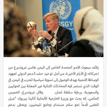
يكثّف مبعوث الأمم المتحدة الخاص إلى اليمن هانس غروندبرغ من
تحركاته، في الأيام الأخيرة، من أجل توحيد حشد الدعم الدولي لجهود
الوساطة الأممية بهدف الوصول إلى تسوية سياسية للحرب في اليمن، في
الوقت الذي تستمر فيه المحادثات الثنائية غير المعلنة بين الحوثيين
والسعودية، برعاية سلطنة عُمان. وقال غروندبرغ، الخميس
الماضي، إنه بحث مع وزيرة الخارجية الألمانية أنالينا بيربوك "سُبل
المُضي قُدماً نحو سلام مستدام وجامع لليمنيين، ويحظى بدعم