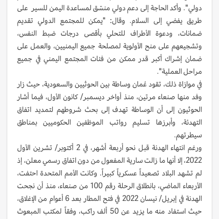
دولي". وأكد الحاجة إلى دعم دولي منسّق لمساعدة اليمن للسير على
طريق يفضي إلى السلام. وقال: "يمكن للمجتمع الدولي تقديم
ضمانات، ودعوة الأطراف للتحلي بأقصى درجات ضبط النفس،
وتشجيعهم على منح الأولوية لمصلحة جميع اليمنيين، والعمل على
ضمان إشراك أكبر قدر ممكن من فئات المجتمع اليمني في جميع
مراحل العملية".
في موازاة ذلك، تقود عُمان وساطة بين الحوثيين والسعودية، حيث زار
وفد منها صنعاء مرتين، منذ أواخر ديسمبر/ كانون الأول، فيما أشار
الحوثيون إلى أن الوساطة تهدف إلى بحث شروطهم لتمديد اتفاق
التهدئة، وأبرزها تسليم رواتب الموظفين الحكوميين بمناطق
سيطرتهم.
ورغم انتهاء الهدنة قبل نحو أربعة أشهر، في 2 أكتوبر/ تشرين الأول
2022، إلا أنها ما زالت سارية المفعول من دون اتفاق رسمي معلن، إذ
لم تشهد البلاد تصعيداً عسكرياً كبيراً. وكانت الأمم المتحدة احتفت،
الأربعاء الماضي، بانطلاق الرحلة رقم 100 من صنعاء، منذ أن نجحت
الهدنة في إبريل/ نيسان 2022 في فتح المطار بعد 6 أعوام من الإغلاق،
حيث استفاد منه ما يزيد عن 50 ألف راكب، وفقاً لمكتب المبعوث