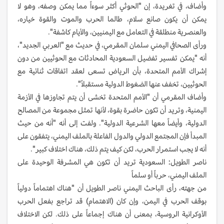
وأضاف، في تغريدة، إن "الحوثي أكثر سوءاً مما يمكن وصفه، وهو لا
يمكن أن يكون صانع سلام، طالما الحرب والموت والقوة خياره،
والعنصرية منطلقة في التعامل مع اليمنيين، والأيام كاشفة".
ورأى الصحافي اليمني سلمان المقرمي، في حديث مع "العربي الجديد"،
أنه "يمكن تفسير تفضيل السعودية المحادثات مع الحوثيين من دون
إشراك الأمم المتحدة، بأن الرياض تسعى لعقد اتفاقات ثنائية مع
الحوثيين، تخفف عنها الضغوط الدولية مستقبلاً".
وأضاف المقرمي أن "الأمم المتحدة تخشى أن يتم تجاوزها في الأزمة
اليمنية، وتريد أن تكون حاضرة بقوة، لأنها تمثل مجموعة من المصالح
الدولية، وأيضاً معها الشرعية الدولية". ولفت إلى أنه "أنه من حيث
المبدأ فإن المجتمع الدولي والدول الفاعلة بالملف اليمني، يتفقون على
أنه لا يجب استمرار الحرب، لكن كيف يتم ذلك، هناك اختلاف كبير".
ناصر الطويل: السعودية تريد أن تكون هي المشرفة الوحيدة على
الملف اليمني، حرباً أو سلماً
من جهته، رأى الباحث اليمني ناصر الطويل أن "هناك اهتماماً دولياً
بوقف الحرب في اليمن، وإن كان (الاهتمام) قد تراجع بفعل الحرب
الأوكرانية الروسية، بمعنى أن هناك إجماعاً على ذلك. لكن الاختلاف