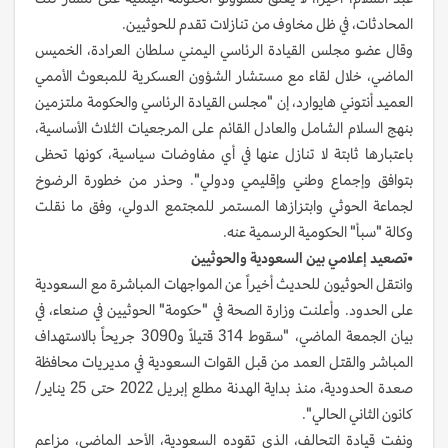
المحادثات، في ظل مخاوف من تنازلات تقدم للحوثيين.
وقال عضو مجلس القيادة الرئاسي اليمني سلطان العرادة، الخميس
الماضي، خلال لقاء مع مستشار الشؤون العسكرية للمبعوث الأممي
العميد أنتوني هايوارد، إن "مجلس القيادة الرئاسي والحكومة ملتزمين
بنهج السلام الشامل والعادل القائم على المرجعيات الثلاث الأساسية،
باعتبارها ثابتة لا تنازل عنها في أي مفاوضات سياسية، كونها تحظى
بتوافق وإجماع وطني وإقليمي ودولي". وحذر من خطورة الرضوخ
لجماعة الحوثي وابتزازها المستمر للمجتمع الدولي، وفق ما نقلت
وكالة "سبأ" الحكومية الرسمية عنه.
•
تصعيد
إعلامي
بين
السعودية
والحوثيين
وانتقل الحوثيون للحديث أخيراً عن المواجهات المباشرة مع السعودية
على الحدود. وأعلنت وزارة الصحة في "حكومة" الحوثيين في صنعاء، في
بيان الجمعة الماضي، "سقوط 314 قتيلاً و3090 جريحاً بالاستهداف
المباشر والقتل العمد من قبل القوات السعودية في مديريات محافظة
صعدة الحدودية، منذ بداية الهدنة مطلع إبريل 2022 حتى 25 يناير/
كانون الثاني الحالي".
ونفت قيادة التحالف، الذي تقوده السعودية، الأحد الماضي، مزاعم