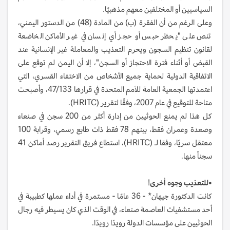
السياسيين أو المختلفين معهم مذهبيًا.
وعلى الرغم من أن الفقرة (ب) من المادة (48) من الدستور اليمني،
تنص على "يحظر حبس أو حجز أي إنسان في غير الأماكن الخاضعة
لقانون تنظيم السجون ويحرم التعذيب والمعاملة غير الإنسانية عند
القبض أو أثناء فترة الاحتجاز أو السجن"، إلا أن اليمن لم توقع على
الاتفاقية الدولية لحماية جميع الأشخاص من الاختفاء القسري، التي
اعتمدتها الجمعية العامة للأمم المتحدة في قرارها 47/133، وأصبحت
متاحة للتوقيع في عام 2007، وفقًا لتقرير (HRITC).
كل هذا لم يمنع الحوثيين من إدارة أكثر من 200 سجن في صنعاء
وصعدة وعمران فقط، بينهم 78 فقط ذات طابع رسمي، وقرابة 100
معتقل سريًا، وفقا لـ (HRITC)، استطاع فريق التقرير رصد أماكن 41
سجناً منها.
•للتعذيب وجوه أخرى
!
كانت الدكتورة جيهان* - 36 عامًا - مستمرة في أداء عملها كطبيبة في
أحد مستشفيات العاصمة صنعاء، في الوقت الذي كان يسيطر فيه رجال
الحوثيين على مؤسسات الدولة رويدًا رويدًا.