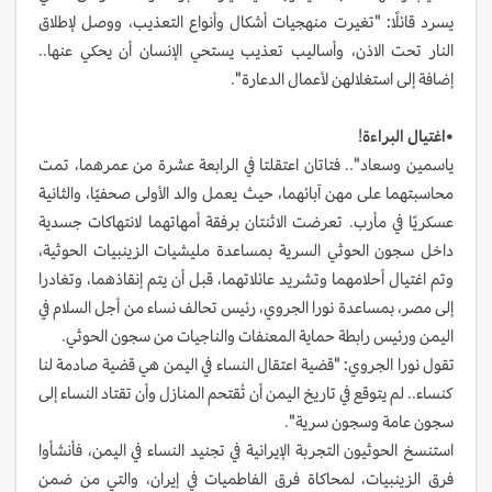
يسرد قائلًا: "تغيرت منهجيات أشكال وأنواع التعذيب، ووصل لإطلاق
النار تحت الاذن، وأساليب تعذيب يستحي الإنسان أن يحكي عنها..
إضافة إلى استغلالهن لأعمال الدعارة".
•اغتيال البراءة
!
ياسمين وسعاد".. فتاتان اعتقلتا في الرابعة عشرة من عمرهما، تمت
محاسبتهما على مهن آبائهما، حيث يعمل والد الأولى صحفيًا، والثانية
عسكريًا في مأرب. تعرضت الاثنتان برفقة أمهاتهما لانتهاكات جسدية
داخل سجون الحوثي السرية بمساعدة مليشيات الزينبيات الحوثية،
وتم اغتيال أحلامهما وتشريد عائلاتهما، قبل أن يتم إنقاذهما، وتغادرا
إلى مصر، بمساعدة نورا الجروي، رئيس تحالف نساء من أجل السلام في
اليمن ورئيس رابطة حماية المعنفات والناجيات من سجون الحوثي.
تقول نورا الجروي: "قضية اعتقال النساء في اليمن هي قضية صادمة لنا
كنساء.. لم يتوقع في تاريخ اليمن أن تُقتحم المنازل وأن تقتاد النساء إلى
سجون عامة وسجون سرية".
استنسخ الحوثيون التجربة الإيرانية في تجنيد النساء في اليمن، فأنشأوا
فرق الزينبيات، لمحاكاة فرق الفاطميات في إيران، والتي من ضمن