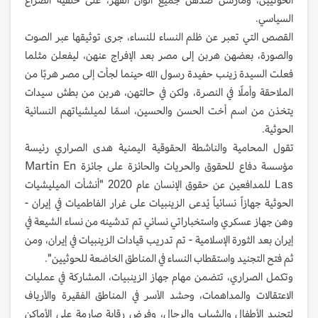
السياسي.
القصص التي تعبر عن ظلم النساء للنساء، جرى توثيقها عبر الصوت
والصورة، بعضهن هربن إلى مصر بعد الإفراج عنهن، ليفعلن مثلما
فعلت السيدة زينب حفيدة رسول الله حينما لجأت إلى مصر هربًا من
الملاحقة وأملًا في النصرة، ولكن في حالتهن، هربن من بطش سيدات
يتخذن من اسم أخت الحسن والحسين، اسمًا لميلشياتهم النسائية
الحوثية.
تقول المحامية والناشطة الحقوقية اليمنية هدى الصراري رئيسة
مؤسسة دفاع للحقوق والحريات والحائزة على جائزة Martin En
Las للمدافعين عن حقوق الإنسان عام 2020 "أنشأت الميليشيات
الحوثية جهازاً نسائياً يُدعى الزينبيات على غرار الفاطميات في إيران -
وهن جهاز عسكري واستخباراتي نسائي تم تدشينه من نساء الشيعة في
إيران بعد الثورة الإسلامية - تم تدريب قيادات الزينبيات في إيران، ومن
ثم فتح التجنيد واستقطاب النساء في المناطق الخاضعة للحوثيين".
وتكمل الصراري، تتضمن مهام جهاز الزينبيات، المشاركة في عمليات
الاعتقالات والمداهمات، وحشد الأسر في المناطق الفقيرة والأرياف
لتجنيد الأطفال والشباب والرجال، وفرض رقابة صارمة على الأماكن