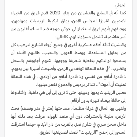
الحوثي.
كما أنه في السابع والعشرين من يناير 2020 قدم فريق من الخبراء
الأمميين تقريرًا لمجلس الأمن، يوثق تركيبة الزينبيات ومهامهن،
ووصفهم بأنهم فريق استخباراتي حوثي موجه ضد النساء، أغلبهن من
أسر هاشمية، تشمل مسؤولياتهم، كالتالي:
وانتشرت ثلاثة أطقم عسكرية أخرى في جميع أرجاء الشارع لترهيب كل
من يحاول المساعدة، ووسط العويل والنحيب، طالبهم الأبناء أن
يسمحوا لوالدتهم بتغطية شعرها ووجهها، لكنهم أجابوهم بالسحل
والضرب، "في هذه اللحظة توقف بي الزمن، وأصبحت أسيرة بين يديهم،
لا قادرة أدافع عن نفسي ولا قادرة أدافع عن أولادي.. في هذه اللحظة
تمنيت أن أموت".. تتذكر برديس والدموع تغمر عينيها.
عصبن الزينبيات يديها وعيينها حتى لا ترى إلى أين هي ذاهبة، واقتادوها
إلى حافلة بيضاء كبيرة بدون أرقام.
وانتهى بها الحال في غرفة مظلمة، مساحتها (متر في متر ونصف) تحت
الأرض، مليئة بالحشرات، دون أي منفذ للهواء، عرفت بعد ذلك أنها
داخل سجن سري في شارع تعز، بالقرب من دار الأيتام، حينما استرقت
السمع إلى إحدى "الزينبيات" تصف لصديقتها الطريق.