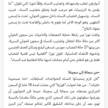
أدوارهن تعقب واستهداف وتعذيب النساء، وفقًا لنورا، التي تقول: "ما
يقمن به الزينبيات هو مرعب فيما يتعلق بتعذيب النساء.. ضرب
النساء.. وتسهيل اغتصاب النساء داخل سجون الحوثي، تحت ما يُسمى
التطهير، وهو الوجه الآخر لما يقوم به داعش والقاعدة تحت ما يسمى
بجهاد النكاح".
وثقت نورا عبر رابطة حماية المعنفات والناجيات من سجون الحوثي
أكثر من مائة حالة اعتقال وتعذيب للنساء في سجون الحوثي السرية،
من بينها 27 حالة اغتصاب، مورس ضدهن أبشع وسائل العنف الجنسي
وتشويه الأعضاء التناسلية. تقول نورا: "القضية ليس قضية اغتصاب
فقط بل هو انتقام، نحن أمام جماعات لديها حالة انتقامية ضد النساء".
•من سجانة إلى سجينة
!
"كان لازم يستبدلوا النساء المتواجدات السابقات.. احنا مسميينا
خاينات".. من هنا تحولت "فوزية" التي عملت لمدة 18 عاما في السجن
المركزي بصنعاء، من سجانة إلى سجينة، حينما قرر الحوثيون أن
يفرضوا سطوتهم على ذلك السجن، الذي يعتبر مكانًا مقدسًا بالنسبة
لهم، بعد أن دُفن بداخله، الشقيق الأكبر لحاكم صنعاء "بدر الدين