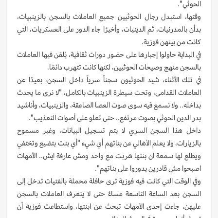
الحوثي".
وقتها، استبدل رجال الحوثيين جميع العاملات بالسجن بالزينبيات،
بدأن بالمدرنيات، ثم الدينيات، وأخيرًا جاء الدور على العسكريات، التي
كانت من بينهن فوزية.
في البداية حاولوا إجبارها على حضور دورات ثقافية، يُلقن فيها العاملات
بالسجن منهج وصيحات الحوثيين، لكنها كانت تتهرب دائمًا.
في تلك الأثناء، شيد الحوثيون سجناً سرياً داخل السجن، بعيدًا عن
العاملات القدامى، وتحت سيطرة الزينبيات بالكامل، "لا نرى ما يحدث
بداخله.. ولا نسمع فيه سوى صوت العصا الصاعقة، والزينبيات، وأناشيد
بدر الدين الحوثي بصوت مرتفع.. حتى تعلو على أصوات التعذيب".
داخل هذا السجن السري لا يتم تسجيل البيانات، وغير مسموح
بالزيارات، ولا يعلم الأهالي عن بناتهم أي شيء "أي بنت بتضيع وتختفي
ويطلع لها سمعة ان بنتها هربت مع واحد ومش عارفة ايش.. الأمهات
اصبحوا مش قادرين يدوروا على بناتهم".
وفي الوقت التي كانت فيه فوزية ترى حافلة محملة بالفتيات تدخل إلى
السجن بعد الساعة التاسعة مساءً حتى لا يتعرف العاملات بالسجن
عليهن، جاءت إحدى الأمهات تبحث عن ابنتها، واستطاعت فوزية أن