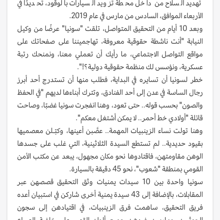
تهديد السلاح من داخل محطة تزويد السيارات بالوقود، تحديدًا في
الأربعاء الموافق، السادس من مارس في عام 2019.
وبعد 10 أيام من التحقيق المتواصل، تلقت "سونيا" عرضًا من وكيل
النيابة "أنت ناشطة حقوقية معروفة، تهاجميننا على صفحاتك على
مواقع التواصل الاجتماعي، ما رأيك أن تعملي معنا، ونمنحك رتبة
عسكرية، ونؤسس لك منظمة حقوقية دولية؟!".
خطر لسونيا أن تسايره في البداية، فطلب منها أن تستدرج أحد أبرز
رجال الساسة في عدن إلى أحد الفنادق، وتترك أبناءها لديهم "في الحفظ
والصون" بحسب قوله.. حتى تعود، وهنا انفجرت سونيا غضبًا، وصاحت
قائلة "أولادي خط أحمر.. لا يمكن أشتغل معكم".
وهنا تولت نساء الزينبيات المهمة.. عصَّبن أعينها، وكبّـلن معصميها
بقيود حديدية.. لم تستطع السيدة الثلاثينية، التي غلب على جسدها
الوهن مقاومتهن، فاقتادوها نحو مكان مجهول، يبعد عن مكتب الأمن
القومي بمنطقة "شعوب"، نحو 45 دقيقة بالسيارة.
سونيا واحدة بين 10 سيدات يمنيات وثق التحقيق قصصهن عبر
المقابلات، بالإضافة إلى 43 سيدة يمنية أخرى شاركن في استبيان أعده
فريق التحقيق، ساهمت فرق الزينبيات، في اقتيادهن إلى سجون
الحوثيين، ومارسن ضدهن جميع ألوان القهر، على خلفية الصراع