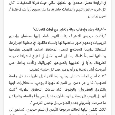
في الرابعة عصرًا، صعدوا بها للطابق الثاني حيث غرفة التحقيقات "كان
كل شيء جاهز، التهم والملفات جاهزة، ما علىّ سوى أن أعترف فقط"،
تقول برديس.
•"خيانة وطن وإرهاب دولة وتخابر مع قوات التحالف
"
"رفضت برديس الاعتراف بتلك التهم، فعاد إليها محققان وإحدى
الزينبيات ومعهم صور شخصية لها ولنساء عائلتها، في محاولة لابتزازها،
استغلالا لطبيعة المجتمع اليمني المحافظ، استمر التهديد بفضحها
وعائلتها أسبوعاً كاملاً، وما إن فقدوا الأمل في انتزاع الاعترافات بهذه
الطريقة، بدأوا في تعذيبها بالصواعق الكهربائية، وتأذت يداها، حتى
أصبحت تُشل لمدة يوم أو يومين بعد كل جلسة تعذيب.
"كنت أطلع الجلسات على رجلي، وما أقدر أنزل عليها بعد كل جلسة
تعذيب"، كان جزء من برنامج تعذيبها اليومي، استغلال إصابتها
بالانزلاق الغضروفي، والوقوف أثناء ساعات التحقيق الطويلة "كنت
أتوسل إليهم بكل وسائل الرحمة أن يحققوا معي وأنا جالسة، وكانوا كل
ما صرخت، يأمروني بعدم الجلوس بل وحمل الكرسي".
كانت تقضي ليلها الحالك مربوطة الأيدي في سُلم حديدي، تستمع إلى