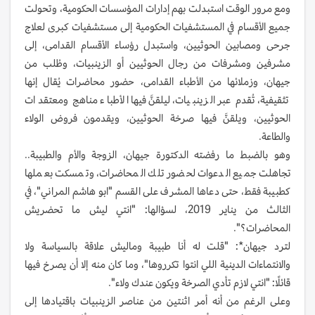
ومع مرور الوقت استبدلت بهم إدارات المؤسسات الحكومية، وتحولت
جميع الأقسام في المستشفيات الحكومية إلى مستشفيات كبرى لعلاج
جرحى ومصابين الحوثيين، واستبدل رؤساء الأقسام القدامى، إلى
مشرفين ومشرفات من رجال الحوثيين أو الزينبيات، وطُلب من
جيهان، وزملائها من الأطباء القدامى، حضور محاضرات يُقال إنها
تثقيفية، تُقدم عبر الزينبيات، ليلقنَّ فيها الأطباء مناهج ومعتقدات
الحوثيين، ويلقنَّ فيها صرخة الحوثيين، ويقدمون فروض الولاء
والطاعة.
وهو بالضبط ما رفضته الدكتورة جيهان، الزوجة والأم والطبيبة..
تجاهلت جميع الدعوات لحضور تلك المحاضرات، وتمسكت بعملها
كطبيبة فقط، حتى دعاها المشرف على القسم "ابو هاشم المراني"، في
الثالث من يناير 2019، لسؤالها: "انتي ليش ما تحضريش
المحاضرات؟".
لترد جيهان*: "قلت له أنا طبيبة وماليش علاقة بالسياسة ولا
والانتماءات الدينية اللي انتوا تكرروها"، وما كان منه إلا أن يصرخ فيها
قائلًا: "انتي لازم تأدي الصرخة ويكون عندك ولاء".
وعلى الرغم من أنه أمر اثنتين من عناصر الزينبيات باقتيادها إلى