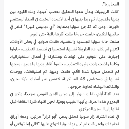
المجاورة".
كانت الزينبيات يبدأن معها التحقيق بعصب أعينها، وفك القيود بين
يديها وقدميها، ثم ربط يديها في أحد الأعمدة المثبت في الجدار ليستقيم
ظهرها، ومن ثم تفاجئ سونيا بمخايط "أي دبابيس كبيرة" تنخر في
جانبيها الاثنين، خلفت جروحًا ظلت آثارها باقية حتى اليوم.
ساءت حالة سونيا الجسدية والنفسية، فقدت صوابها في بعض الأوقات،
لكنهم لم يكفوا عن الطريقة نفسها، استمروا في تصعيد التعذيب، حاولوا
إجبارها على التوقيع على اتهامات ومشاركة في أعمال استخباراتية،
وكلما رفضت زادت وتيرة التعذيب، خلعوا أظافر يديها وقدميها، وحينها
لم تتحمل سونيا شدة الألم، فقدت وعيها، ثم استيقظت، ووجدت
نفسها في مستشفى 48 العسكرية، تتنفس عبر أسلاك الأوكسجين،
واللفائف البيضاء تحاوط جروحها.
بعد ثلاثة أيام، نقلت سونيا إلى مبنى الأمن القومي مجددًا، ولكن في
البدروم هذه المرة.. يأتيها الطبيب يوميًا، لحين انتهاء فترة النقاهة قبل
نقلها إلى السجن المركزي.
في هذه الفترة، زار سونيا مُحقق يدعى "أبو كرار" مرتين، ومعه أوراق
تحقيقات واعترافات لم تدل بها سونيا لتوقع عليها "قالي إما توقعي أو