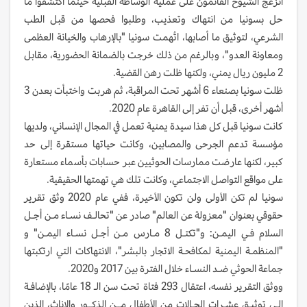
انزعج الشيوخ القائمون على عملية الوساطة القبلية حينما اكتشفوا ما
حل بسونيا من انتهاك وتعذيب، وطلبوا فحصها من قبل الطب
الشرعي، لتوثيق ما أصابها، اتُهمت سونيا "بالإرهاب والخيانة العظمى
ومعاونة العدو"، وبالرغم من ذلك خرجت بالضمانة الحضورية، مقابل
2 مليون ريال يمني، ولكنها ظلت رهن القضية.
ظلت سونيا بصنعاء 6 أشهر تحت المراقبة، ثم هربت واختبأت بعدن 3
أشهر أخرى، قبل أن تفر إلى القاهرة عام 2020.
كانت سونيا قبل كل هذا سيدة يمنية تعمل في المجال الإنساني، ولديها
مؤسسة تدعم الجرحى والمصابين، وكانت حياتها مستقرة إلى حد
كبير، لكنها عارضت ممارسات الحوثيين عبر حسابات بأسماء مستعارة
على مواقع التواصل الاجتماعي، وكانت تلك هي تهمتها الحقيقية.
سونيا لم تكن الأولى ولن تكون الأخيرة، ففي عام 2020 وثق تقرير
حقوقي بعنوان "معزولة عن العالم" صادر عن "تحالـف نسـاء مـن أجـل
السلام فـي اليمـن: و"تكتـل 8 مـارس مـن أجـل نسـاء اليمـن" و
"المنظمـة اليمنية لمكافحـة الاتجار بالبشر"، الانتهاكات التي ارتكبتها
جماعة الحوثي ضـد النسـاء خلال الفترة بين 2017 و2020.
ووثق التقرير نفسه، اعتقال 293 فتاة تحت سن الـ 18 عامًا، بالإضافـة
إلـى توثيـق عشـرات الحـالات من الأطفال مــن الذكــور والإناث، الذين