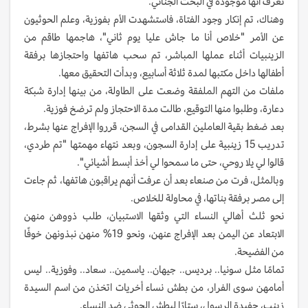
تعرف أنها موجودة في البحث الجنائي.
وهناك، تم إنكار وجود الفتاة، فاستشهدت الأم بفوزية، وعلم الحوثيون
عن الأمر "خلاص أنا ما جاش عليا يوم ثاني"، هاجمها طاقم من
الزينبيات أثناء عملها المباشر، تم سحب هاتفها واحتجازها برفقة
أطفالها داخل مكتبها لمدة ثلاثة أسابيع، وبدأت التحقيق معها.
ملفات من التهم الملفقة وضعت على الطاولة، من بينها إدارة شبكة
دعارة، وطلبوا منها التوقيع، طالت مدة الاحتجاز ولم ترضخ فوزية.
بعد ضغط بقية العاملين القدامى في السجن، قرروا الإفراج عنها بشرط،
تدريب 15 زينبية على إدارة السجون، وبعد نتهاء مهمتها "تم طردي،
قالوا لي يلا روحي، حتى ما سمحوا لي أخذ أبسط أشيائي".
وبالمثل، فرت من صنعاء بعد أن عرفت أنهم يراقبون هاتفها، ثم جاءت
إلى مصر برفقة بناتها، في محاولة للخلاص.
نحو ثلث أهالي النساء التي وثقها الاستبيان، طلب ذووهن منهن
الابتعاد عن اليمن بعد الإفراج عنهن، ونحو 19% منهن نبذونهن خوفًا
من الفضيحة.
تمامًا مثل سونيا.. برديس.. جيهان.. ياسمين.. سعاد.. وفوزية.. ليس
أمامهن سوى الفرار، من بطش نساء أخريات اتخذن من اسم السيدة
زينب، حفيدة الرسول، ستارًا لبطش الحوثي ضد النساء.