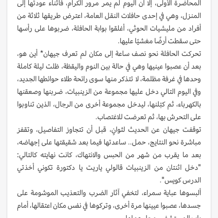
المحاضرة الأولى، إلا أن اليوم لم يمر مرور الكرام، فأثناء عودتها إلى
المنزل، وهي في إحدى حافلات النقل العامة، اعترض طريقها ثلاثة من
أفراد من مليشيات الحوثي، أغلقوا بوابة الحافلة، ضربوها على رأسها
حتى سقطت أرضًا مغشيًا عليها.
تحركت الحافلة نحو نصف ساعة إلى مكان لم تعرف جيهان* أين هو،
بعد أن عصبوا عينيها وهي في حالة بين النوم واليقظة، ظلت ليلة كاملة
وحدها في غرفة مظلمة، لا تتذكر منها سوى رائحة طلاء حوائطها الجديد،
وفي اليوم التالي دخل عليها مجموعة من الزينبيات، ضربنها وصعقنها
بالكهرباء، ثم كبّلنها، ليدخل مجموعة أخرى من الرجال، الذين تناوبوا
على التحرش بها، ثم تعرضت للاغتصاب.
توقفت جيهان عن الحديث لثوانٍ، قبل أن تتجاوز التفاصيل، وتقفز
مباشرة نحو النتايج، حمل.. ساعدتها فيما بعد شقيقتها على إجهاضه،
بعد ما يقرب من شهر من الحبس والانتهاك، كانت نهايته كالتالي:
"دخل اثنتان من الزينبيات قالولي ياريت يا دكتورة تكوني أخذتي
الدرس كويس".
ألبسوها عباية سمراء، لتخفي آثار الضرب والتعذيب الموشومة على
جسدها، عصبوا عيينها مرة أخرى، وتركوها في نفس مكان اعتقالها، أمام
باب المستشفى، محل عملها.