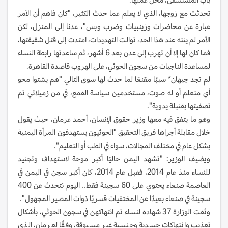
تحدثت مع زوجها، الذي لا يعلم عما حدث الكثير، "كان فاهم أن الأمر
عبارة عن محاضرات وزينبيات وضرب وبس"، عدنا إلى المنزل، لكن
الأمر لم ينته عند هذا الحد، توالت التهديدات، امتدت إلى قتل شقيقتها،
فما كان لها إلا أن تهرب إلى عدن بعد 6 أشهر، ثم ساعدتها رابطة النساء
لمساعدة الناجيات من سجون الحوثي، على الهروب قاصدة القاهرة.
لم تجد جيهان* سببًا مقنعًا لما حدث لها سوى التالي "هم يشتوا محو
أي متعلم أو له صوت، مستخدمين سياسة القمع، في من زميلاتي تم
تصفيتها بقنبلة يدوية".
وهو ما يتفق فيه معها وزير حقوق الإنسان، أحمد عرمان، حيث يقول
خلال مقابلة أجراها فريق التحقيق "الحوثيون يستهدفون المرأة اليمنية
بشكل عام في مختلف المجالات، سواء في الطب أو التعليم".
ويضيف الوزير: "تشهد اليمن حاليًا أكبر موجة لاستهداف وتجنيد
للنساء منذ عام 2014، فقبل عام 2014، كان أكبر سجن في اليمن في
العاصمة صنعاء يحتوي على 60 سجينة فقط.. اليوم نتحدث عن 400
سجينة في صنعاء بعيدًا عن المختفيات قسريًا ذوات المصير المجهول".
وثقت الوزارة 37 شهادة لنساء تم انتهاكهن في سجون الحوثي، بأشكال
تعذيب وانتهاكات جسدية وجنسية غير مسبوقة، وفقًا لعرمان، الذي