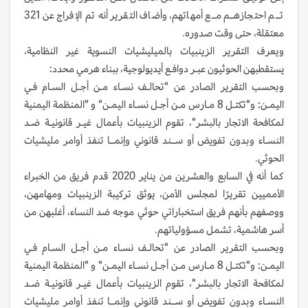
تــم احتجازهــم مــع أمهاتهم، وأضاف التقرير أنه تم الإفراج عن 321
معتقلة، حتى وقت صدوره.
ويعرف التقرير الزينبيات بالميليشيات النسوية غير النظامية،
يستقطبهن الحوثيون عبـر دوافـع أيديولوجية، ببناء هرمي محدد:
وبحسب التقرير الصادر عن "تحالـف نسـاء مـن أجـل السـام فـي
اليمـن: و"تكتـل 8 مـارس مـن أجـل نسـاء اليمـن" و "المنظمة اليمنية
لمكافحة الاتجار بالبشر"، تقوم الزينبيات بأعمال غيـر قانونيـة ضـد
النسـاء وبدون تفويض أو ســند قانوني وإنمــا تنفذ أوامر مليشيات
الحوثي.
كما أنه في السابع والعشرين من يناير 2020 قدم فريق من الخبراء
الأمميين تقريرًا لمجلس الأمن، يوثق تركيبة الزينبيات ومهامهن،
ووصفهم بأنهم فريق استخباراتي حوثي موجه ضد النساء، أغلبهن من
أسر هاشمية، تشمل مسؤولياتهم.
وبحسب التقرير الصادر عن "تحالـف نسـاء مـن أجـل السـام فـي
اليمـن: و"تكتـل 8 مـارس مـن أجـل نسـاء اليمـن" و "المنظمة اليمنية
لمكافحة الاتجار بالبشر"، تقوم الزينبيات بأعمال غيـر قانونيـة ضـد
النسـاء وبدون تفويض أو ســند قانوني وإنمــا تنفذ أوامر مليشيات