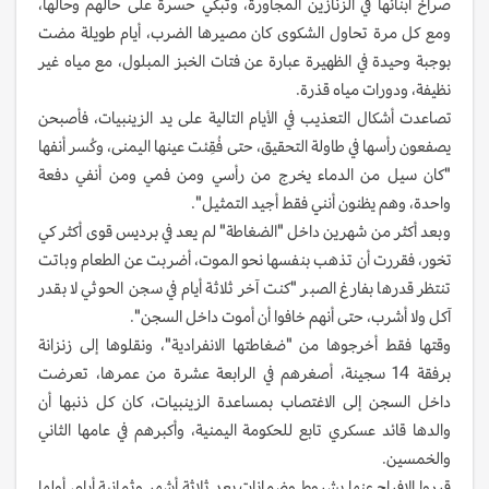
صراخ أبنائها في الزنازين المجاورة، وتبكي حسرة على حالهم وحالها،
ومع كل مرة تحاول الشكوى كان مصيرها الضرب، أيام طويلة مضت
بوجبة وحيدة في الظهيرة عبارة عن فتات الخبز المبلول، مع مياه غير
نظيفة، ودورات مياه قذرة.
تصاعدت أشكال التعذيب في الأيام التالية على يد الزينبيات، فأصبحن
يصفعون رأسها في طاولة التحقيق، حتى فُقِئت عينها اليمنى، وكُسر أنفها
"كان سيل من الدماء يخرج من رأسي ومن فمي ومن أنفي دفعة
واحدة، وهم يظنون أنني فقط أجيد التمثيل".
وبعد أكثر من شهرين داخل "الضغاطة" لم يعد في برديس قوى أكثر كي
تخور، فقررت أن تذهب بنفسها نحو الموت، أضربت عن الطعام وباتت
تنتظر قدرها بفارغ الصبر "كنت آخر ثلاثة أيام في سجن الحوثي لا بقدر
آكل ولا أشرب، حتى أنهم خافوا أن أموت داخل السجن".
وقتها فقط أخرجوها من "ضغاطتها الانفرادية"، ونقلوها إلى زنزانة
برفقة 14 سجينة، أصغرهم في الرابعة عشرة من عمرها، تعرضت
داخل السجن إلى الاغتصاب بمساعدة الزينبيات، كان كل ذنبها أن
والدها قائد عسكري تابع للحكومة اليمنية، وأكبرهم في عامها الثاني
والخمسين.
قرروا الإفراج عنها بشروط وضمانات بعد ثلاثة أشهر وثمانية أيام، أولها