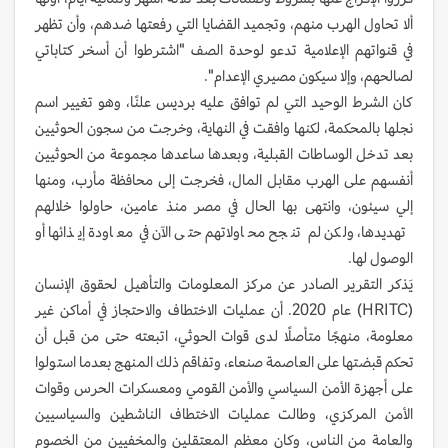
ألا تحاول الهرب منهم، وتجميد القضايا التي رفعتها ضدهم، وأن تظهر
في قنواتهم الإعلامية تدعو لوحدة الصف "اشترطوا أن أسخر كتاباتي
لصالحهم، وإلا سيكون مصيري الإعدام".
كان الشرط الوحيد التي لم توافق عليه برديس علنًا، وهو تغيير اسم
نجلها بالمحكمة، لكنها وافقت في النهاية، وخرجت من سجون الحوثيين
بعد تدخل الوساطات القبلية، وبعدها ساعدها مجموعة من الحوثيين
أنفسهم على الهرب مقابل المال، فخرجت إلى محافظة مأرب، ومنها
إلي سيئون، وانتهى بها الحال في مصر منذ عامين، حاولوا خلالهم
تهديدها، ولكن لم تنجح محاولاتهم حتى الآن في معاودة إيذائها أو
الوصول لها.
يَذكر التقرير الصادر عن مركز المعلومات والتأهيل لحقوق الإنسان
(HRITC) عام 2020. أن عمليات الاختطاف والاحتجاز في أماكن غير
معلومة، منهجًا متأصلًا لدى قوات الحوثي، اتبعته حتى من قبل أن
تحكم قبضتها على العاصمة صنعاء، وتفاقم ذلك المنهج بعدما استولوا
على أجهزة الأمن السياسي والأمن القومي ومعسكرات الحرس وقوات
الأمن المركزي، وطالت عمليات الاختطاف الناشطين والسياسيين
والعامة من الناس، وكان معظم المعتقلين والمخفيين من الخصوم