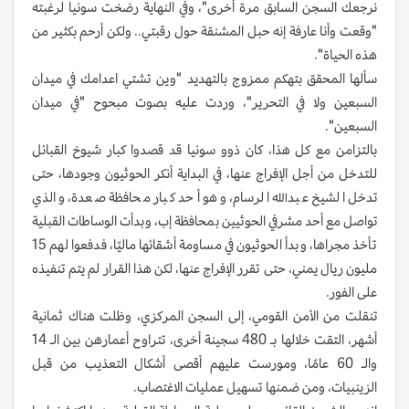
نرجعك السجن السابق مرة أخرى"، وفي النهاية رضخت سونيا لرغبته
"وقعت وأنا عارفة إنه حبل المشنقة حول رقبتي.. ولكن أرحم بكثير من
هذه الحياة".
سألها المحقق بتهكم ممزوج بالتهديد "وين تشتي اعدامك في ميدان
السبعين ولا في التحرير"، وردت عليه بصوت مبحوح "في ميدان
السبعين".
بالتزامن مع كل هذا، كان ذوو سونيا قد قصدوا كبار شيوخ القبائل
للتدخل من أجل الإفراج عنها، في البداية أنكر الحوثيون وجودها، حتى
تدخل الشيخ عبدالله الرسام، وهو أحد كبار محافظة صعدة، والذي
تواصل مع أحد مشرفي الحوثيين بمحافظة إب، وبدأت الوساطات القبلية
تأخذ مجراها، وبدأ الحوثيون في مساومة أشقائها ماليًا، فدفعوا لهم 15
مليون ريال يمني، حتى تقرر الإفراج عنها، لكن هذا القرار لم يتم تنفيذه
على الفور.
تنقلت من الأمن القومي، إلى السجن المركزي، وظلت هناك ثمانية
أشهر، التقت خلالها بـ 480 سجينة أخرى، تتراوح أعمارهن بين الـ 14
والـ 60 عامًا، ومورست عليهم أقصى أشكال التعذيب من قبل
الزينبيات، ومن ضمنها تسهيل عمليات الاغتصاب.