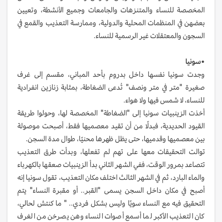
المخصصة للنساء والمتنزهات والجامعات وجميع الأنشطة، وتعيين
بعضهن في المنظمات المحلية والدولية، وممارسة التعذيب والقمع في
السجون والمعتقلات غير الرسمية للنساء.
•سونيا
وجدت سونيا نفسها داخل بدروم بأحد المباني، مقسم إلى غرف
صغيرة "متر في متر ونصف" تُدعى الضغاطة، بمثابة زنازين انفرادية
للنساء، لا شمس فيها ولا هواء.
أخذت الزينبيات سونيا إلى "الضغاطة" المخصصة لها، وحولوا طريقة
القيود الحديدية، فبدلًا من أن تقيد معصميها فقط، أصبحت موصولة
بين معصميها وقدميها، حتى يظل ظهرها محنيًا، طوال مدة السجن.
توالت التحقيقات معها على تهم لم تفعلها، وبدأت طرق التعذيب
تتصاعد بمرور الوقت، ففي الشهر الثاني بدأ الزينبيات صعقها بالكهرباء
والماء البارد، ثم في الشهر الثالث اختلف مكان التعذيب، تقول سونيا إنه
أصبح في مكان داخل السجن يسمى "القبر.. أو مقبرة النساء" يتم
التحقيق فيه مع النساء سويًا وليس بشكل فردي.. " ما كنتش لحالي،
كان التعذيب الأكبر لما أسمع أصوات النساء وهن يصرخن من الغرف