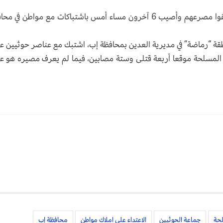
قالت وسائل إعلام محلية إن 4 مسلحين حوثيين لقوا مصرعهم وأصيب 6 آخرون مساء أمس باشتباكات مع مواطن في
نطقة “رماضة” في مديرية العدين بمحافظة إب، اشتبك مع عناصر حوثيين 
ناصر المسلحة موقعا أربعة قتلى وستة مصابين، فيما لم يعرف مصيره هو 
حة
جماعة الحوثيين
الاعتداء على املاك مواطن
محافظة إب