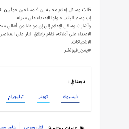
إب وسط البلاد, حاولوا الاعتداء على منزله.
وأشارت وسائل الإعلام إلى إن مواطنا من أهالي م
الاعتداء على أملاكه، فقام بإطلاق النار على الع
الاشتباكات.
#يمن_فيوتشر
تابعنا في :
فيسبوك
تويتر
تيليجرام
قتلى وجرحى
عناصر مسل
كلمات مفتاحية: