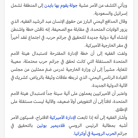
ويأتي الكشف عن الأمر عشية
جولة يقوم بها بايدن
إلى المنطقة تشمل
إسرائيل والسعودية.
وقال المدافع اليمني البارز عن حقوق الإنسان عبد الرشيد الفقيه، الذي
يزور الولايات المتحدة، في مقابلة مع الصحيفة، إنه ناقش خطة واشنطن
لإنشاء آلية دولية جديدة للتحقيق في جرائم حرب، في اجتماع عُقد أخيراً
في مقر الخارجية الأميركية.
ولفت الفقيه إلى أن خطة الإدارة المقترحة لاستبدال هيئة الأمم
المتحدة المستقلة التي كانت تحقق في جرائم حرب محتملة، معيبة
للغاية، مشيراً إلى أن وزارة الخارجية تدرس ضمّ ممثلين عن مجلس
القيادة الرئاسي اليمني، الذي تربطه علاقات وثيقة بالرياض، كشريك في
الآلية الدولية الجديدة.
واعتبر أن الأميركيين يعملون على آلية سيئة جداً لاستبدال هيئة الأمم
المتحدة، لافتاً إلى أن التفويض أولاً ضعيف، والآلية ليست مستقلة على
الإطلاق.
وأشار الفقيه إلى أنه إذا تابعت
الإدارة الأميركية
الاقتراح، فسيكون الأمر
أشبه بمطالبة الرئيس الروسي
فلاديمير بوتين
بالتحقيق في
جرائم
الحرب الروسية في أوكرانيا
.