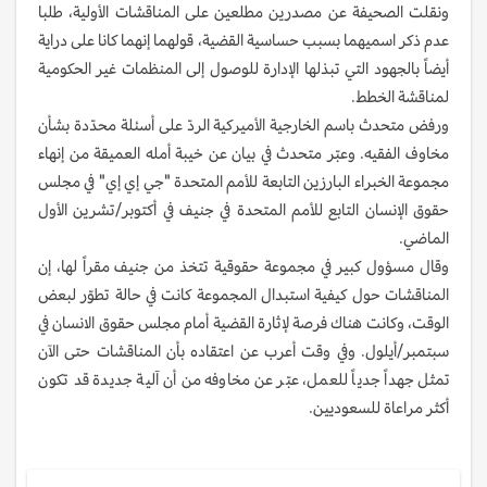
ونقلت الصحيفة عن مصدرين مطلعين على المناقشات الأولية، طلبا
عدم ذكر اسميهما بسبب حساسية القضية، قولهما إنهما كانا على دراية
أيضاً بالجهود التي تبذلها الإدارة للوصول إلى المنظمات غير الحكومية
لمناقشة الخطط.
ورفض متحدث باسم الخارجية الأميركية الردّ على أسئلة محدّدة بشأن
مخاوف الفقيه. وعبّر متحدث في بيان عن خيبة أمله العميقة من إنهاء
مجموعة الخبراء البارزين التابعة للأمم المتحدة "جي إي إي" في مجلس
حقوق الإنسان التابع للأمم المتحدة في جنيف في أكتوبر/تشرين الأول
الماضي.
وقال مسؤول كبير في مجموعة حقوقية تتخذ من جنيف مقراً لها، إن
المناقشات حول كيفية استبدال المجموعة كانت في حالة تطوّر لبعض
الوقت، وكانت هناك فرصة لإثارة القضية أمام مجلس حقوق الانسان في
سبتمبر/أيلول. وفي وقت أعرب عن اعتقاده بأن المناقشات حتى الآن
تمثل جهداً جدياً للعمل، عبّر عن مخاوفه من أن آلية جديدة قد تكون
أكثر مراعاة للسعوديين.