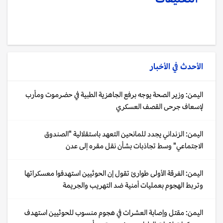
الأحدث في
الأخبار
اليمن: وزير الصحة يوجه برفع الجاهزية الطبية في حضرموت ومأرب
لإسعاف جرحى القصف العسكري
اليمن: الزنداني يجدد للمانحين التعهد باستقلالية "الصندوق
الاجتماعي" وسط تجاذبات بشأن نقل مقره إلى عدن
اليمن: الفرقة الأولى طوارئ تقول إن الحوثيين استهدفوا معسكراتها
وتربط الهجوم بعمليات أمنية ضد التهريب والجريمة
اليمن: مقتل وإصابة العشرات في هجوم منسوب للحوثيين استهدف