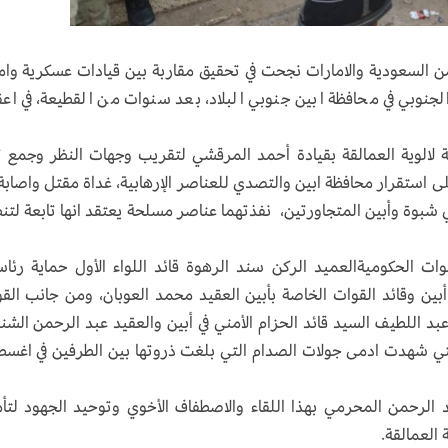
من السعودية والامارات نجحت في تحقيق مقاربة بين قيادات عسكرية وام
لجنوبي في محافظة ابين جنوبي البلاد، بعد سنوات من القطيعة، في اع
ة لالوية العمالقة بقيادة أحمد المرقشي لتقريب وجهات النظر وجمع 
 شبوة وأبين المتجاورتين، نفذتهما عناصر مسلحة يعتقد انها تابعة لتن
 الحكوميةالعميد الركن سند الرهوة قائد اللواء الأول حماية رئاس
ين وقائد القوات الخاصة بأبين العقيد محمد العوبان، ومن جانب الق
عبد اللطيف السيد قائد الحزام الأمني في أبين والعقيد عبد الرحمن الشن
 التي شهدت ادمى جولات الصدام التي بلغت ذروتها بين الطرفين في اغ
الرحمن المحرمي بهذا اللقاء والاصطفاف الأخوي وتوحيد الجهود لتأ
 العمالقة.