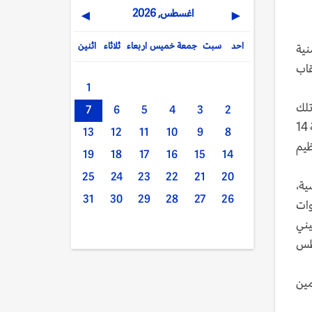
اغسطس, 2026
▶
◀
احد
سبت
جمعة
خميس
اربعاء
ثلاثاء
اثنين
نية
قاب
1
تلك
7
6
5
4
3
2
القيادات في لقاء مشترك للتنسيق الامني، للحفاظ على استقرار محافظة ابين والتصدي للعناصر الإرهابية، غداة مقتل واصابة 14
13
12
11
10
9
8
ظيم
19
18
17
16
15
14
25
24
23
22
21
20
ية،
31
30
29
28
27
26
وات
يني
سطس
مين