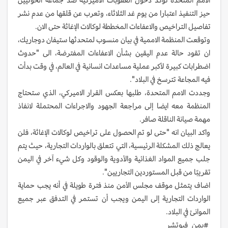
حيز التنفيذ اعتبارا من يوم غد الثلاثاء، وتعرب عن قلقها من عدم نشر
تفاصيل التراخيص والاعفاءات المخططة لوكالات الإغاثة حتى الان.
وتوقعت المنظمة الاممية في بيان منسوب لمتحدثها ستيفان دوجاريك،
ان تقود حالة عدم اليقين بشأن الاعفاءات المفترضة، الى "حدوث
اضطرابات كبيرة لأكبر عملية مساعدات انسانية في العالم، في وقت بدأت
فيه المجاعة تترسخ في البلاد".
وجددت الامم المتحدة، طلبها بعكس القرار الاميركي، الذي ستحتاج
المنظمة معه ايضا إلى مراجعة الجهود والاجراءات المحتملة لانفاذ
مهمة صيانة الناقلة صافر.
واكد البيان انه "حتى لو تم الحصول على تراخيص لوكالات الإغاثة، فلن
يعالج ذلك المشكلة الرئيسية، التي تتعلق بالواردات التجارية، حيث يتم
جلب جميع المواد الغذائية والأدوية والوقود وكل شيء آخر في اليمن
تقريبًا من قبل المستوردين التجاريين".
اضاف يتمثل موقف مجلس الأمن منذ فترة طويلة في أنه يجب حماية
الواردات التجارية إلى اليمن ويجب أن تستمر في التدفق عبر جميع
الموانئ في البلاد.
#يمن_فيوتشر