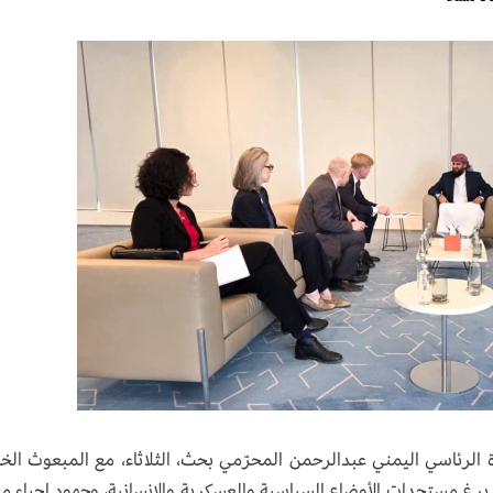
ة الرئاسي اليمني عبدالرحمن المحرّمي بحث، الثلاثاء، مع المبعوث ال
دبرغ مستجدات الأوضاع السياسية والعسكرية والإنسانية، وجهود إحياء م