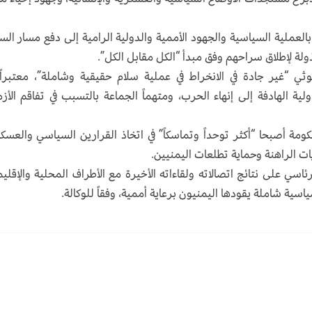
بالعملية السياسية والجهود الأممية والدولية الرامية إلى دفع مسار السل
لة لإطلاق سراحهم وفق مبدأ “الكل مقابل الكل”.
ثي “غير جادة في الانخراط في عملية سلام حقيقية وشاملة”، معتبراً
ية الهادفة إلى إنهاء الحرب، ومتهماً الجماعة بالتسبب في تفاقم الأز
مة أصبحا “أكثر توحداً وتماسكاً” في اتخاذ القرارين السياسي والعسك
ت الراهنة وحماية تطلعات اليمنيين.
ي على نتائج اتصالاته ولقاءاته الأخيرة مع الأطراف المحلية والإقليم
اسية شاملة يقودها اليمنيون برعاية أممية، وفقاً للوكالة.