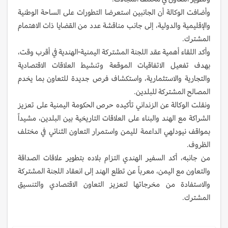
وأضافت الوكالة أن الجانبين استعرضا التطورات على الساحة الوطنية
والإقليمية والدولية، إلى جانب مناقشة عدد من القضايا ذات الاهتمام
المشترك.
وأكد اللقاء أهمية عقد اللجنة المشتركة اليمنية-الهندية في أقرب وقت،
بهدف تفعيل الاتفاقيات الموقعة وتنشيط العلاقات الاقتصادية
والتجارية والاستثمارية، واستكشاف فرص جديدة للتعاون بما يخدم
المصالح المشتركة للبلدين.
ونقلت الوكالة عن الزنداني تأكيده حرص الحكومة اليمنية على تعزيز
الشراكة مع الهند والبناء على العلاقات التاريخية بين البلدين، مشيداً
بمواقف نيودلهي الداعمة لليمن واستمرار التعاون الثنائي في مختلف
الظروف.
من جانبه، أكد السفير الهندي التزام بلاده بتطوير علاقات الصداقة
والتعاون مع اليمن، معرباً عن تطلع الهند إلى انعقاد اللجنة المشتركة
والاستفادة من مخرجاتها لتعزيز التعاون الاقتصادي والتنسيق
المشترك.