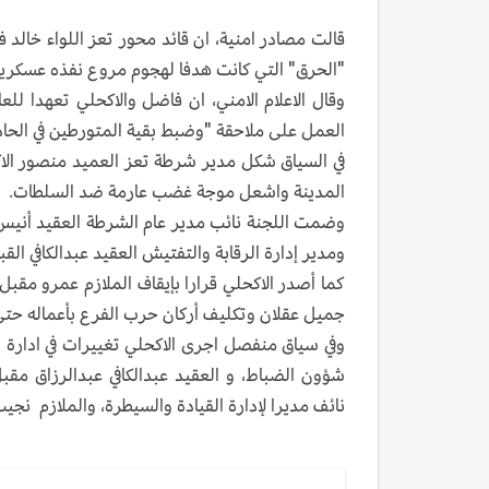
قالت مصادر امنية، ان قائد محور تعز اللواء خالد 
"الحرق" التي كانت هدفا لهجوم مروع نفذه عسكريو
وقال الاعلام الامني، ان فاضل والاكحلي تعهدا لل
العمل على ملاحقة "وضبط بقية المتورطين في الحادثة
في السياق شكل مدير شرطة تعز العميد منصور الاك
المدينة واشعل موجة غضب عارمة ضد السلطات.
وضمت اللجنة نائب مدير عام الشرطة العقيد أنيس 
ومدير إدارة الرقابة والتفتيش العقيد عبدالكافي ال
كما أصدر الاكحلي قرارا بإيقاف الملازم عمرو مقبل
جميل عقلان وتكليف أركان حرب الفرع بأعماله حتى 
وفي سياق منفصل اجرى الاكحلي تغييرات في ادارة
شؤون الضباط، و العقيد عبدالكافي عبدالرزاق مقب
نائف مديرا لإدارة القيادة والسيطرة، والملازم 