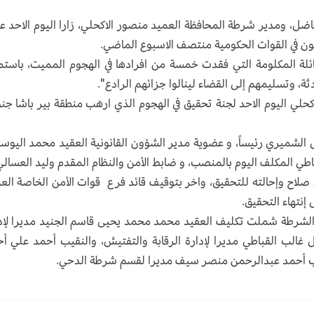
فاضل، ومدير شرطة المحافظة العميد منصور الاكحلي، زارا اليوم الاحد عا
ن في القوات الحكومية منتصف الاسبوع الماضي.
عائلة المكلومة التي فقدت خمسة من افرادها في الهجوم المميت، باستم
، وتسليمهم إلى القضاء لينالوا جزائهم الرادع".
حلي اليوم الاحد لجنة تحقيق في الهجوم الذي ارهب منطقة بير باشا جن
الشميري رئيساً، و عضوية مدير الشؤون القانونية العقيد محمد اليوس
قباطي المكلف اليوم بالمنصب، و ضابط الأمن والنظام المقدم وليد العسالي
 صلاح وإحالته للتحقيق، واخر بتوقيف قائد فرع قوات الأمن الخاصة الع
إنتهاء التحقيق.
 الشرطة شملت تكليف العقيد محمد محمد يحيى قاسم الجنيد مديرا لإد
ل غالب القباطي مديرا لإدارة الرقابة والتفتيش، والنقيب أحمد علي أ
نجيب أحمد عبدالرحمن منصر سيف مديرا لقسم شرطة الدحي.