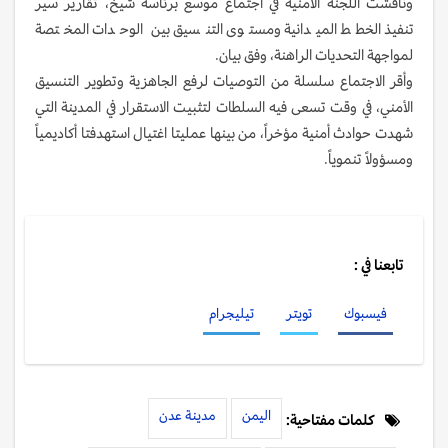
وناقشت اللجنة الأمنية في اجتماع موسع برئاسة شيخ، تقارير سير
تنفيذ الخطط الميدانية ومستوى التنسيق بين الوحدات المختصة
لمواجهة التحديات الراهنة، وفق بيان.
وأقر الاجتماع سلسلة من التوصيات لرفع الجاهزية وتطوير التنسيق
الأمني، في وقت تسعى فيه السلطات لتثبيت الاستقرار في المدينة التي
شهدت حوادث أمنية مؤخراً، من بينها عمليتا اغتيال استهدفتا أكاديمياً
ومسؤولاً تنموياً.
تابعنا في :
فيسبوك
تويتر
تيليجرام
اليمن
مدينة عدن
كلمات مفتاحية: