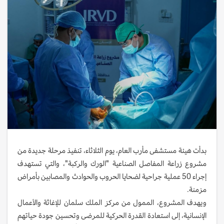
بدأت هيئة مستشفى مأرب العام، يوم الثلاثاء، تنفيذ مرحلة جديدة من
مشروع زراعة المفاصل الصناعية "الورك والركبة"، والتي تستهدف
إجراء 50 عملية جراحية لضحايا الحروب والحوادث والمصابين بأمراض
مزمنة.
ويهدف المشروع، الممول من مركز الملك سلمان للإغاثة والأعمال
الإنسانية، إلى استعادة القدرة الحركية للمرضى وتحسين جودة حياتهم