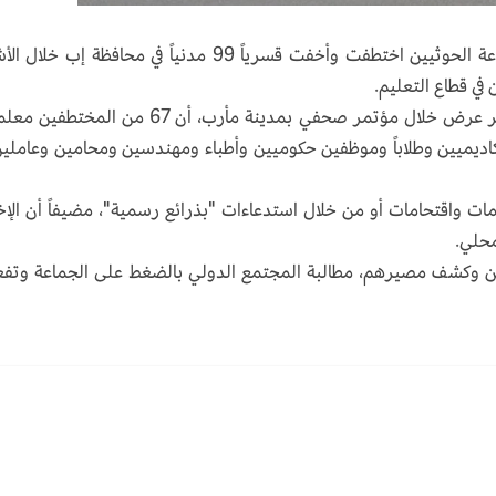
قالت مؤسسة حقوقية يمنية، يوم السبت، إن جماعة الحوثيين اختطفت وأخفت قسرياً 99 مدنياً في محافظة إب 
وأضافت مؤسسة النبلاء للحقوق والتنمية، في تقرير عرض خلال مؤتمر صحفي بمدينة مأرب، أن 67 من ا
اديميين وطلاباً وموظفين حكوميين وأطباء ومهندسين ومحامين وعاملين
ات واقتحامات أو من خلال استدعاءات "بذرائع رسمية"، مضيفاً أن الإخ
محلي.
ن وكشف مصيرهم، مطالبة المجتمع الدولي بالضغط على الجماعة وتف