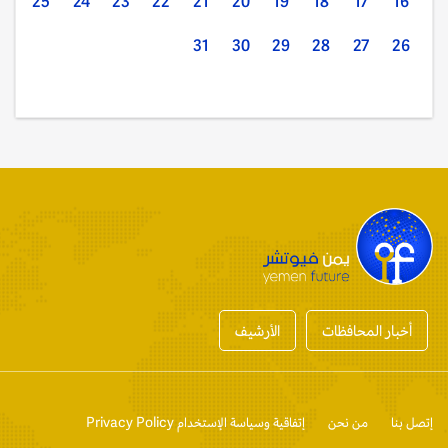
25
24
23
22
21
20
19
18
17
16
31
30
29
28
27
26
أخبار المحافظات
الأرشيف
إتصل بنا
من نحن
إتفاقية وسياسة الإستخدام Privacy Policy