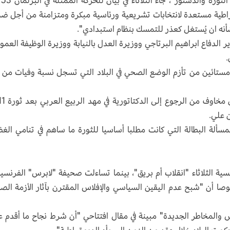
وبعد أن اع
 الديموقراطية مستعدة لانتخابات تشريعية ورئاسية مبكرة ومتزامنة من أجل ض
نه ان يُستغل كعذر للتمسك بنظام استبدادي".
ر الدفاع ابراهيم البرتاجي ووزيرة العدل بالنيابة ووزيرة الوظيفة العمو
.
ستائين من تأزم الوضع الصحي في البلاد التي تسجل نسبة وفيات من 
في المقابل، عبر آخرون عن رفضهم ل
ن علي.
سألة البطالة التي كانت مطلبا أساسيا للثورة ما ساهم في تنامي ال
ية الثلاثاء "انقلاب أم بريق"، بينما تساءلت صحيفة "لابرس" الفرنسية
وصا أن "شبح عدم اليقين السياسي والإفلاس المقترن بآثار الأزمة الص
والمخاطر الجديدة" مبينة في مقال افتتاحي "أن شرط نجاح ما أقدم ع