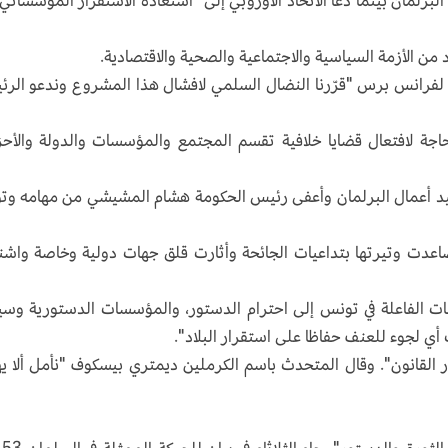
لبرلمان بينما دعا الاتحاد الأوروبي إلى "استعادة الاستقرار المؤسساتي"
د من الأزمة السياسية والاجتماعية والصحية والاقتصادية.
 لفرانس برس "قرّرنا النضال السلمي لافشال هذا المشروع وندعو الر
حاجة لافتعال قضايا خلافية تقسم المجتمع والمؤسسات والدولة والأح
يد أعمال البرلمان وأعفى رئيس الحكومة هشام المشيشي من مهامه وت
 تصاعدت وتيرتها بتداعيات الجائحة وأثارت قلق جهات دولية وخاصة واش
هات الفاعلة في تونس إلى احترام الدستور، والمؤسسات الدستورية وسي
 أي لجوء للعنف حفاظا على استقرار البلاد".
ر القانون". وقال المتحدث باسم الكرملين ديمتري بيسكوف "نأمل ألا يه