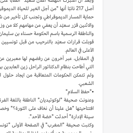
أصل 217 نائبًا أنها "من أجل الخير للحياة
حماية المسار الديموقراطي وتجنب كل تأخير من شأ
والاثنين قرّر سعيّد أن يعفي من مهامهم كلا من وزي
والناطقة الرسمية باسم الحكومة حسناء بن سليمان
قوبلت قرارات سعيّد بالترحيب من قبل تونسيين م
الأعلى في العالم.
التي أطاحت بنظام الدكتاتور الراحل زين العابدين ب
ولم تتمكن الحكومات المتعاقبة من ايجاد حلول لم
الشعبي.
•"حفظ السلام"
وعنونت صحيفة "لوكوتيديان" الناطقة باللغة الفرنس
افتتاحيتها "هل علينا أن نخاف على الثورة؟" وخص
سيئة الإدارة" أحدثت "خضة الأحد".
وكتبت صحيفة "المغرب" في الصفحة الأولى "تونس 