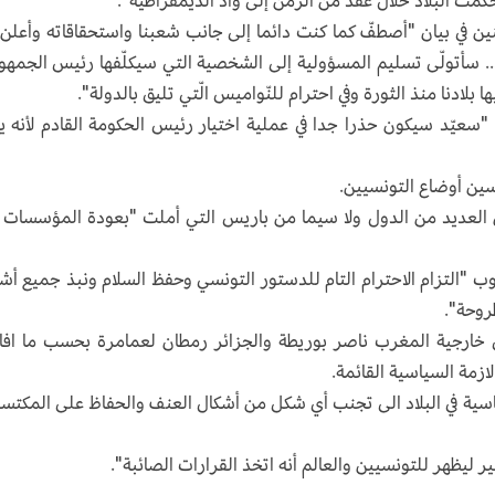
كمت البلاد خلال عقد من الزمن إلى وأد الديمقراطية".
ن في بيان "أصطفّ كما كنت دائما إلى جانب شعبنا واستحقاقاته وأعلن
.. سأتولّى تسليم المسؤولية إلى الشخصية التي سيكلّفها رئيس الجمهو
 بلادنا منذ الثورة وفي احترام للنّواميس الّتي تليق بالدولة".
عيّد سيكون حذرا جدا في عملية اختيار رئيس الحكومة القادم لأنه ي
ين أوضاع التونسيين.
 العديد من الدول ولا سيما من باريس التي أملت "بعودة المؤسسات 
جوب "التزام الاحترام التام للدستور التونسي وحفظ السلام ونبذ جميع أش
روحة".
ي خارجية المغرب ناصر بوريطة والجزائر رمطان لعمامرة بحسب ما اف
لازمة السياسية القائمة.
اسية في البلاد الى تجنب أي شكل من أشكال العنف والحفاظ على المكتس
ليظهر للتونسيين والعالم أنه اتخذ القرارات الصائبة".