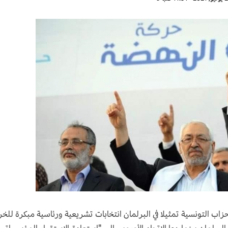
زاب التونسية تمثيلا في البرلمان انتخابات تشريعية ورئاسية مبكرة للخ