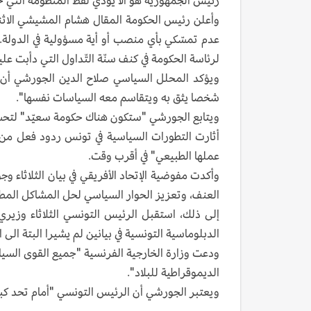
رئيس الجمهورية هو ألا يؤدي لفظ المنظومة التي ح
وأعلن رئيس الحكومة المقال هشام المشيشي الاثني
عدم تمسّكي بأي منصب أو أية مسؤولية في الدولة.
لرئاسة الحكومة في كنف سنّة التّداول التي دأبت عليها
ويؤكد المحلل السياسي صلاح الدين الجورشي أن "س
شخصا يثق به ويتقاسم معه السياسات نفسها".
ويتابع الجورشي "ستكون هناك حكومة سعيّد" لتحس
أثارت التطورات السياسية في تونس ردود فعل من
عملها الطبيعي" في أقرب وقت.
وأكدت مفوضية الإتحاد الأفريقي في بيان الثلاثاء و
العنف، وتعزيز الحوار السياسي لحل المشاكل المط
إلى ذلك، استقبل الرئيس التونسي الثلاثاء وزير
الدبلوماسية التونسية في بيانين لم يشيرا البتة الى ا
ودعت وزارة الخارجية الفرنسية "جميع القوى السي
الديموقراطية للبلاد".
ويعتبر الجورشي أن الرئيس التونسي "أمام تحد كبير 