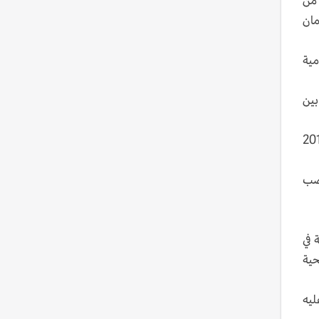
تبرت النهضة اعلان سعيّد "انقلابا على الثورة والدستور"، جاء الثلاثاء في بيان للحركة الممثلة في البرلمان 53 من
مان
مية
بين
ها معبرين عن مخاوف من الرجوع إلى الدكتاتورية في مهد الربيع العربي بعد ثورة 2011
غضب
 في
حية
ليه