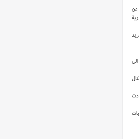
 عن
رية
ريد
الى
كال
ادت
بات