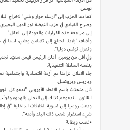
من الأزمة السياسية اثر قرار الرئيس تجميد أعمال ا
تونس.
كما دعا الحزب إلى "ارساء حوار وطني" لاخراج البلا
وصرح القيادي في حزب النهضة نور الدين البحيري
إلى مراجعة هذه القرارات والعودة إلى العقل".
وأضاف "بلادنا تحتاج إلى تضامن وطني، لسنا في 
وتعزل تونس دوليا".
وفي أقل من يومين، أعلن الرئيس قيس سعيّد تجم
بنفسه السلطة التنفيذية.
جاء الاعلان تزامنا مع أزمة اقتصادية واجتماعية
وباريس وبروكسل.
قال متحدّث باسم الاتحاد الأوروبي "ندعو كل الج
القانون... ندعوهم كذلك إلى التحلي بالهدوء وتجنّب
ودعت روسيا إلى تسوية الخلافات الداخلية "في إطا
شيء استقرار شعب ذلك البلد وأمنه".
•غضب وبطالة