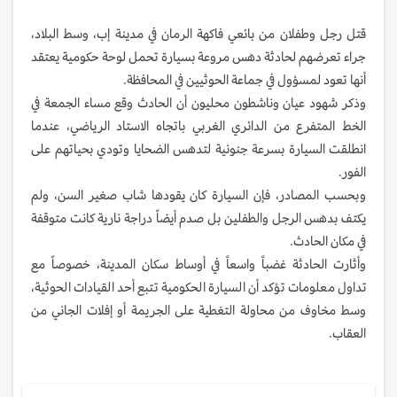
قتل رجل وطفلان من بائعي فاكهة الرمان في مدينة إب، وسط البلاد،
جراء تعرضهم لحادثة دهس مروعة بسيارة تحمل لوحة حكومية يعتقد
أنها تعود لمسؤول في جماعة الحوثيين في المحافظة.
وذكر شهود عيان وناشطون محليون أن الحادث وقع مساء الجمعة في
الخط المتفرع من الدائري الغربي باتجاه الاستاد الرياضي، عندما
انطلقت السيارة بسرعة جنونية لتدهس الضحايا وتودي بحياتهم على
الفور.
وبحسب المصادر، فإن السيارة كان يقودها شاب صغير السن، ولم
يكتف بدهس الرجل والطفلين بل صدم أيضاً دراجة نارية كانت متوقفة
في مكان الحادث.
وأثارت الحادثة غضباً واسعاً في أوساط سكان المدينة، خصوصاً مع
تداول معلومات تؤكد أن السيارة الحكومية تتبع أحد القيادات الحوثية،
وسط مخاوف من محاولة التغطية على الجريمة أو إفلات الجاني من
العقاب.