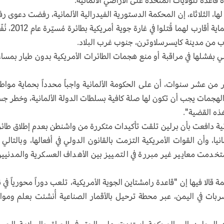
 الإعلامية، في تقرير لها، الثلاثاء، إن المحكمة الدستورية الفيدرالية الألمانية، رفضت دعوى ر
يمنيان، اتهموا فيها الحكومة الألمانية بالإخفاق في حماية أقار
رب من مدينة كايسرسلاوترن، جنوب غرب البلاد.
ي بفشلها في مراقبة أو منع هجمات الطائرات الأمريكية بدون طيار بمسا
 من عشر سنوات، أن على الحكومة الألمانية واجباً محدداً بحماية مواط
 الهجمات يجب أن تكون لها صلة كافية بسلطات الدولة الألمانية، وخطر ج
هذه القضية".
لمانية دافعت بأن برلين تلقت تأكيدات متكررة من واشنطن بعدم إطلاق طائ
، وأن القوات الأمريكية التزمت بالقانون الدولي في أفعالها، وبالتالي 
تخدمت معايير غير مبررة في التمييز بين الأهداف العسكرية والمدنيين
 قالا فيها إن "قاعدة رامشتاين الجوية الأمريكية، تلعب دوراً محورياً في 
ضربات في اليمن، عبر محطة ترحيل بالأقمار الصناعية أُنشئت بعلم وموا