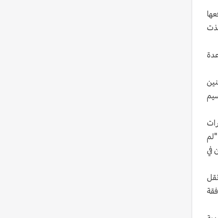
فعها
ب لهما قُتلوا في غارة جوية أمريكية بطائرة مُسيّرة عام 2012، نُفّذت
عدة
نين
سيم
رات
"لم
 في
نقل
فقة