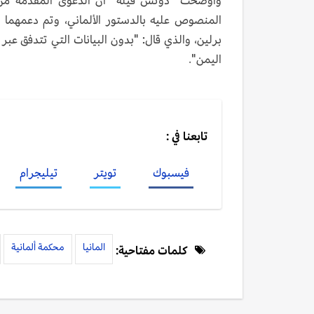
وأوضحت "دوتش فيله" أن الدعوى المُقدمة من ا
برلين، والذي قال: "بدون البيانات التي تتدفق عبر ر
اليمن".
تابعنا في :
فيسبوك
تويتر
تيليجرام
المانيا
محكمة ألمانية
كلمات مفتاحية: