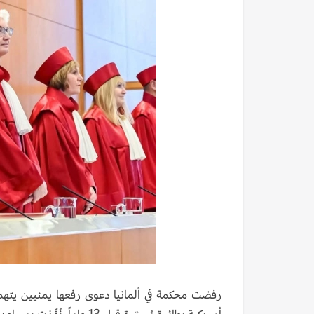
رفضت محكمة في ألمانيا دعوى رفعها يمنيين يتهمون