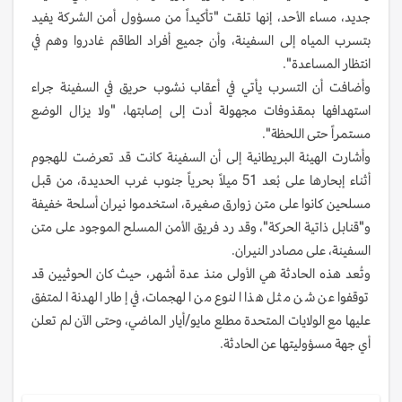
جديد، مساء الأحد، إنها تلقت "تأكيداً من مسؤول أمن الشركة يفيد
بتسرب المياه إلى السفينة، وأن جميع أفراد الطاقم غادروا وهم في
انتظار المساعدة".
وأضافت أن التسرب يأتي في أعقاب نشوب حريق في السفينة جراء
استهدافها بمقذوفات مجهولة أدت إلى إصابتها، "ولا يزال الوضع
مستمراً حتى اللحظة".
وأشارت الهيئة البريطانية إلى أن السفينة كانت قد تعرضت للهجوم
أثناء إبحارها على بُعد 51 ميلاً بحرياً جنوب غرب الحديدة، من قبل
مسلحين كانوا على متن زوارق صغيرة، استخدموا نيران أسلحة خفيفة
و"قنابل ذاتية الحركة"، وقد رد فريق الأمن المسلح الموجود على متن
السفينة، على مصادر النيران.
وتُعد هذه الحادثة هي الأولى منذ عدة أشهر، حيث كان الحوثيين قد
توقفوا عن شن مثل هذا النوع من الهجمات، في إطار الهدنة المتفق
عليها مع الولايات المتحدة مطلع مايو/أيار الماضي، وحتى الآن لم تعلن
أي جهة مسؤوليتها عن الحادثة.