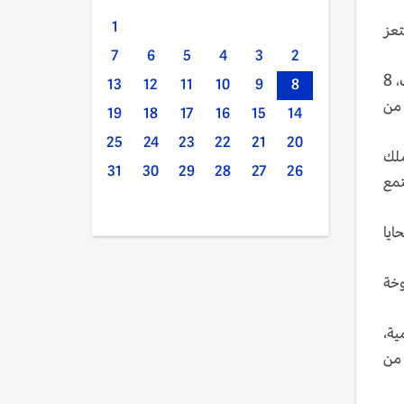
1
تعز
7
6
5
4
3
2
وقال مكتب الإعلام بمحافظة الحديدة في منشور على صفحته في "فيسبوك"، إن صندوق رعاية وتأهيل المعاقين، نقل، السبت، 8
13
12
11
10
9
8
 من
19
18
17
16
15
14
25
24
23
22
21
20
ملك
31
30
29
28
27
26
تمع
ايا
ريتي الخوخة
ية،
الثلاثة الأعوام الماضية، وبواقع 204 قتلى و338 جريحاً، بينهم 40% من