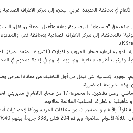
لغام في محافظة الحديدة، غربي اليمن، إلى مركز الأطراف الصناعية ب
ثية" بالمحافظة، إلى مركز الأطراف الصناعية بمحافظة تعز، والمدعوم
ة الدولية لرعاية ضحايا الحروب والكوارث (الشريك المنفذ لمركز ال
اً، وتركيب أطراف صناعية لهم، وبما يُسهم في إعادة دمجهم في المج
م، الجهود الإنسانية التي تبذل من أجل التخفيف من معاناة الجرحى وضح
ن بهذه الشريحة المتضررة.
وكان صندوق المعاقين، قد نقل في أبريل/نيسان الماضي، وعلى دفعتين، ما مجموعه 17 من ضحايا الألغام في مدي
تأهيلية، والأطراف الصناعية الملائمة لحالاتهم.
ة تلوثاً بالألغام والمتفجرات من مخلفات الحرب، ووفقاً لإحصائيات أمم
فقد سجّلت المحافظة سقوط 542 ضحية مدنية خلال 